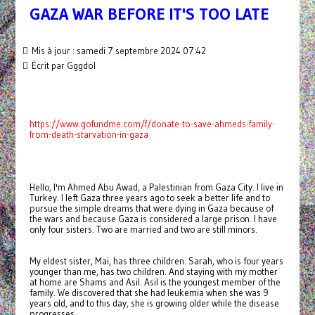
GAZA WAR BEFORE IT'S TOO LATE
Mis à jour : samedi 7 septembre 2024 07:42
Écrit par Gggdol
https://www.gofundme.com/f/donate-to-save-ahmeds-family-
from-death-starvation-in-gaza
Hello, I'm Ahmed Abu Awad, a Palestinian from Gaza City. I live in
Turkey. I left Gaza three years ago to seek a better life and to
pursue the simple dreams that were dying in Gaza because of
the wars and because Gaza is considered a large prison. I have
only four sisters. Two are married and two are still minors.
My eldest sister, Mai, has three children. Sarah, who is four years
younger than me, has two children. And staying with my mother
at home are Shams and Asil. Asil is the youngest member of the
family. We discovered that she had leukemia when she was 9
years old, and to this day, she is growing older while the disease
progresses.