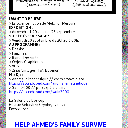
I WANT TO BELIEVE
> La Science-fiction de Melchior Mercure
EXPOSITION :
> du vendredi 20 au jeudi 25 septembre.
SOIRÉE / VERNISSAGE :
> Vendredi 20 septembre de 20h30 à 00h.
AU PROGRAMME :
> Dessins
> Fanzines.
> Bande Dessinée.
> Objets Graphiques.
> VHS
> Zines Vintages (TW : Boomer)
Mix Djs :
> Anomalie Magnétique // cosmic wave disco
https://soundcloud.com/anomaliemagnetique
> Satin 2000 // pop expé stellaire
https://soundcloud.com/satin2000
--
La Galerie de BosKop
60, rue Sébastien Gryphe, Lyon 7e
Entrée libre.
HELP AHMED'S FAMILY SURVIVE