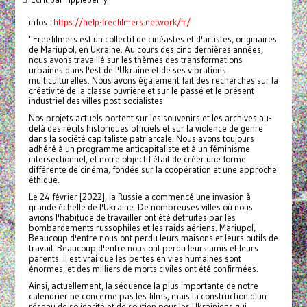
infos :
https://help-freefilmers.network/fr/
"Freefilmers est un collectif de cinéastes et d'artistes, originaires
de Mariupol, en Ukraine. Au cours des cinq dernières années,
nous avons travaillé sur les thèmes des transformations
urbaines dans l'est de l'Ukraine et de ses vibrations
multiculturelles. Nous avons également fait des recherches sur la
créativité de la classe ouvrière et sur le passé et le présent
industriel des villes post-socialistes.
Nos projets actuels portent sur les souvenirs et les archives au-
delà des récits historiques officiels et sur la violence de genre
dans la société capitaliste patriarcale. Nous avons toujours
adhéré à un programme anticapitaliste et à un féminisme
intersectionnel, et notre objectif était de créer une forme
différente de cinéma, fondée sur la coopération et une approche
éthique.
Le 24 février [2022], la Russie a commencé une invasion à
grande échelle de l'Ukraine. De nombreuses villes où nous
avions l'habitude de travailler ont été détruites par les
bombardements russophiles et les raids aériens. Mariupol,
Beaucoup d'entre nous ont perdu leurs maisons et leurs outils de
travail. Beaucoup d'entre nous ont perdu leurs amis et leurs
parents. Il est vrai que les pertes en vies humaines sont
énormes, et des milliers de morts civiles ont été confirmées.
Ainsi, actuellement, la séquence la plus importante de notre
calendrier ne concerne pas les films, mais la construction d'un
réseau de solidarité et de soutien pour les Ukrainiens qui