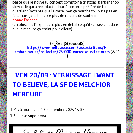
parce que le nouveau concept-comptoir à grattons-barber shop-
slow café qui a remplacé le bar à concerts préféré de ton
quartier n’accepte que la carte, ben ça marche toujours pas en
fait, mais ça fait encore plus de raisons de soutenir :
donne l’argent
(en plus, iels t’expliquent plus en détail ce qu’il se passe et dans
quelle mesure ça craint pour elleux)
( •̀_•́)=ε
[̲̅$̲̅(̲̅2ο̲̅ο̲̅ο̲̅ο̲̅)̲̅$̲̅]
https://www.helloasso.com/associations/l-
embobineuse/collectes/25-000-euros-sous-les-mers
(ㅅ´ ˘
`)
VEN 20/09 : VERNISSAGE I WANT
TO BELIEVE, LA SF DE MELCHIOR
MERCURE
Mis à jour : lundi 16 septembre 2024 14:37
Écrit par supernova