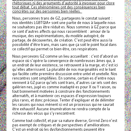
rhétoriques ni des arguments d’autorité à invoquer pour clore
tout débat. Ces phénomènes ont des conséquences bien
concrètes sur des personnes bien réelles.
Nous, personnes trans de GZ, partageons le constat suivant :
nos identités LGBTQIA+ sont une partie de nous à laquelle nous
ne souhaitons pas être réduit·es. Nous sommes à GZ parce que
ce sont d’autres affects qui nous rassemblent : amour de la
musique, des expérimentations, du modèle autogéré, de
partage, de découvertes, de création. C’est peut-être aussi la
possibilité d’être trans, mais sans que ça soit le point focal dans
ce collectif qui permet ce bien-être, ces respirations.
Nous percevons GZ comme un lieu accueillant : c’est d’abord un
espace où s’opère la convergence de nombreuses âmes qui, à
un endroit de leur existence, se retrouvent à la marge, et c’est ici
qu’elles atterrissent. La pluralité de nos marginalités est le liant
qui facilite cette première discussion entre untel et unetelle. Nos
rencontres sont simplifiées. En somme, certain·es d’entre nous
viennent à GZ parce qu’iels sont trans, d’autres car iels sont des
galérien·nes, jugé·es comme inadapté·es pour X ou Y raison, ou
tout bonnement motivées à construire des fonctionnements
alternatifs, et à maintenir ces espaces d’expression toujours
plus rares, et donc précieux. Tenter d’expliquer et de délimiter
les raisons qui nous mènent ici est un processus qui ne saurait
être exhaustif. Aucune énumération ne rendra compte de la
richesse des vécus qui s’y rencontrent.
Comme tout collectif, et par sa nature diverse, Grrrnd Zero n’est
pas exempt de critiques et de perspectives d’améliorations.
C’est un endroit où les dysfonctionnements peuvent être