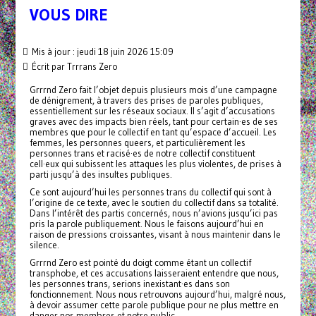
VOUS DIRE
Mis à jour : jeudi 18 juin 2026 15:09
Écrit par Trrrans Zero
Grrrnd Zero fait l’objet depuis plusieurs mois d’une campagne
de dénigrement, à travers des prises de paroles publiques,
essentiellement sur les réseaux sociaux. Il s’agit d’accusations
graves avec des impacts bien réels, tant pour certain·es de ses
membres que pour le collectif en tant qu’espace d’accueil. Les
femmes, les personnes queers, et particulièrement les
personnes trans et racisé·es de notre collectif constituent
cell·eux qui subissent les attaques les plus violentes, de prises à
parti jusqu’à des insultes publiques.
Ce sont aujourd’hui les personnes trans du collectif qui sont à
l’origine de ce texte, avec le soutien du collectif dans sa totalité.
Dans l’intérêt des partis concernés, nous n’avions jusqu’ici pas
pris la parole publiquement. Nous le faisons aujourd’hui en
raison de pressions croissantes, visant à nous maintenir dans le
silence.
Grrrnd Zero est pointé du doigt comme étant un collectif
transphobe, et ces accusations laisseraient entendre que nous,
les personnes trans, serions inexistant·es dans son
fonctionnement. Nous nous retrouvons aujourd’hui, malgré nous,
à devoir assumer cette parole publique pour ne plus mettre en
danger nos membres et notre public.