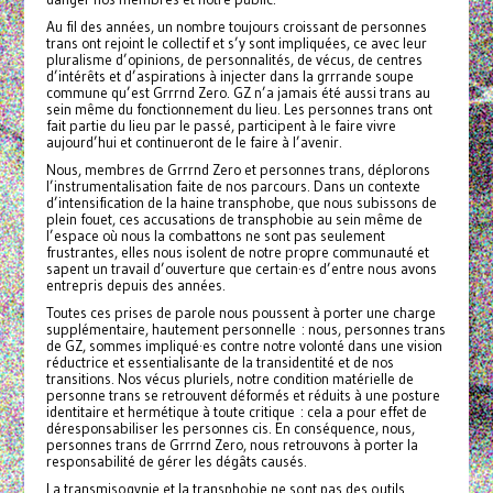
Au fil des années, un nombre toujours croissant de personnes
trans ont rejoint le collectif et s’y sont impliquées, ce avec leur
pluralisme d’opinions, de personnalités, de vécus, de centres
d’intérêts et d’aspirations à injecter dans la grrrande soupe
commune qu’est Grrrnd Zero. GZ n’a jamais été aussi trans au
sein même du fonctionnement du lieu. Les personnes trans ont
fait partie du lieu par le passé, participent à le faire vivre
aujourd’hui et continueront de le faire à l’avenir.
Nous, membres de Grrrnd Zero et personnes trans, déplorons
l’instrumentalisation faite de nos parcours. Dans un contexte
d’intensification de la haine transphobe, que nous subissons de
plein fouet, ces accusations de transphobie au sein même de
l’espace où nous la combattons ne sont pas seulement
frustrantes, elles nous isolent de notre propre communauté et
sapent un travail d’ouverture que certain·es d’entre nous avons
entrepris depuis des années.
Toutes ces prises de parole nous poussent à porter une charge
supplémentaire, hautement personnelle : nous, personnes trans
de GZ, sommes impliqué·es contre notre volonté dans une vision
réductrice et essentialisante de la transidentité et de nos
transitions. Nos vécus pluriels, notre condition matérielle de
personne trans se retrouvent déformés et réduits à une posture
identitaire et hermétique à toute critique : cela a pour effet de
déresponsabiliser les personnes cis. En conséquence, nous,
personnes trans de Grrrnd Zero, nous retrouvons à porter la
responsabilité de gérer les dégâts causés.
La transmisogynie et la transphobie ne sont pas des outils