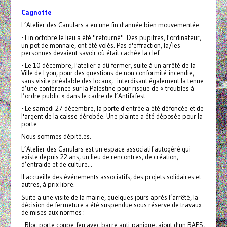
Cagnotte
L’Atelier des Canulars a eu une fin d'année bien mouvementée :
- Fin octobre le lieu a été "retourné". Des pupitres, l'ordinateur,
un pot de monnaie, ont été volés. Pas d'effraction, la/les
personnes devaient savoir où était cachée la clef.
- Le 10 décembre, l'atelier a dû fermer, suite à un arrêté de la
Ville de Lyon, pour des questions de non conformité-incendie,
sans visite préalable des locaux, interdisant également la tenue
d’une conférence sur la Palestine pour risque de « troubles à
l’ordre public » dans le cadre de l’Antifafest.
- Le samedi 27 décembre, la porte d'entrée a été défoncée et de
l'argent de la caisse dérobée. Une plainte a été déposée pour la
porte.
Nous sommes dépité.es.
L’Atelier des Canulars est un espace associatif autogéré qui
existe depuis 22 ans, un lieu de rencontres, de création,
d’entraide et de culture...
Il accueille des événements associatifs, des projets solidaires et
autres, à prix libre.
Suite a une visite de la mairie, quelques jours après l’arrêté, la
décision de fermeture a été suspendue sous réserve de travaux
de mises aux normes :
- Bloc-porte coupe-feu avec barre anti-panique, ajout d'un BAES,