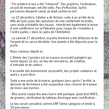
- Fin octobre le lieu a été "retourné". Des pupitres, l'ordinateur,
un pot de monnaie, ont été volés. Pas d'effraction, la/les
personnes devaient savoir où était cachée la clef.
- Le 10 décembre, l'atelier a dû fermer, suite à un arrêté de la
Ville de Lyon, pour des questions de non conformité-incendie,
sans visite préalable des locaux, interdisant également la tenue
d’une conférence sur la Palestine pour risque de « troubles à
l’ordre public » dans le cadre de l’Antifafest.
- Le samedi 27 décembre, la porte d'entrée a été défoncée et de
l'argent de la caisse dérobée. Une plainte a été déposée pour la
porte.
Nous sommes dépité.es.
L’Atelier des Canulars est un espace associatif autogéré qui
existe depuis 22 ans, un lieu de rencontres, de création,
d’entraide et de culture...
Il accueille des événements associatifs, des projets solidaires et
autres, à prix libre.
Suite a une visite de la mairie, quelques jours après l’arrêté, la
décision de fermeture a été suspendue sous réserve de travaux
de mises aux normes :
- Bloc-porte coupe-feu avec barre anti-panique, ajout d'un BAES,
de grooms, vérification du tableau électrique avec certification…
Le lieu serait considéré comme ERP 5ème catégorie et limité à
50 personnes.