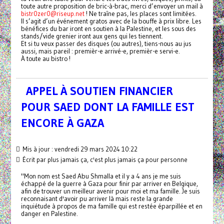
toute autre proposition de bric-à-brac, merci d’envoyer un mail à
bistr0zer0@riseup.net
! Ne traîne pas, les places sont limitées.
Il s’agit d’un événement gratos avec de la bouffe à prix libre. Les
bénéfices du bar iront en soutien à la Palestine, et les sous des
stands/vide grenier iront aux gens qui les tiennent.
Et si tu veux passer des disques (ou autres), tiens-nous au jus
aussi, mais pareil : premièr-e arrivé-e, premièr-e servi-e.
À toute au bistro !
APPEL À SOUTIEN FINANCIER
POUR SAED DONT LA FAMILLE EST
ENCORE À GAZA
Mis à jour : vendredi 29 mars 2024 10:22
Écrit par plus jamais ça, c'est plus jamais ça pour personne
"Mon nom est Saed Abu Shmalla et il y a 4 ans je me suis
échappé de la guerre à Gaza pour finir par arriver en Belgique,
afin de trouver un meilleur avenir pour moi et ma famille. Je suis
reconnaisant d'avoir pu arriver là mais reste la grande
inquiétude à propos de ma famille qui est restée éparpillée et en
danger en Palestine.