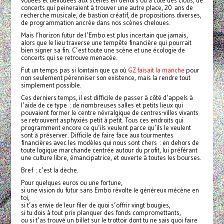
vouées et dévouées aux scènes en dehors ou à côté des clous, de
concerts qui peineraient à trouver une autre place, 20 ans de
recherche musicale, de bastion créatif, de propositions diverses,
de programmation ancrée dans nos scènes cheloues.
Mais l’horizon futur de l’Embo est plus incertain que jamais,
alors que le lieu traverse une tempête financière qui pourrait
bien signer sa fin. C’est toute une scène et une écologie de
concerts qui se retrouve menacée.
Fut un temps pas si lointain que ça où
GZ faisait la manche
pour
non seulement pérenniser son existence, mais la rendre tout
simplement possible.
Ces derniers temps, il est difficile de passer à côté d’appels à
l’aide de ce type : de nombreuses salles et petits lieux qui
pouvaient former le centre névralgique de centres-villes vivants
se retrouvent asphyxiés petit à petit. Tous ces endroits qui
programment encore ce qu’ils veulent parce qu’ils le veulent
sont à préserver. Difficile de faire face aux tourmentes
financières avec les modèles qui nous sont chers : en dehors de
toute logique marchande centrée autour du profit, lui préférant
une culture libre, émancipatrice, et ouverte à toutes les bourses.
Bref : c’est la dèche.
Pour quelques euros ou une fortune,
si une vision du futur sans Embo révolte le généreux mécène en
toi,
si t’as envie de leur filer de quoi s’offrir vingt bougies,
si tu dois à tout prix planquer des fonds compromettants,
ou si t’as trouvé un billet sur le trottoir dont tu ne sais quoi faire