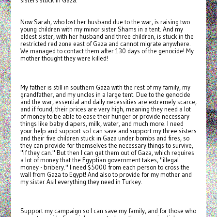
sisters stuck in Gaza.
Now Sarah, who lost her husband due to the war, is raising two
young children with my minor sister Shams in a tent. And my
eldest sister, with her husband and three children, is stuck in the
restricted red zone east of Gaza and cannot migrate anywhere.
We managed to contact them after 130 days of the genocide! My
mother thought they were killed!
My father is still in southern Gaza with the rest of my family, my
grandfather, and my uncles in a large tent. Due to the genocide
and the war, essential and daily necessities are extremely scarce,
and if found, their prices are very high, meaning they need a lot
of money to be able to ease their hunger or provide necessary
things like baby diapers, milk, water, and much more. I need
your help and support so I can save and support my three sisters
and their five children stuck in Gaza under bombs and fires, so
they can provide for themselves the necessary things to survive,
"if they can." But then I can get them out of Gaza, which requires
a lot of money that the Egyptian government takes, "illegal
money - bribery." I need $5000 from each person to cross the
wall from Gaza to Egypt! And also to provide for my mother and
my sister Asil everything they need in Turkey.
Support my campaign so I can save my family, and for those who