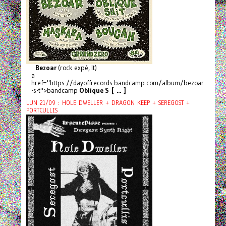
Bezoar
(rock expé, It)
a
href="https://dayoffrecords.bandcamp.com/album/bezoar
-s-t">bandcamp
Oblique S [ ... ]
LUN 21/09 : HOLE DWELLER + DRAGON KEEP + SEREGOST +
PORTCULLIS