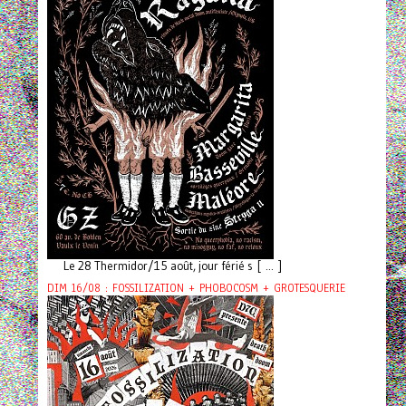
Le 28 Thermidor/15 août, jour férié s [ ... ]
DIM 16/08 : FOSSILIZATION + PHOBOCOSM + GROTESQUERIE