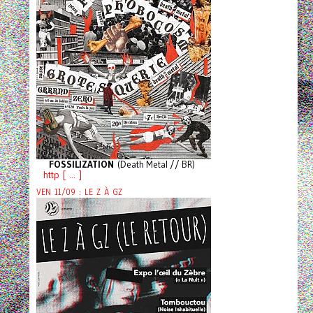
FOSSILIZATION
(Death Metal // BR)
http [ ... ]
VEN 11/09 : LE Z À GZ