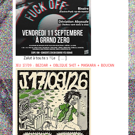
Zalut à tou.te.s ! Le [ ... ]
JEU 17/09 : BEZOAR + OBLIQUE SHIT + MASKARA + BOUCAN