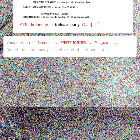
Pif
& The Gee Gees
(release party !)
C
a
l [ ... ]
Vous êtes ici :
Accueil
PIECES JOINTES
Magazine
Goutelettes poinçons, perspectives vitales et percussions