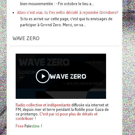
bien mouvementée : - Fin octobre le lieu a...
Alors c'est vrai, tu t'es enfin décidé à rejoindre Grrrndzero?
Si tu es arrivé sur cette page, c'est que tu envisages de
participer à Grrrnd Zero. Merci, on va...
WAVE ZERO
Radio collective et indépendante
diffusée via internet et
FM, depuis mer et terre pendant la flotille pour Gaza de
ce printemps.
C'est par ici pour plus de détails et
contribuer !
Free
Pale
stine
!