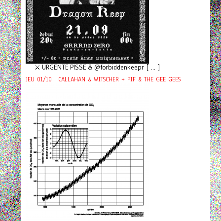
⚔️ URGENTE PISSE & @forbiddenkeepr [ ... ]
JEU 01/10 : CALLAHAN & WITSCHER + PIF & THE GEE GEES