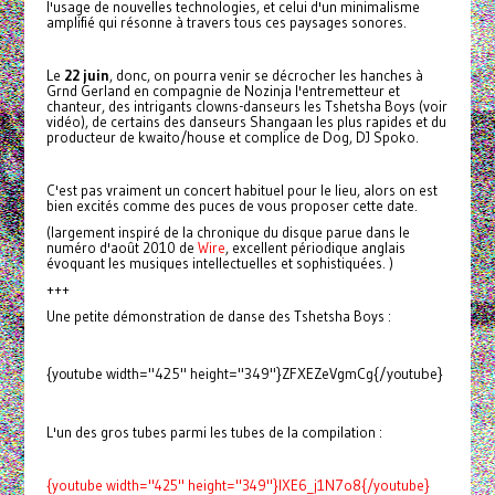
l'usage de nouvelles technologies, et celui d'un minimalisme
amplifié qui résonne à travers tous ces paysages sonores.
Le
22 juin
, donc, on pourra venir se décrocher les hanches à
Grnd Gerland en compagnie de Nozinja l'entremetteur et
chanteur, des intrigants clowns-danseurs les Tshetsha Boys (voir
vidéo), de certains des danseurs Shangaan les plus rapides et du
producteur de kwaito/house et complice de Dog, DJ Spoko.
C'est pas vraiment un concert habituel pour le lieu, alors on est
bien excités comme des puces de vous proposer cette date.
(largement inspiré de la chronique du disque parue dans le
numéro d'août 2010 de
Wire
, excellent périodique anglais
évoquant les musiques intellectuelles et sophistiquées. )
+++
Une petite démonstration de danse des Tshetsha Boys :
{youtube width="425" height="349"}ZFXEZeVgmCg{/youtube}
L'un des gros tubes parmi les tubes de la compilation :
{youtube width="425" height="349"}IXE6_j1N7o8{/youtube}