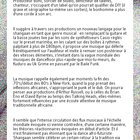
Producteur donc, sorcier de studio, dénicheur de talents,
chanteur, s'occupant d'un label qu'on pourrait qualifier de DIY (il
grave et sérigraphie lui-même ses sorties), le bonhomme a plus
d'une corde à son arc.
Il suggère à travers ses productions un nouveau langage pour le
shangaan en tant que genre musical : en remplaçant la guitare et
la basse jouées live par les sons de synthétiseurs Casio réglés
sur le preset marimba, en les calant sur des boîtes à rythmes
palpitant à plus de 180bpm, il propose une musique qui déferle
frénétiquement sur l'auditeur et invite à remuer son postérieur à
des vitesses démentes, s'invitant dans la vague mondiale des
musiques de dancefloor plus-rapide-que-moi-tu-meurs, du
Kuduro au Uk Grime en passant par le Baile Funk.
La musique rappelle également par moments la fin des
70's/début des 80's à New-York, quand la pop prenait des
inflexions africaines, s'appropriant le punk et le dub. On pourra
penser aux productions d'Arthur Russell, ou à celles du Brian
Eno et David Byrne au temps des Talking Heads, elles-mêmes
fortement influencées par une écoute attentive de musique
traditionnelle africaine.
Il semble que l'intense circulation des flux musicaux à l'échelle
mondiale évoquée ici vienne contredire, d'une certaine manière,
les théories réactionnaires évoquées en début d'article. Et il
n'est finalement pas étonnant que la dance afro-futuriste
Shangaan semble célébrer un certain retour à la tradition via