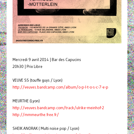
Mercredi 9 avril 2014 | Bar des Capucins
20h30 | Prix Libre
VEUVE SS (touffe guys / Lyon)
http://veuves.bandcamp.com/
album/o-p-l-t-o-s-c-7-e-p
MEURTHE (Lyon)
http://veuves.bandcamp.com/
track/ulrike-meinhof-2
http://mmmeurthe.free.fr/
SHEIK ANORAK ( Multi noise pop / Lyon)