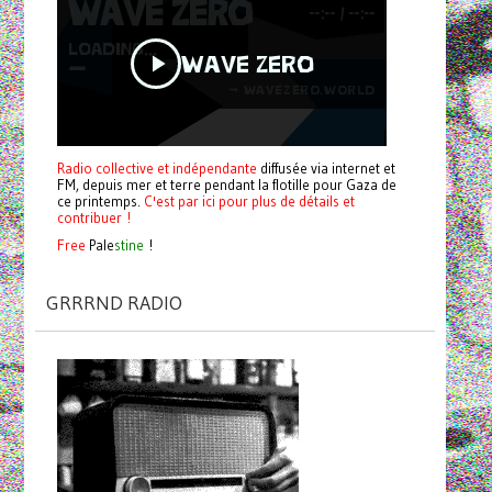
Radio collective et indépendante
diffusée via internet et
FM, depuis mer et terre pendant la flotille pour Gaza de
ce printemps.
C'est par ici pour plus de détails et
contribuer !
Free
Pale
stine
!
GRRRND RADIO