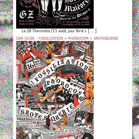
Le 28 Thermidor/15 août, jour férié s [ ... ]
DIM 16/08 : FOSSILIZATION + PHOBOCOSM + GROTESQUERIE