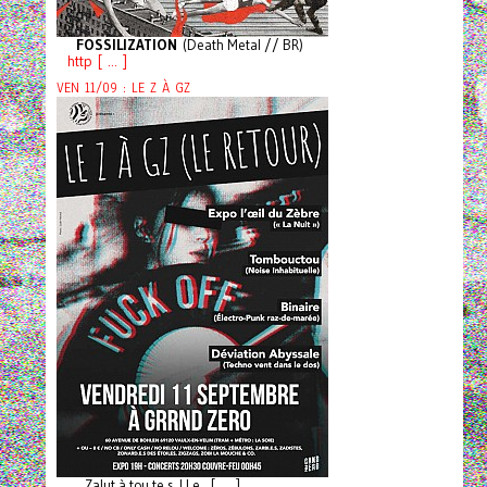
FOSSILIZATION
(Death Metal // BR)
http [ ... ]
VEN 11/09 : LE Z À GZ
Zalut à tou.te.s ! Le [ ... ]