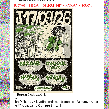
JEU 17/09 : BEZOAR + OBLIQUE SHIT + MASKARA + BOUCAN
Bezoar
(rock expé, It)
a
href="https://dayoffrecords.bandcamp.com/album/bezoar
-s-t">bandcamp
Oblique S [ ... ]