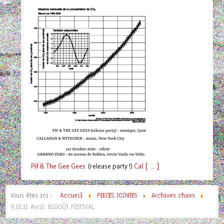
Pif
& The Gee Gees
(release party !)
C
a
l [ ... ]
Vous êtes ici :
Accueil
PIECES JOINTES
Archives chaos
9,10,11 Avril: BIGOÛT FESTIVAL