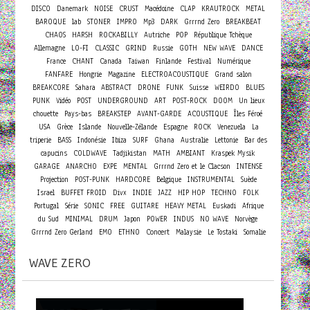
DISCO
Danemark
NOISE
CRUST
Macédoine
CLAP
KRAUTROCK
METAL
BAROQUE
lab
STONER
IMPRO
Mp3
DARK
Grrrnd Zero
BREAKBEAT
CHAOS
HARSH
ROCKABILLY
Autriche
POP
République Tchèque
Allemagne
LO-FI
CLASSIC
GRIND
Russie
GOTH
NEW WAVE
DANCE
France
CHANT
Canada
Taiwan
Finlande
Festival
Numérique
FANFARE
Hongrie
Magazine
ELECTROACOUSTIQUE
Grand salon
BREAKCORE
Sahara
ABSTRACT
DRONE
FUNK
Suisse
WEIRDO
BLUES
PUNK
Vidéo
POST
UNDERGROUND
ART
POST-ROCK
DOOM
Un lieux
chouette
Pays-bas
BREAKSTEP
AVANT-GARDE
ACOUSTIQUE
Îles Féroé
USA
Grèce
Islande
Nouvelle-Zélande
Espagne
ROCK
Venezuela
La
triperie
BASS
Indonésie
Ibiza
SURF
Ghana
Australie
Lettonie
Bar des
capucins
COLDWAVE
Tadjikistan
MATH
AMBIANT
Kraspek Mysik
GARAGE
ANARCHO
EXPE
MENTAL
Grrrnd Zero et le Clacson
INTENSE
Projection
POST-PUNK
HARDCORE
Belgique
INSTRUMENTAL
Suède
Israel
BUFFET FROID
Divx
INDIE
JAZZ
HIP HOP
TECHNO
FOLK
Portugal
Série
SONIC
FREE
GUITARE
HEAVY METAL
Euskadi
Afrique
du Sud
MINIMAL
DRUM
Japon
POWER
INDUS
NO WAVE
Norvège
Concert
Grrrnd Zero Gerland
EMO
ETHNO
Malaysie
Le Tostaki
Somalie
WAVE ZERO