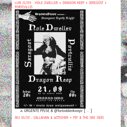
LUN 21/09 : HOLE DWELLER + DRAGON KEEP + SEREGOST +
PORTCULLIS
⚔️ URGENTE PISSE & @forbiddenkeepr [ ... ]
JEU 01/10 : CALLAHAN & WITSCHER + PIF & THE GEE GEES