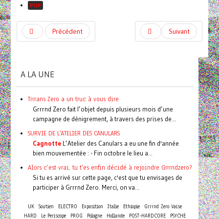
POP
Précédent
Suivant
A LA UNE
Trrrans Zero a un truc à vous dire
Grrrnd Zero fait l’objet depuis plusieurs mois d’une
campagne de dénigrement, à travers des prises de...
SURVIE DE L'ATELIER DES CANULARS
Cagnotte
L’Atelier des Canulars a eu une fin d'année
bien mouvementée : - Fin octobre le lieu a...
Alors c'est vrai, tu t'es enfin décidé à rejoindre Grrrndzero?
Si tu es arrivé sur cette page, c'est que tu envisages de
participer à Grrrnd Zero. Merci, on va...
UK
Soutien
ELECTRO
Exposition
Italie
Ethiopie
Grrrnd Zero Vaise
HARD
Le Periscope
PROG
Pologne
Hollande
POST-HARDCORE
PSYCHE