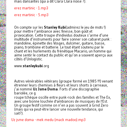
mais dansantes (qui a dit Clara Clara noise ?).
erez martinic - 1.mp3
erez martinic - 5.mp3
On compte sur les
Stanley Kubi
(admirez le jeu de mots !)
pour mettre l’ambiance avec finesse, bon goût et
provocation. Cette troupe d'individus douteux s’arme d’une
multitude d’instruments pour faire sonner son cabaret punk :
mandoline, épinette des Vosges, dulcimer, guitare, basse,
piano, trombone et batterie. Le tout étant soutenu par le
chant et les hurlements du frénétique Macario, un homme qui
aime sentir le contact du public et qu’on a souvent aperçu aux
côtés d’Unlogistic.
www.
stanleykubi
.org
Autres vénérables vétérans (groupe formé en 1985 !!!) venant
étrenner leurs chemises à fleurs et leurs shorts à carreaux,
j’ai nommé
Uz Jsme Doma
. Forts d’une discographie
bariolée, ce g
roupe tchèque oscille entre punk-rock des familles et The Ex,
avec une bonne louchée d'ambiances de musiques de l'Est.
Un groupe festif comme on n’en a pas souvent à Grnd Zero
(mais qui va peut-être lancer une nouvelle tendance, qui
sait
?).
Uz jsme doma - mek medu (mack madoo).mp3