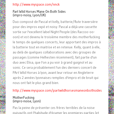
http://www.myspace.com/nnck
Part Wild Horses Mane On Both Sides
(impro-noisy, Lyon/UK)
Duo composé de Pascal et kelly, batterie/flute traversière
pour des impros expé et noisy. Pascal a déjà une cassette
sortie sur l'excellent label Night People (des Raccoo-oo-
oon) et est devenu le troisième membre des motherfucking
le temps de quelques concerts, leur apportant des impros à
la batterie tout en maitrise et en retenue. Kelly, quant à elle,
au delà de quelques collaborations avec des groupes de
passages (comme Helhesten récemment), fait partie d'un
duo avec Elisa, que l'on a pu voir à grand guignol et au
sonic. Ce sera probablement l'un des derniers concert de
PArt Wild Horses à lyon, avant leur retour en Angleterre
après 2 années lyonnaises remplies d'impro et de bruit qui
nous ont fait le plus grand bien.
http://www.myspace.com/partwildhorsesmaneonbothsides
MotherFucking
(impro-noise, Lyon)
Pas la peine de présenter ces frères terribles de la noise
puisqu'ils ont l'habitude d'écumer les premieres parties (et