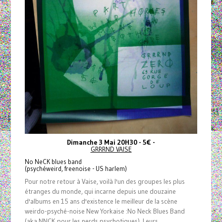
Dimanche 3 Mai 20H30 - 5€ -
GRRRND VAISE
No NeCK blues band
(psychéweird, freenoise - US harlem)
Pour notre retour à Vaise, voilà l'un des groupes les plus
étranges du monde, qui incarne depuis une douzaine
d'albums en 15 ans d'existence le meilleur de la scène
weirdo-psyché-noise New Yorkaise :
No Neck Blues Band
(aka NNCK pour les nerds psychotiques). Leurs