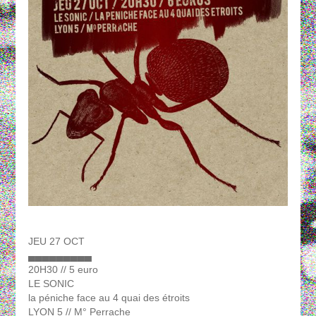
JEU 27 OCT
▄▄▄▄▄▄▄▄▄
20H30 // 5 euro
LE SONIC
la péniche face au 4 quai des étroits
LYON 5 // M° Perrache