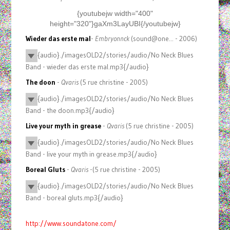
{youtubejw width="400"
height="320"}gaXm3LayUBI{/youtubejw}
Wieder das erste mal
-
Embryonnck
(sound@one... - 2006)
{audio}./imagesOLD2/stories/audio/No Neck Blues
Band - wieder das erste mal.mp3{/audio}
The doon
-
Qvaris
(5 rue christine - 2005)
{audio}./imagesOLD2/stories/audio/No Neck Blues
Band - the doon.mp3{/audio}
Live your myth in grease
-
Qvaris
(5 rue christine - 2005)
{audio}./imagesOLD2/stories/audio/No Neck Blues
Band - live your myth in grease.mp3{/audio}
Boreal Gluts
-
Qvaris
-(5 rue christine - 2005)
{audio}./imagesOLD2/stories/audio/No Neck Blues
Band - boreal gluts.mp3{/audio}
http://www.soundatone.com/