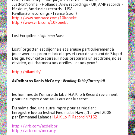
JustNotNormal - Hollande, Arew recordings - UK, AMP records -
Mexique, Amduscias records - USA
Pavillon36 recordings - France (soon)
http://www.myspace.com/
10konekt
http://www.virb.com/10konekt
Lost Forgotten -
Lightning Noise
Lost Forgotten est dijonnais et s'amuse particulièrement à
jouer avec ses propres bricolages et ceux de son ami de Stupid
Design. Pour cette soirée, il nous préparera un set drone, noise
et video, qui charmera nos oreilles... et nos yeux !
http://pilami.fr/
AxDelbor vs Denis McCarty -
Bending-Table/Turn-spirit
les hommes de l'ombre du label H.A.K lo fi Record reviennent
pour une impro dont seuls eux ont le secret...
Du même duo, une autre impro pour se régaler :
Enregistré live au festival Pied nu, Le Havre, 1er avril 2008
par Emmanuel Lalande
H.A.K.Lo-Fi Record N°162
http://virb.com/axdelbor
http://virb.com/mccarty