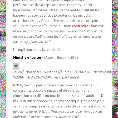
performances live à sept sur scène, radicales, tantôt
improvisées tantôt maitrisées, rappellent tout autant les
happenings scéniques des Excepter ou les mélodies
accrocheuses des Volcano The bear, mais en encore plus
fou... et ce n'est pas Thurston qui nous
contredira
:
Thurston
Moore (helmsman of the greatest band ever in the history of the
universe, Sonic Youth) claims they're "the greatest band ever in
the history of the universe"
Un mp3 pour vous faire une idée :
Ministry of voices
- Clomeim
(locust - 2008)
{audio}./imagesOLD2/stories/audio/02%20No%20Neck%20Blue
%20Ministry%20of%20Voices.mp3{/audio}
NNCK, c'est un peu comme si Lynch décidait de filmer un
concert improbable d'images et de sons dans une
dimension parrallèle où tout le monde serait né addict au D-
liss, la dernière drogue neuropsychédélique. Une vidéo pour
se rendre compte de l'étrangeté de la chose (
Ce n'est pas une
défaillance de votre écran. N'essayez pas de régler l'image. Nous
maîtrisons à présent toutes les retransmissions
) :