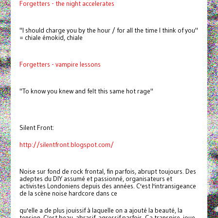
Forgetters - the night accelerates
"I should charge you by the hour / for all the time I think of you"
= chiale émokid, chiale
Forgetters - vampire lessons
"To know you knew and felt this same hot rage"
Silent Front:
http://silentfront.blogspot.com/
Noise sur fond de rock frontal, fin parfois, abrupt toujours. Des
adeptes du DIY assumé et passionné, organisateurs et
activistes Londoniens depuis des années. C'est l'intransigeance
de la scène noise hardcore dans ce
qu'elle a de plus jouissif à laquelle on a ajouté la beauté, la
tension. C'est beau, abrasif, agressif parfois. Ça transpire, joue