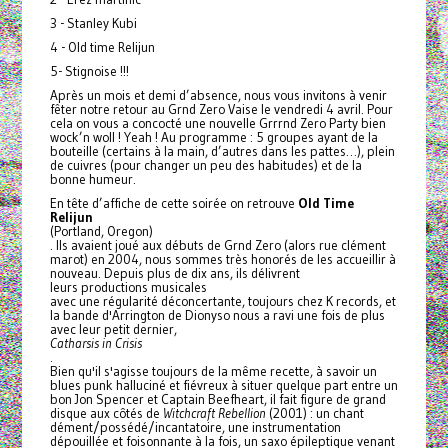
3 - Stanley Kubi
4 - Old time Relijun
5- Stignoise !!!
Après un mois et demi d’absence, nous vous invitons à venir
fêter notre retour au Grnd Zero Vaise le vendredi 4 avril. Pour
cela on vous a concocté une nouvelle Grrrnd Zero Party bien
wock’n woll ! Yeah ! Au programme : 5 groupes ayant de la
bouteille (certains à la main, d’autres dans les pattes…), plein
de cuivres (pour changer un peu des habitudes) et de la
bonne humeur.
En tête d’affiche de cette soirée on retrouve
Old Time
Relijun
(Portland, Oregon)
. Ils avaient joué aux débuts de Grnd Zero (alors rue clément
marot) en 2004, nous sommes très honorés de les accueillir à
nouveau. Depuis plus de dix ans, ils délivrent
leurs productions musicales
avec une régularité déconcertante, toujours chez K records, et
la bande d'Arrington de Dionyso nous a ravi une fois de plus
avec leur petit dernier,
Catharsis in Crisis
.
Bien qu'il s'agisse toujours de la même recette, à savoir un
blues punk halluciné et fiévreux à situer quelque part entre un
bon Jon Spencer et Captain Beefheart, il fait figure de grand
disque aux côtés de
Witchcraft Rebellion
(2001) : un chant
dément/possédé/incantatoire, une instrumentation
dépouillée et foisonnante à la fois, un saxo épileptique venant