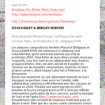
mp3 et site :
Amolvacy-The_Noble_Mans_Fever.mp3
http://www.myspace.com/amolvacy
http://freemusicarchive.org/music/Amolvacy/
JESSICA BAILIFF & ANNELIES MONSERE
(Dark Beautiful Minimal Songs, à la Mazzy Star meet
Cocteau Twins, sur Kranky Records ; Belgique/USA)
Les auteures-compositrices Annelies Monseré (Belgique) et
Jessica Bailiff (USA) ont commencé à collaborer tout
naturellement, après une brève tournée aux USA au
printemps 2005. Déjà fortes de leurs divers projets musicaux
respectifs, sous leur nom ou en collaboration avec d'autres
groupes/artistes, elles ont alors décidé de travailler en
commun sur de nouvelles compositions, inspirées de leurs
propres univers, allant toujours plus loin à l'intérieur, à la
découverte.
Basée non seulement sur une admiration mutuelle de leurs
musiques respectives, mais aussi sur l'amitié, cette
collaboration commença officiellement avec des concerts en
Europe en 2006. Pendant une autre tournée en 2007,
Annelies et Jessica enregistrèrent un EP à Gent qui reflétait
l'atmosphère particulière de leurs concerts, jouant la musique
de l'une et de l'autre (
http://www.morctapes.com
).
Actuellement, elles écrivent de nouveaux matériaux pour un
album à venir. Bien que des racines soient communes à leurs