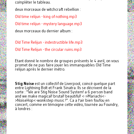
compléter le tableau.
deux morceaux de witchcraft rebellion :
Old time relijun - king of nothing.mp3
Old time relijun - mystery language.mp3
deux morceaux du dernier album :
Old Time Relijun - indestructible life.mp3
Old Time Relijun - the circular ruins.mp3
Etant donné le nombre de groupes présents le 4 avril, on vous
promet de ne pas faire jouer les immanquables Old Time
relijun après le dernier métro.
Stig Noise
est un collectif de Liverpool, coincé quelque part
entre Lightning Bolt et Frank Sinatra. Ils se décrivent de la
sorte : "We are Stig Noise Sound System! a 6 person band
and we make magical! brutal! beautiful! <->Mariachi<-
>NoiseHop<-wonkstep music !". Ca a l'air bien foufou en
concert, comme en témoigne cette vidéo, tournée au Foundry,
à londres :