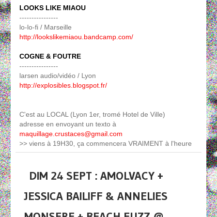
LOOKS LIKE MIAOU
----------------
lo-lo-fi / Marseille
http://lookslikemiaou.bandcamp.com/
COGNE & FOUTRE
----------------
larsen audio/vidéo / Lyon
http://explosibles.blogspot.fr/
C'est au LOCAL (Lyon 1er, tromé Hotel de Ville)
adresse en envoyant un texto à
maquillage.crustaces@gmail.com
>> viens à 19H30, ça commencera VRAIMENT à l'heure
DIM 24 SEPT : AMOLVACY +
JESSICA BAILIFF & ANNELIES
MONSERE + BEACH FUZZ @