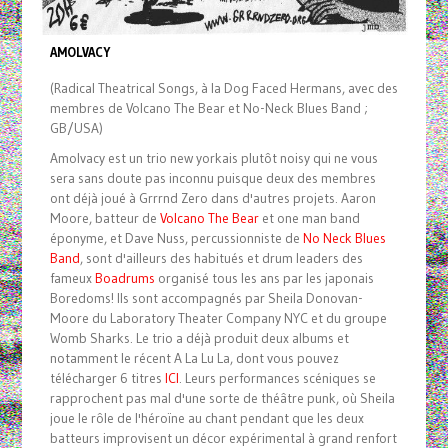
AMOLVACY
(Radical Theatrical Songs, à la Dog Faced Hermans, avec des
membres de Volcano The Bear et No-Neck Blues Band ;
GB/USA)
Amolvacy est un trio new yorkais plutôt noisy qui ne vous
sera sans doute pas inconnu puisque deux des membres
ont déjà joué à Grrrnd Zero dans d'autres projets. Aaron
Moore, batteur de
Volcano The Bear
et one man band
éponyme, et Dave Nuss, percussionniste de
No Neck Blues
Band
, sont d'ailleurs des habitués et drum leaders des
fameux
Boadrums
organisé tous les ans par les japonais
Boredoms! Ils sont accompagnés par Sheila Donovan-
Moore du Laboratory Theater Company NYC et du groupe
Womb Sharks. Le trio a déjà produit deux albums et
notamment le récent A La Lu La, dont vous pouvez
télécharger 6 titres
ICI
. Leurs performances scéniques se
rapprochent pas mal d'une sorte de théâtre punk, où Sheila
joue le rôle de l'héroïne au chant pendant que les deux
batteurs improvisent un décor expérimental à grand renfort