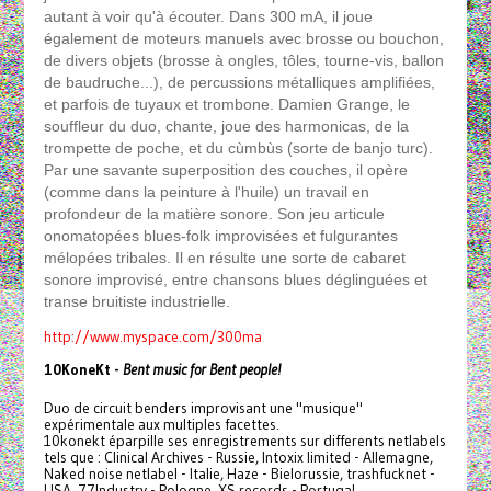
autant à voir qu'à écouter. Dans 300 mA, il joue
également de moteurs manuels avec brosse ou bouchon,
de divers objets (brosse à ongles, tôles, tourne-vis, ballon
de baudruche...), de percussions métalliques amplifiées,
et parfois de tuyaux et trombone. Damien Grange, le
souffleur du duo, chante, joue des harmonicas, de la
trompette de poche, et du cùmbùs (sorte de banjo turc).
Par une savante superposition des couches, il opère
(comme dans la peinture à l'huile) un travail en
profondeur de la matière sonore. Son jeu articule
onomatopées blues-folk improvisées et fulgurantes
mélopées tribales. Il en résulte une sorte de cabaret
sonore improvisé, entre chansons blues déglinguées et
transe bruitiste industrielle.
http://www.myspace.com/300ma
10KoneKt -
Bent music for Bent people!
Duo de circuit benders improvisant une "musique"
expérimentale aux multiples facettes.
10konekt éparpille ses enregistrements sur differents netlabels
tels que : Clinical Archives - Russie, Intoxix limited - Allemagne,
Naked noise netlabel - Italie, Haze - Bielorussie, trashfucknet -
USA, 77Industry - Pologne, XS records - Portugal,