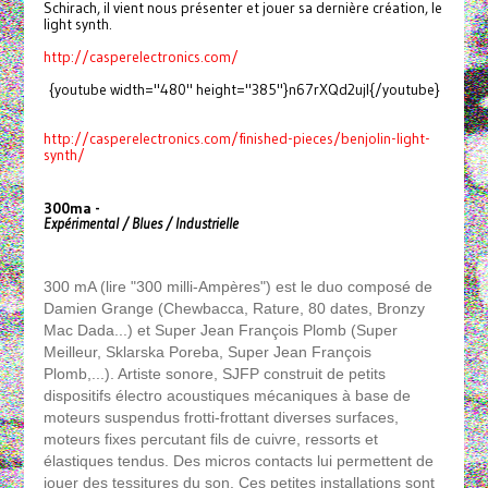
Schirach, il vient nous présenter et jouer sa dernière création, le
light synth.
http://casperelectronics.com/
{youtube width="480" height="385"}n67rXQd2ujI{/youtube}
http://casperelectronics.com/
finished-pieces/benjolin-
light-
synth/
300ma -
Expérimental / Blues / Industrielle
300 mA (lire "300 milli-Ampères") est le duo composé de
Damien Grange (Chewbacca, Rature, 80 dates, Bronzy
Mac Dada...) et Super Jean François Plomb (Super
Meilleur, Sklarska Poreba, Super Jean François
Plomb,...). Artiste sonore, SJFP construit de petits
dispositifs électro acoustiques mécaniques à base de
moteurs suspendus frotti-frottant diverses surfaces,
moteurs fixes percutant fils de cuivre, ressorts et
élastiques tendus. Des micros contacts lui permettent de
jouer des tessitures du son. Ces petites installations sont