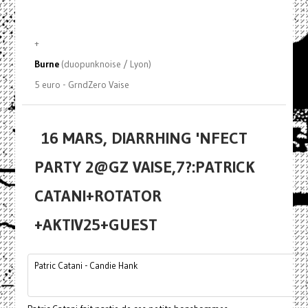
+
Burne
(duopunknoise / Lyon)
5 euro - GrndZero Vaise
16 MARS, DIARRHING 'NFECT
PARTY 2@GZ VAISE,7?:PATRICK
CATANI+ROTATOR
+AKTIV25+GUEST
Patric Catani - Candie Hank