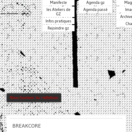
Manifeste
Agenda gz
Mag
les Ateliers de
Agenda passé
Ima
GZ
Archiv
Infos pratiques
Cha
Rejoindre gz
Nous Soutenir Via HelloAsso
BREAKCORE