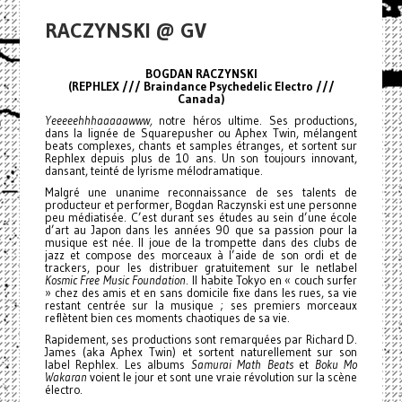
RACZYNSKI @ GV
BOGDAN RACZYNSKI
(REPHLEX /// Braindance Psychedelic Electro ///
Canada)
Yeeeeehhhaaaaawww,
notre héros ultime. Ses productions,
dans la lignée de Squarepusher ou Aphex Twin, mélangent
beats complexes, chants et samples étranges, et sortent sur
Rephlex depuis plus de 10 ans. Un son toujours innovant,
dansant, teinté de lyrisme mélodramatique.
Malgré une unanime reconnaissance de ses talents de
producteur et performer, Bogdan Raczynski est une personne
peu médiatisée. C’est durant ses études au sein d’une école
d’art au Japon dans les années 90 que sa passion pour la
musique est née. Il joue de la trompette dans des clubs de
jazz et compose des morceaux à l’aide de son ordi et de
trackers, pour les distribuer gratuitement sur le netlabel
Kosmic Free Music Foundation
. Il habite Tokyo en « couch surfer
» chez des amis et en sans domicile fixe dans les rues, sa vie
restant centrée sur la musique ; ses premiers morceaux
reflètent bien ces moments chaotiques de sa vie.
Rapidement, ses productions sont remarquées par Richard D.
James (aka Aphex Twin) et sortent naturellement sur son
label Rephlex. Les albums
Samurai Math Beats
et
Boku Mo
Wakaran
voient le jour et sont une vraie révolution sur la scène
électro.