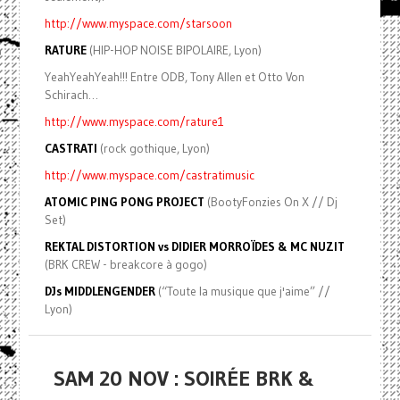
http://www.myspace.com/starsoon
RATURE
(HIP-HOP NOISE BIPOLAIRE, Lyon)
YeahYeahYeah!!! Entre ODB, Tony Allen et Otto Von
Schirach…
http://www.myspace.com/rature1
CASTRATI
(rock gothique, Lyon)
http://www.myspace.com/castratimusic
ATOMIC PING PONG PROJECT
(BootyFonzies On X // Dj
Set)
REKTAL DISTORTION vs DIDIER MORROÏDES & MC NUZIT
(BRK CREW - breakcore à gogo)
DJs MIDDLENGENDER
(“Toute la musique que j'aime” //
Lyon)
SAM 20 NOV : SOIRÉE BRK &