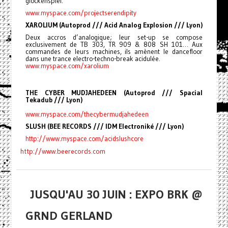
glockenspiel.
www.myspace.com/
projectserendipity
XAROLIUM (Autoprod /// Acid Analog Explosion /// Lyon)
Deux accros d’analogique; leur set-up se compose
exclusivement de TB 303, TR 909 & 808 SH 101… Aux
commandes de leurs machines, ils amènent le dancefloor
dans une trance electro-techno-break acidulée.
www.myspace.com/xarolium
THE CYBER MUDJAHEDEEN (Autoprod /// Spacial
Tekadub /// Lyon)
www.myspace.com/
thecybermudjahedeen
SLUSH (BEE RECORDS /// IDM Electroniké /// Lyon)
http://www.myspace.com/
acidslushcore
http://www.beerecords.com
JUSQU'AU 30 JUIN : EXPO BRK @
GRND GERLAND