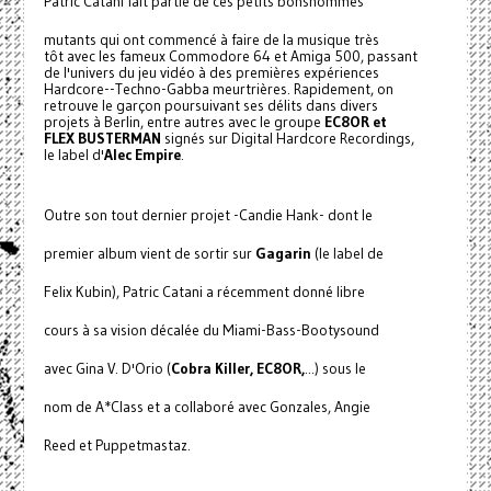
Patric Catani fait partie de ces petits bonshommes
mutants qui ont commencé à faire de la musique très
tôt avec les fameux Commodore 64 et Amiga 500, passant
de l'univers du jeu vidéo à des premières expériences
Hardcore--Techno-Gabba meurtrières. Rapidement, on
retrouve le garçon poursuivant ses délits dans divers
projets à Berlin, entre autres avec le groupe
EC8OR et
FLEX BUSTERMAN
signés sur Digital Hardcore Recordings,
le label d'
Alec Empire
.
Outre son tout dernier projet -Candie Hank- dont le
premier album vient de sortir sur
Gagarin
(le label de
Felix Kubin), Patric Catani a récemment donné libre
cours à sa vision décalée du Miami-Bass-Bootysound
avec Gina V. D'Orio (
Cobra Killer, EC8OR,
...) sous le
nom de A*Class et a collaboré avec Gonzales, Angie
Reed et Puppetmastaz.