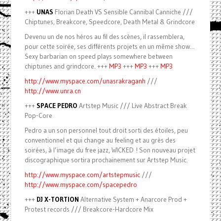
+++
UNAS
Florian Death VS Sensible Cannibal Canniche ///
Chiptunes, Breakcore, Speedcore, Death Metal & Grindcore
Devenu un de nos héros au fil des scènes, il rassemblera,
pour cette soirée, ses différents projets en un même show...
Sexy barbarian on speed plays somewhere between
chiptunes and grindcore. +++
MP3
+++
MP3
+++
MP3
http://www.myspace.com/unasrakraganh
///
http://www.unra.cn
+++
SPACE PEDRO
Artstep Music /// Live Abstract Break
Pop-Core
Pedro a un son personnel tout droit sorti des étoiles, peu
conventionnel et qui change au feeling et au grès des
soirées, à l’image du free jazz, WICKED ! Son nouveau projet
discographique sortira prochainement sur Artstep Music.
http://www.myspace.com/artstepmusic
///
http://www.myspace.com/spacepedro
+++
DJ X-TORTION
Alternative System + Anarcore Prod +
Protest records /// Breakcore-Hardcore Mix