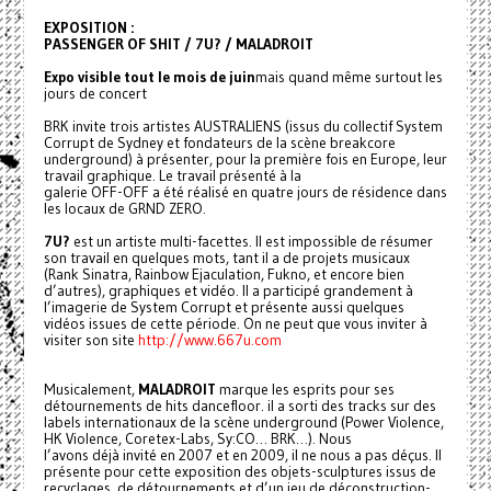
EXPOSITION :
PASSENGER OF SHIT / 7U? / MALADROIT
Expo visible tout le mois de juin
mais quand même surtout les
jours de concert
BRK invite trois artistes AUSTRALIENS (issus du collectif System
Corrupt de Sydney et fondateurs de la scène
breakcore
underground) à présenter, pour la première fois en Europe, leur
travail graphique. Le travail présenté à la
galerie OFF-OFF a été réalisé en quatre jours de résidence dans
les locaux de GRND ZERO.
7U?
est un artiste multi-facettes. Il est impossible de résumer
son travail en quelques mots, tant il a de projets musicaux
(Rank Sinatra, Rainbow Ejaculation, Fukno, et encore bien
d’autres), graphiques et vidéo. Il a participé grandement à
l’imagerie de System Corrupt et présente aussi quelques
vidéos issues de cette période. On ne peut que vous inviter à
visiter son site
http://www.667u.com
Musicalement,
MALADROIT
marque les esprits pour ses
détournements de hits dancefloor. il a sorti des tracks sur des
labels internationaux de la scène underground (Power Violence,
HK Violence, Coretex-Labs, Sy:CO… BRK…). Nous
l’avons déjà invité en 2007 et en 2009, il ne nous a pas déçus. Il
présente pour cette exposition des objets-sculptures issus de
recyclages, de détournements et d’un jeu de déconstruction-