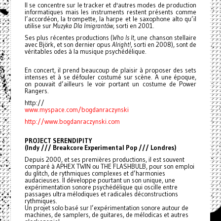
Il se concentre sur le tracker et d'autres modes de production
informatiques mais les instruments restent présents comme
l’accordéon, la trompette, la harpe et le saxophone alto qu’il
utilise sur
Muzyka Dla Imigrantów
, sorti en 2001.
Ses plus récentes productions (
Who Is It
, une chanson stellaire
avec Björk, et son dernier opus
Alright!
, sorti en 2008), sont de
véritables odes à la musique psychédélique.
En concert, il prend beaucoup de plaisir à proposer des sets
intenses et à se défouler costumé sur scène. A une époque,
on pouvait d’ailleurs le voir portant un costume de Power
Rangers.
http://
www.myspace.com/
bogdanraczynski
http://www.bogdanraczynski.com
PROJECT SERENDIPITY
(Indy /// Breakcore Experimental Pop /// Londres)
Depuis 2000, et ses premières productions, il est souvent
comparé à APHEX TWIN ou THE FLASHBULB, pour son emploi
du glitch, de rythmiques complexes et d’harmonies
audacieuses. Il développe pourtant un son unique, une
expérimentation sonore psychédélique qui oscille entre
passages ultra mélodiques et radicales déconstructions
rythmiques.
Un projet solo basé sur l’expérimentation sonore autour de
machines, de samplers, de guitares, de mélodicas et autres