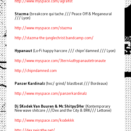
http://www.myspace.com/agrafist
Stazma
(breakcore qui tache /// Peace Off & Meganeural
/// Lyon)
http://www.myspace.com/stazma
http://stazma-the-junglechrist.bandcamp.com/
Hypanaut
(Lo-Fi happy harcore /// chipn’damned /// Lyon)
http://www.myspace.com/3tern4uthypanautetronaute
http://chipndamned.com
Panzer Kardinalz
(hxc/ grind/ blastbeat /// Bordeaux)
http://www.myspace.com/panzerkardinalz
Dj $Kodek Van Buuren & Mc Shitpu$He
r (Kontemporary
New wave shitcore ///Dex and the City & BRK/// Lettonie)
http://www.myspace.com/kodekkk
http://dex.neirothe.net/