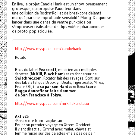
En live, le projet Candie Hank est un show joyeusement
grotesque, qui propulse l'auditeur dans
une collision de Rock'n'Roll et de breakcore déjanté
marqué par une improbable sensibilité Moog. De quoi se
lancer dans une danse du ventre punkoïde ou
s'improviser réalisateur de clips vidéos pharaoniques
de proto-pop acidulée...
http://www.myspace.com/candiehank
Rotator
Boss du label 
Peace off
, musicien aux multiples
facettes (
Mr Kill, Black Ham
) et co-fondateur de
Switchrec.com
, Rotator fait des ravages. Sorti sur 
des labels tel que Brooklyn Beats, Tigerbeat6, Mirex,
Peace Off, 
il a su par son Hardcore Breakcore 
Ragga dancefloor faire slammer
de San Francisco à Tokyo.
http://www.myspace.com/mrkillakarotator
Aktiv25
-Breakcore from Tadjikistan
Pour son premier voyage en Xtrem-Occident
il vient direct au Grrrnd avec mulet, chèvre et
femme mixer sur des galettes -mais pas de pain