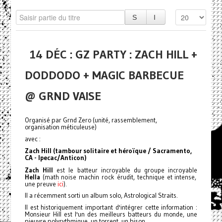
14 DÉC : GZ PARTY : ZACH HILL +
DODDODO + MAGIC BARBECUE
@ GRND VAISE
Organisé par Grnd Zero (unité, rassemblement,
organisation méticuleuse)
avec :
Zach Hill
(tambour solitaire et héroïque / Sacramento,
CA - Ipecac/Anticon)
Zach Hill
est le batteur incroyable du groupe incroyable
Hella
(math noise machin rock érudit, technique et intense,
une preuve
ici
).
Il a récemment sorti un album solo, Astrological Straits.
Il est historiquement important d'intégrer cette information :
Monsieur Hill est l'un des meilleurs batteurs du monde, une
pieuvre polyrythmique, un torrent, un bison.