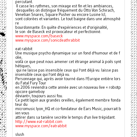
percutant.
 Il casse les rythmes, son mixage est fin et les ambiances,
 desquelles on distingue fréquement du Otto Von Schirach, 
Venetian Snares, Square Pusher ou encore Lusine Icl, 
sont colorées et variantes. Le tout baigne dans une atmosphè
re 
bourdonnante. En quête d'expériences et d'originalité, 
le son  de Baseck est provocateur et perfectionné.
www.myspace.com/baseck
www.myspace.com/sonicdeathrabbit
eat rabbit
Une musique psycho dynamique sur un fond d'humour et de f
olie, 
voilà ce que peut nous amener cet étrange animal à poils synt
hétiques,
 qui ne laisse pas insensible ceux qui l'ont déjà vu. laisse pas 
insensible ceux qui l'ont déjà vu.
Personnage qui, après avoir tourné dans l'Europe entière lors 
du Fatal Fury Tour 
en 2006 reviendra cette année avec un nouveau live « robotp
opcore gameboy 
déviant», toujours aussi fou.
Ce petit lapin aux grandes oreilles, également membre fonda
teur du 
micromusic lyon_HQ et co-fondateur de Ears Music, pourrait b
ien vous 
attirer dans sa tanière secrète le temps d'un live trépidant.
http://www.eat-rabbit.com
www.myspace.com/eatrabbit
slush