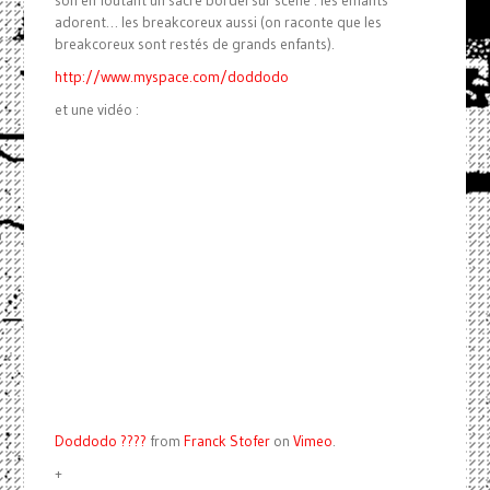
son en foutant un sacré bordel sur scène : les enfants
adorent… les breakcoreux aussi (on raconte que les
breakcoreux sont restés de grands enfants).
http://www.myspace.com/doddodo
et une vidéo :
Doddodo ????
from
Franck Stofer
on
Vimeo
.
+