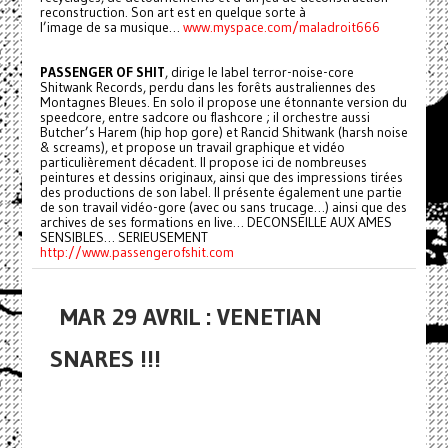
reconstruction. Son art est en quelque sorte à
l’image de sa musique…
www.myspace.com/maladroit666
PASSENGER OF SHIT
, dirige le label terror-noise-core
Shitwank Records, perdu dans les forêts australiennes des
Montagnes Bleues. En solo il propose une étonnante version du
speedcore, entre sadcore ou flashcore ; il orchestre aussi
Butcher’s Harem (hip hop gore) et Rancid Shitwank (harsh noise
& screams), et propose un travail graphique et vidéo
particulièrement décadent. Il propose ici de nombreuses
peintures et dessins originaux, ainsi que des impressions tirées
des productions de son label. Il présente également une partie
de son travail vidéo-gore (avec ou sans trucage…) ainsi que des
archives de ses formations en live… DECONSEILLE AUX AMES
SENSIBLES… SERIEUSEMENT
http://www.passengerofshit.com
MAR 29 AVRIL : VENETIAN
SNARES !!!