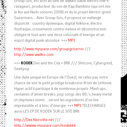
Group Gris, est actif au sein de Wwilko (label electro low-fi
ravageur), producteur du son de Kap Bambino (qui ont mis
le feu aux Nuits sonores 2008) et du le projet électro-grind
Gazormass… Avec Group Gris, il propose un mélange
disjoncté : country dyslexique, digital folklore, électro
foutraque, croisements contre-nature et déconstruction
obligée le tout avec une dose colossale d’énergie et un
esprit digital punk alcoolisé. +++
MP3
http://www.myspace.com/groupgriserror
///
http://www.wwilko.com
+++
KODEK
Dex and the City + BRK /// Shitcore, Cybergrind,
Geekpop
Une date unique en Europe de l’Ouest, ne ratez pas votre
chance de voir le petit prodige breakcore-8-bit de Lettonie.
Hyper actif il participe à de nombreux projets. Mash ups,
centaines d’amen breaks, pop songs des 80,’s, heavy metal
et chiptunes vomit… seront les ingrédients d’un live
imprévisible et à bloc d’énergie. +++
MP3
TELECHARGEZ
aussi LES EP DE KODEK SUR LE SITE BRK
http://Dex.Neirothe.net
///
http://wwww.myspace.com/kodekkk