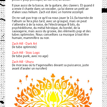
Il joue aussi de la basse, de la guitare, des claviers. Et quand il
a envie il chante dans un vocoder, ça lui donne un petit air
d'alien sous hélium. Zach est donc
un
homme accompli
.
On ne sait pas trop ce qu'il va nous jouer le 14 (la tournée de
l'album se fera plus tard, avec un groupe), mais on peut
s'attendre à de la noise, de l'électronique 8 bits, du
psychédélisme, du métal héroïque, du bordel, de la
sauvagerie, mais aussi du groove, des éléments pop et des
tubes optimistes.
Nous conseillons sa musique à tout être
humain, mammifère ou non.
Zach Hill - Dark Art
(le tube optimiste)
Zach Hill - Stoic Logic
(le tube punk, avec no age)
Zach Hill - Uhuru
(le morceau où tu t'agenouilles devant sa puissance, juste
avant d'avaler un nurofen)