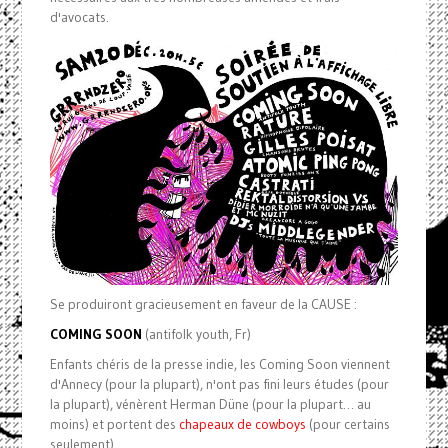
d'avocats.
Se produiront gracieusement en faveur de la CAUSE :
COMING SOON
(antifolk youth, Fr)
Enfants chéris de la presse indie, les Coming Soon viennent
d'Annecy (pour la plupart), n'ont pas fini leurs études (pour
la plupart), vénèrent Herman Düne (pour la plupart… au
moins) et portent des
chapeaux de cowboys
(pour certains
seulement).