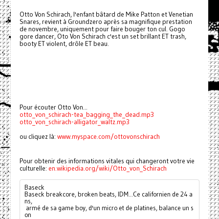
Otto Von Schirach, l'enfant bâtard de Mike Patton et Venetian
Snares, revient à Groundzero après sa magnifique prestation
de novembre, uniquement pour faire bouger ton cul. Gogo
gore dancer, Oto Von Schirach c'est un set brillant ET trash,
booty ET violent, drôle ET beau.
Pour écouter Otto Von...
otto_von_schirach-tea_bagging_the_dead.mp3
otto_von_schirach-alligator_waltz.mp3
ou cliquez là:
www.myspace.com/ottovonschirach
Pour obtenir des informations vitales qui changeront votre vie
culturelle:
en.wikipedia.org/wiki/Otto_von_Schirach
Baseck
Baseck breakcore, broken beats, IDM...Ce californien de 24 a
ns,
 armé de sa game boy, d'un micro et de platines, balance un s
on 