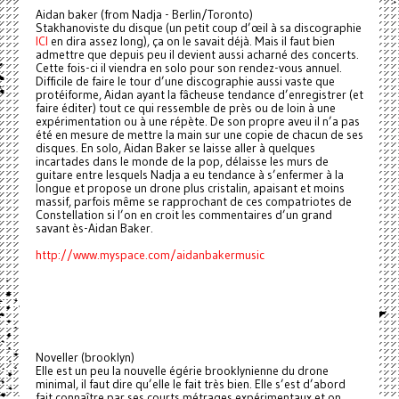
Aidan baker (from Nadja - Berlin/Toronto)
Stakhanoviste du disque (un petit coup d’œil à sa discographie
ICI
en dira assez long), ça on le savait déjà. Mais il faut bien
admettre que depuis peu il devient aussi acharné des concerts.
Cette fois-ci il viendra en solo pour son rendez-vous annuel.
Difficile de faire le tour d’une discographie aussi vaste que
protéiforme, Aidan ayant la fâcheuse tendance d’enregistrer (et
faire éditer) tout ce qui ressemble de près ou de loin à une
expérimentation ou à une répète. De son propre aveu il n’a pas
été en mesure de mettre la main sur une copie de chacun de ses
disques. En solo, Aidan Baker se laisse aller à quelques
incartades dans le monde de la pop, délaisse les murs de
guitare entre lesquels Nadja a eu tendance à s’enfermer à la
longue et propose un drone plus cristalin, apaisant et moins
massif, parfois même se rapprochant de ces compatriotes de
Constellation si l’on en croit les commentaires d’un grand
savant ès-Aidan Baker.
http://www.myspace.com/aidanbakermusic
Noveller (brooklyn)
Elle est un peu la nouvelle égérie brooklynienne du drone
minimal, il faut dire qu’elle le fait très bien. Elle s’est d’abord
fait connaître par ses courts métrages expérimentaux et on