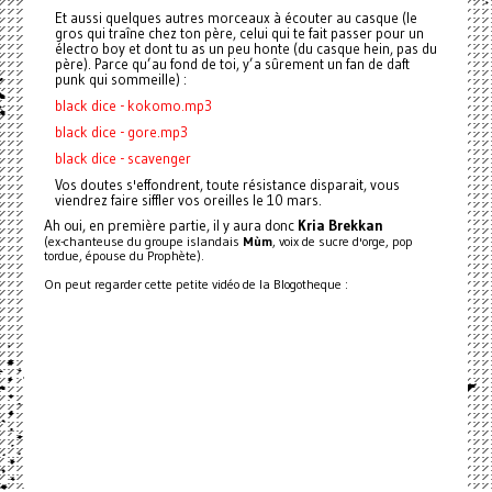
Et aussi quelques autres morceaux à écouter au casque (le
gros qui traîne chez ton père, celui qui te fait passer pour un
électro boy et dont tu as un peu honte (du casque hein, pas du
père). Parce qu’au fond de toi, y’a sûrement un fan de daft
punk qui sommeille) :
black dice - kokomo.mp3
black dice - gore.mp3
black dice - scavenger
Vos doutes s'effondrent, toute résistance disparait, vous
viendrez faire siffler vos oreilles le 10 mars.
Ah oui, en première partie, il y aura donc
Kria Brekkan
(ex-chanteuse du groupe islandais
Mùm
, voix de sucre d'orge, pop
tordue, épouse du Prophète).
On peut regarder cette petite vidéo de la Blogotheque :