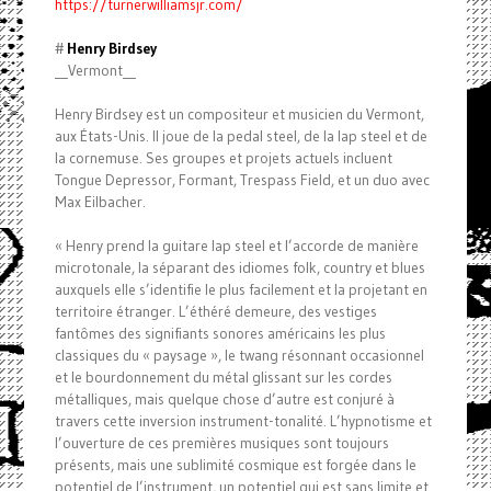
https://turnerwilliamsjr.com/
#
Henry Birdsey
__Vermont__
Henry Birdsey est un compositeur et musicien du Vermont,
aux États-Unis. Il joue de la pedal steel, de la lap steel et de
la cornemuse. Ses groupes et projets actuels incluent
Tongue Depressor, Formant, Trespass Field, et un duo avec
Max Eilbacher.
« Henry prend la guitare lap steel et l’accorde de manière
microtonale, la séparant des idiomes folk, country et blues
auxquels elle s’identifie le plus facilement et la projetant en
territoire étranger. L’éthéré demeure, des vestiges
fantômes des signifiants sonores américains les plus
classiques du « paysage », le twang résonnant occasionnel
et le bourdonnement du métal glissant sur les cordes
métalliques, mais quelque chose d’autre est conjuré à
travers cette inversion instrument-tonalité. L’hypnotisme et
l’ouverture de ces premières musiques sont toujours
présents, mais une sublimité cosmique est forgée dans le
potentiel de l’instrument, un potentiel qui est sans limite et