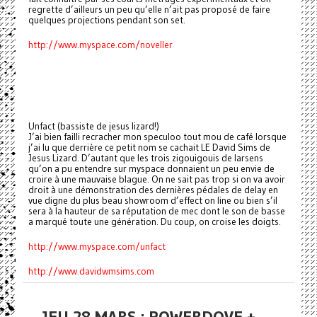
regrette d’ailleurs un peu qu’elle n’ait pas proposé de faire
quelques projections pendant son set.
http://www.myspace.com/noveller
Unfact (bassiste de jesus lizard!)
J’ai bien failli recracher mon speculoo tout mou de café lorsque
j’ai lu que derrière ce petit nom se cachait LE David Sims de
Jesus Lizard. D’autant que les trois zigouigouis de larsens
qu’on a pu entendre sur myspace donnaient un peu envie de
croire à une mauvaise blague. On ne sait pas trop si on va avoir
droit à une démonstration des dernières pédales de delay en
vue digne du plus beau showroom d’effect on line ou bien s’il
sera à la hauteur de sa réputation de mec dont le son de basse
a marqué toute une génération. Du coup, on croise les doigts.
http://www.myspace.com/unfact
http://www.davidwmsims.com
JEU 28 MARS : POWERDOVE +