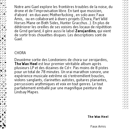
Notre ami Gael explore les frontières troubles de la noise, du
drone et de l’improvisation libre. En tant que musicien,
d'abord : en duo avec Motherfucking , en solo avec Faux
Amis, ou en collaborant à divers projets (Chora, Part Wild
Horses Mane on Both Sides, Hunter Gracchus...). En plus de
détériorer les oreilles de ses voisins des locaux de répétition
de Grnd gerland, il gère aussi le label
Zerojardins
, qui vient
de sortir trois chouettes disques. Les descriptions sont de
Gael.
CHORA
Deuxième sortie des Londoniens de chora sur zerojardins,
The Wax Heel
est leur premier véritable album après
plusieurs LP et des dizaines de Cd-r. Pas moins de 8 pistes
pour un total de 78 minutes. Un vrai marathon sonore, une
expérience musicale extrême où s'entremêlent boucles,
violons sanglants, clarinettes autistes, guitares planantes,
percussions arythmiques et voix en tout genres. Le tout
parfaitement emballé par une magnifique peinture de
Lindsay Mapes.
The Wax Heel
Faux Amis