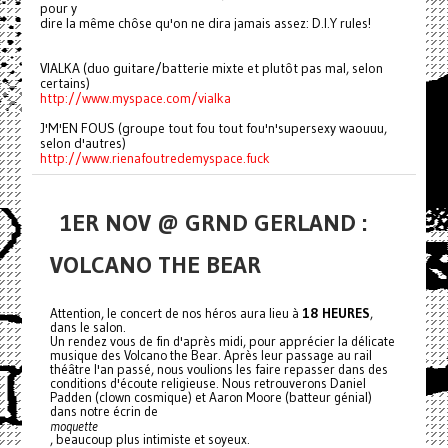
pour y
dire la même chôse qu'on ne dira jamais assez: D.I.Y rules!
VIALKA (duo guitare/batterie mixte et plutôt pas mal, selon
certains)
http://www.myspace.com/vialka
J'M'EN FOUS (groupe tout fou tout fou'n'supersexy waouuu,
selon d'autres)
http://www.rienafoutredemyspace.fuck
1ER NOV @ GRND GERLAND :
VOLCANO THE BEAR
Attention, le concert de nos héros aura lieu à
18 HEURES
,
dans le salon.
Un rendez vous de fin d'après midi, pour apprécier la délicate
musique des Volcano the Bear. Après leur passage au rail
théâtre l'an passé, nous voulions les faire repasser dans des
conditions d'écoute religieuse. Nous retrouverons Daniel
Padden (clown cosmique) et Aaron Moore (batteur génial)
dans notre écrin de
moquette
, beaucoup plus intimiste et soyeux.