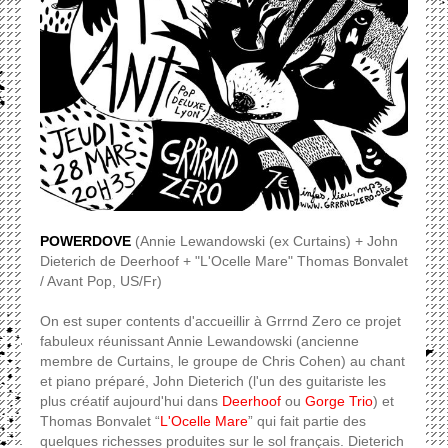
POWERDOVE
(Annie Lewandowski (ex Curtains) + John
Dieterich de Deerhoof + "L'Ocelle Mare" Thomas Bonvalet
/ Avant Pop, US/Fr)
On est super contents d'accueillir à Grrrnd Zero ce projet
fabuleux réunissant Annie Lewandowski (ancienne
membre de Curtains, le groupe de Chris Cohen) au chant
et piano préparé, John Dieterich (l'un des guitariste les
plus créatif aujourd'hui dans
Deerhoof
ou
Gorge Trio
) et
Thomas Bonvalet “
L'Ocelle Mare
” qui fait partie des
quelques richesses produites sur le sol français. Dieterich