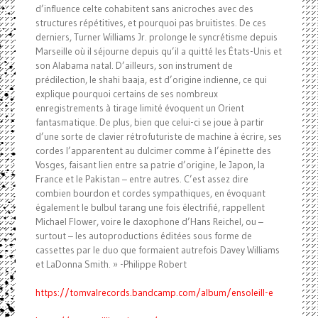
d’influence celte cohabitent sans anicroches avec des
structures répétitives, et pourquoi pas bruitistes. De ces
derniers, Turner Williams Jr. prolonge le syncrétisme depuis
Marseille où il séjourne depuis qu’il a quitté les États-Unis et
son Alabama natal. D’ailleurs, son instrument de
prédilection, le shahi baaja, est d’origine indienne, ce qui
explique pourquoi certains de ses nombreux
enregistrements à tirage limité évoquent un Orient
fantasmatique. De plus, bien que celui-ci se joue à partir
d’une sorte de clavier rétrofuturiste de machine à écrire, ses
cordes l’apparentent au dulcimer comme à l’épinette des
Vosges, faisant lien entre sa patrie d’origine, le Japon, la
France et le Pakistan – entre autres. C’est assez dire
combien bourdon et cordes sympathiques, en évoquant
également le bulbul tarang une fois électrifié, rappellent
Michael Flower, voire le daxophone d’Hans Reichel, ou –
surtout – les autoproductions éditées sous forme de
cassettes par le duo que formaient autrefois Davey Williams
et LaDonna Smith. » -Philippe Robert
https://tomvalrecords.bandcamp.com/album/ensoleill-e