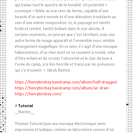
qui balaie tout le spectre de la tonalité. Un potentiel «
cosmique » fidèle au vrai sens du terme, capable d’une
beauté d’un autre monde et d’une aliénation troublante au
sein d’une même composition. Ici, le paysage est tantôt
brûlé et cendré, tantôt brillant dans le noir absolu. À
certains moments, on jurerait que c’est terrifiant, mais une
autre forme de nuage apparaît et l’ensemble nous semble
étrangement magnifique. En ce sens, il s’agit d’une musique
hallucinatoire, d’un rêve dont on se souvient à moitié, celui
d’être enfant et de scruter l’obscurité et le clair de lune à
l’orée du camp, à la fois horrifié et transi par les présences
qui s’y trouvent. »-Jakob Battick
https://henrybirdsey.bandcamp.com/album/half-dragged
https://henrybirdsey.bandcamp.com/album/air-drain
https://henrybirdsey.com/
#
Tutoriel
__Nantes__
Thomas Tutoriel joue une musique électronique semi-
improvisée et ludique, comme un laboratoire sonore d’où