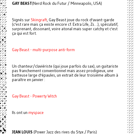
GAY BEAST
(Nerd Rock du Futur / Minneapolis, USA)
Signés sur
Skingraft
, Gay Beast joue du rock d'avant-garde
(c'est rare mais ça existe encore cf. Extra Life, Zs…), spéculatif,
surprenant, dissonant, voire atonal mais super catchy et c'est
ça qui est fort.
Gay Beast - multi-purpose anti-form
Un chanteur/claviériste (qui joue parfois du sax), un guitariste
pas franchement conventionnel mais assez prodigieux, une
batteuse large d'épaules, un extrait de leur troisième album à
paraître en janvier :
Gay Beast - Powerty Witch
Ils ont un
myspace
JEAN LOUIS
(Power Jazz des rives du Styx / Paris)