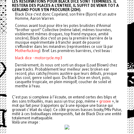
LES RESERVATIONS POUR BLACK DICE SONT TERMINEES. IL
RESTERA DES PLACES A L'ENTREE, IL SUFFIT DE VENIR TOT A
GERLAND POUR S'EN PROCURER (20H).
Black Dice c'est donc Copeland, son frère (Bjorn) et un autre
Homme, Aaron Warren.
Connus avant tout pour être les potes bruitistes d'Animal
"brother sport" Collective (même label, mêmes tournées,
visiblement mêmes drogues, top friend myspace, amitié
sincère), Black dice c'est un peu la première barrière de la
musique expérimentale à franchir avant de pouvoir
s'effondrer dans les méandres (représentées ce soir là par
Motherfucking
). Bref. Les premières barrières, c'est beau :
black dice - motorcycle.mp3
Dernièrement, ils nous ont sorti un disque (Load Blown) chez
paw tracks. Probablement leur meilleur avec broken ear
record, plus catchy/moins austère que leurs débuts, presque
plus cool, genre soleil quoi. Du Black Dice en short, polo,
casquette tropicale, en plein minigolf, coucher de soleil et
menthe à l'eau.
C’est pas si complexe à l’écoute, on entend certes des blips et
des sons trifouillés, mais aussi un truc pop, même «
groove
», le
mot qui fait peur (rappelons qu’à une époque une basse qui
groovait c’était du slap). Ce côté grosses basses booty/Mtv Pulse,
mêlé à ces bidouillages intempestifs, fait de Black Dice une entité
totalement inattaquable.
Voilà une image :