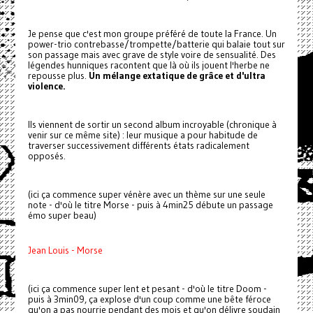
Je pense que c'est mon groupe préféré de toute la France. Un
power-trio contrebasse/trompette/batterie qui balaie tout sur
son passage mais avec grave de style voire de sensualité. Des
légendes hunniques racontent que là où ils jouent l'herbe ne
repousse plus.
Un mélange extatique de grâce et d'ultra
violence.
Ils viennent de sortir un second album incroyable (chronique à
venir sur ce même site) : leur musique a pour habitude de
traverser successivement différents états radicalement
opposés.
(ici ça commence super vénère avec un thème sur une seule
note - d'où le titre Morse - puis à 4min25 débute un passage
émo super beau)
Jean Louis - Morse
(ici ça commence super lent et pesant - d'où le titre Doom -
puis à 3min09, ça explose d'un coup comme une bête féroce
qu'on a pas nourrie pendant des mois et qu'on délivre soudain