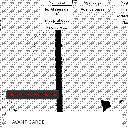
Manifeste
Agenda gz
Mag
les Ateliers de
Agenda passé
Ima
GZ
Archiv
Infos pratiques
Cha
Rejoindre gz
Nous Soutenir Via HelloAsso
AVANT-GARDE