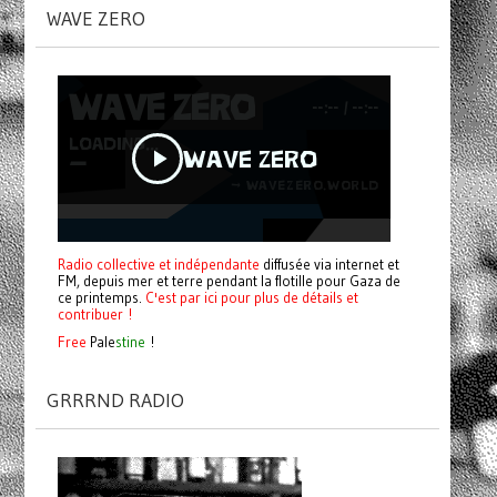
WAVE ZERO
Radio collective et indépendante
diffusée via internet et
FM, depuis mer et terre pendant la flotille pour Gaza de
ce printemps.
C'est par ici pour plus de détails et
contribuer !
Free
Pale
stine
!
GRRRND RADIO