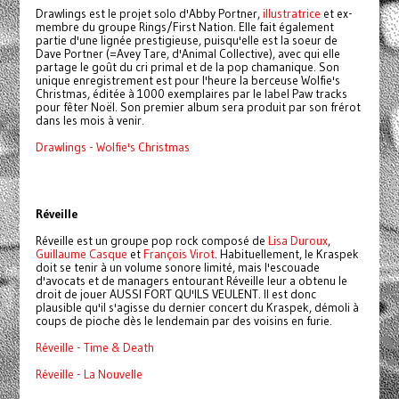
Drawlings est le projet solo d'Abby Portner,
illustratrice
et ex-
membre du groupe Rings/First Nation. Elle fait également
partie d'une lignée prestigieuse, puisqu'elle est la soeur de
Dave Portner (=Avey Tare, d'Animal Collective), avec qui elle
partage le goût du cri primal et de la pop chamanique. Son
unique enregistrement est pour l'heure la berceuse Wolfie's
Christmas, éditée à 1000 exemplaires par le label Paw tracks
pour fêter Noël. Son premier album sera produit par son frérot
dans les mois à venir.
Drawlings - Wolfie's Christmas
Réveille
Réveille est un groupe pop rock composé de
Lisa Duroux
,
Guillaume Casque
et
François Virot
. Habituellement, le Kraspek
doit se tenir à un volume sonore limité, mais l'escouade
d'avocats et de managers entourant Réveille leur a obtenu le
droit de jouer AUSSI FORT QU'ILS VEULENT. Il est donc
plausible qu'il s'agisse du dernier concert du Kraspek, démoli à
coups de pioche dès le lendemain par des voisins en furie.
Réveille - Time & Death
Réveille - La Nouvelle