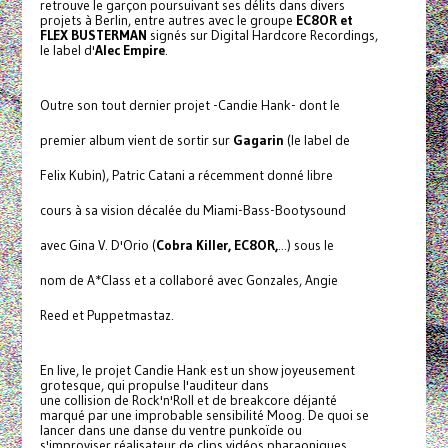
retrouve le garçon poursuivant ses délits dans divers
projets à Berlin, entre autres avec le groupe
EC8OR et
FLEX BUSTERMAN
signés sur Digital Hardcore Recordings,
le label d'
Alec Empire
.
Outre son tout dernier projet -Candie Hank- dont le
premier album vient de sortir sur
Gagarin
(le label de
Felix Kubin), Patric Catani a récemment donné libre
cours à sa vision décalée du Miami-Bass-Bootysound
avec Gina V. D'Orio (
Cobra Killer, EC8OR,
...) sous le
nom de A*Class et a collaboré avec Gonzales, Angie
Reed et Puppetmastaz.
En live, le projet Candie Hank est un show joyeusement
grotesque, qui propulse l'auditeur dans
une collision de Rock'n'Roll et de breakcore déjanté
marqué par une improbable sensibilité Moog. De quoi se
lancer dans une danse du ventre punkoïde ou
s'improviser réalisateur de clips vidéos pharaoniques