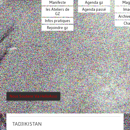
Manifeste
Agenda gz
Mag
les Ateliers de
Agenda passé
Ima
GZ
Archiv
Infos pratiques
Cha
Rejoindre gz
Nous Soutenir Via HelloAsso
TADJIKISTAN