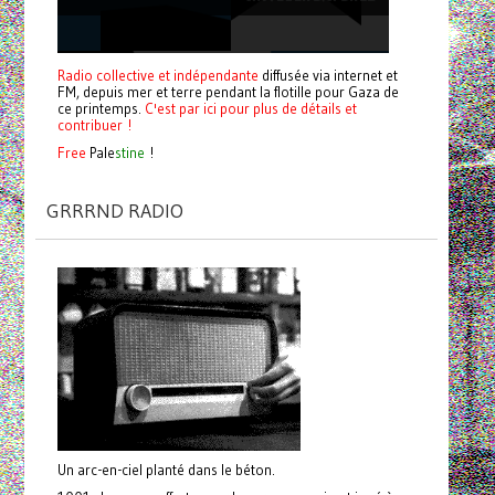
Radio collective et indépendante
diffusée via internet et
FM, depuis mer et terre pendant la flotille pour Gaza de
ce printemps.
C'est par ici pour plus de détails et
contribuer !
Free
Pale
stine
!
GRRRND RADIO
Un arc-en-ciel planté dans le béton.