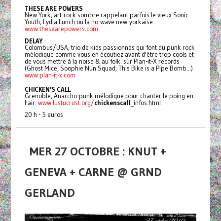
THESE
ARE
POWERS
New York, art-rock sombre rappelant parfois le vieux Sonic
Youth, Lydia Lunch ou la no-wave new-yorkaise.
www.thesearepowers.com
DELAY
Colombus/USA, trio de kids passionnés qui font du punk rock
mélodique comme vous en écoutiez avant d'être trop cools et
de vous mettre à la noise & au folk. sur Plan-it-X records
(Ghost Mice, Soophie Nun Squad, This Bike is a Pipe Bomb...)
www.plan-it-x.com
CHICKEN'S CALL
Grenoble, Anarcho-punk mélodique pour chanter le poing en
l'air.
www.lustucrust.org/
chickenscal
l
_infos.html
20 h - 5 euros
MER 27 OCTOBRE : KNUT +
GENEVA + CARNE @ GRND
GERLAND