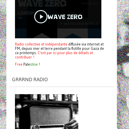
Radio collective et indépendante
diffusée via internet et
FM, depuis mer et terre pendant la flotille pour Gaza de
ce printemps.
C'est par ici pour plus de détails et
contribuer !
Free
Pale
stine
!
GRRRND RADIO