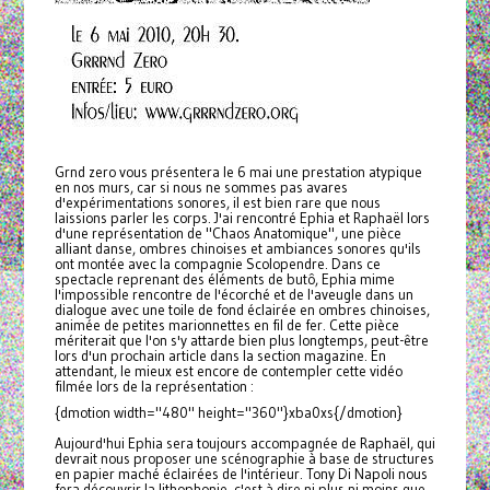
Grnd zero vous présentera le 6 mai une prestation atypique
en nos murs, car si nous ne sommes pas avares
d'expérimentations sonores, il est bien rare que nous
laissions parler les corps. J'ai rencontré Ephia et Raphaël lors
d'une représentation de "Chaos Anatomique", une pièce
alliant danse, ombres chinoises et ambiances sonores qu'ils
ont montée avec la compagnie Scolopendre. Dans ce
spectacle reprenant des éléments de butô, Ephia mime
l'impossible rencontre de l'écorché et de l'aveugle dans un
dialogue avec une toile de fond éclairée en ombres chinoises,
animée de petites marionnettes en fil de fer. Cette pièce
mériterait que l'on s'y attarde bien plus longtemps, peut-être
lors d'un prochain article dans la section magazine. En
attendant, le mieux est encore de contempler cette vidéo
filmée lors de la représentation :
{dmotion width="480" height="360"}xba0xs{/dmotion}
Aujourd'hui Ephia sera toujours accompagnée de Raphaël, qui
devrait nous proposer une scénographie à base de structures
en papier maché éclairées de l'intérieur. Tony Di Napoli nous
fera découvrir la lithophonie, c'est à dire ni plus ni moins que