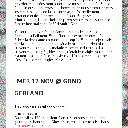
des pierres taillées pour jouer de la musique, et enfin Benoit
Cancoin et sa contrebasse achèveront de nous emporter vers
les cieux lointains de la joie intense, du fourmillement
extatique et de l'émerveillement ébahi. En guise
d'introduction, ils ont choisi de proposer ce texte issu de "Le
Prométhée mal enchaîné" d'André Gide:
«Je leur donnais le feu, la flamme et tous les arts dont une
flamme est l’aliment. Echauffant leur esprit en eux je fis
éclore la dévorante croyance au progrès. Et je me réjouissais
que la santé de l’homme s’usât à le produire. – Non plus
croyance au bien, mais malade espérance du mieux. La
croyance au progrès, Messieurs, c’était leur aigle. Notre aigle
est notre raison d’être, Messieurs… L’histoire de l’homme,
c’est l’histoire des aigles, Messieurs"
MER 12 NOV @ GRND
GERLAND
Tu viens ou tu crains
présente
CHRIS CLAVIN
Gainesville/USA, monsieur Plan-it-X records et également
guitariste/chanteur de Ghost Mice, en solo cette fois. chaos-
folk.
www.plan-it-x.com