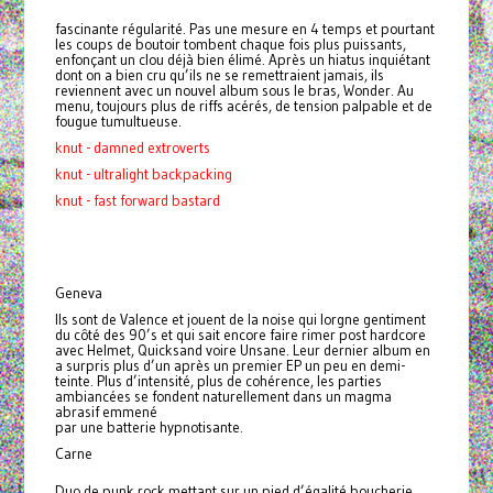
fascinante régularité. Pas une mesure en 4 temps et pourtant
les coups de boutoir tombent chaque fois plus puissants,
enfonçant un clou déjà bien élimé. Après un hiatus inquiétant
dont on a bien cru qu’ils ne se remettraient jamais, ils
reviennent avec un nouvel album sous le bras, Wonder. Au
menu, toujours plus de riffs acérés, de tension palpable et de
fougue tumultueuse.
knut - damned extroverts
knut - ultralight backpacking
knut - fast forward bastard
Geneva
Ils sont de Valence et jouent de la noise qui lorgne gentiment
du côté des 90’s et qui sait encore faire rimer post hardcore
avec Helmet, Quicksand voire Unsane. Leur dernier album en
a surpris plus d’un après un premier EP un peu en demi-
teinte. Plus d’intensité, plus de cohérence, les parties
ambiancées se fondent naturellement dans un magma
abrasif emmené
par une batterie hypnotisante.
Carne
Duo de punk rock mettant sur un pied d’égalité boucherie