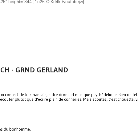
425" height="344"}1o26-OlKd4k{/youtubejw}
ARCH - GRND GERLAND
e un concert de folk bancale, entre drone et musique psychédélique. Rien de tel
 écouter plutôt que d'écrire plein de conneries. Mais écoutez, c'est chouette, 
ques du bonhomme.