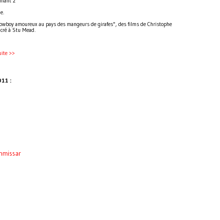
chiant 2
le.
 cowboy amoureux au pays des mangeurs de girafes", des films de Christophe
acré à Stu Mead.
suite >>
011 :
mmissar