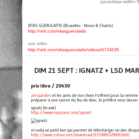
{youtubejw width="
VITAS GUERULAITIS (Bruxelles - Noise & Chants)
http://virb.com/vitasguerulaitis
une vidéo :
http://virb.com/vitasguerulaitis/videos/6724538
DIM 21 SEPT : IGNATZ + LSD M
prix libre / 20h30
zerojardins
et les amis de ton chien t'offrent pour la rentré
préparer à une saison du feu de dieu. Je préfère vous laisser
ignatz (kraak)
http://www.myspace.com/ignazt
et voila un petit lien qui permet de télécharger un des dis
http://www.zshare.net/download/651886328663dd/