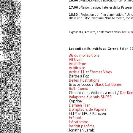
16:00 :
·Perspectives du non-choix : par pif le 
17:00 :
·Rencontre avec l’atelier de La Passerel
18:30 :
·Projection du· film d’animation: "Un
Blanc et du documentaire "Due to meat", cons
Exposants, Ateliers, Conférences dans
lire la 
Les collectifs invités au Grrrnd Salon 2
36 du moi éditions
All Over
Anathème
Arbitraire
Article 11
et
Formes Vives
Barbe à Pop
Belles Illustrations
Brazos Locos /
Black Cat Bones
Bulb Comix
Choupi / Les éditions à mort /
Der Ko
Valapress
/
je suis SUPER
Cyprine
Damien Tran
Dompteurs de Papiers
FLTMSTEPC / Kerozen
Frémok
Hécatombe
Institut pacôme
Jonathan Larabi