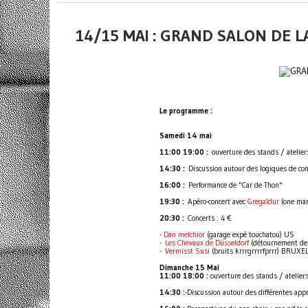
14/15 MAI : GRAND SALON DE 
Le programme :
Samedi 14 mai
11:00 19:00 :
ouverture des stands / atelier
14:30 :
Discussion autour des logiques de cons
16:00 :
Performance de "Car de Thon"
19:30 :
Apéro-concert avec
Gregaldur
(one man
20:30 :
Concerts : 4 €
-
Dan melchior
(garage expé touchatou) US
-
Les Chevaux de Düsseldorf
(détournement de 
-
Vermisst Susi
(bruits krrrgrrrrfprrr) BRUXE
D
imanche 15 Mai
11:00 18:00 :
·ouverture des stands / atelier
14:30 :·
Discussion autour des différentes appr