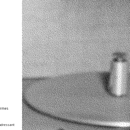
Formes
’adressant