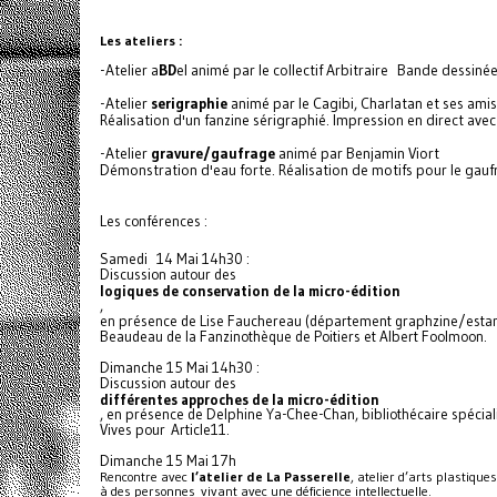
Les ateliers :
-Atelier a
BD
el animé par le collectif Arbitraire Bande dessiné
-Atelier
serigraphie
animé par le Cagibi, Charlatan et ses amis
Réalisation d'un fanzine sérigraphié. Impression en direct avec
-Atelier
gravure/gaufrage
animé par Benjamin Viort
Démonstration d'eau forte. Réalisation de motifs pour le gauf
Les conférences :
Samedi 14 Mai 14h30 :
Discussion autour des
logiques de conservation de la micro-édition
,
en présence de Lise Fauchereau (département graphzine/esta
Beaudeau de la Fanzinothèque de Poitiers et Albert Foolmoon.
Dimanche 15 Mai 14h30 :
Discussion autour des
différentes approches de la micro-édition
, en présence de Delphine Ya-Chee-Chan, bibliothécaire spéciali
Vives pour Article11.
Dimanche 15 Mai 17h
Rencontre avec
l’atelier de La Passerelle
, atelier d’arts plastiqu
à des personnes vivant avec une déficience intellectuelle.