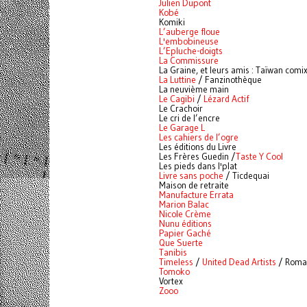
Julien Dupont
Kobé
Komiki
L’auberge floue
L'embobineuse
L’Epluche-doigts
La Commissure
La Graine, et leurs amis : Taïwan comi
La Luttine
/ Fanzinothèque
La neuvième main
Le Cagibi
/
Lézard Actif
Le Crachoir
Le cri de l’encre
Le Garage L
Les cahiers de l’ogre
Les éditions du Livre
Les Frères Guedin /
Taste Y Cool
Les pieds dans l'plat
Livre sans poche
/ Ticdequai
Maison de retraite
Manufacture Errata
Marion Balac
Nicole Crème
Nunu éditions
Papier Gaché
Que Suerte
Tanibis
Timeless
/
United Dead Artists
/ Roma
Tomoko
Vortex
Zooo