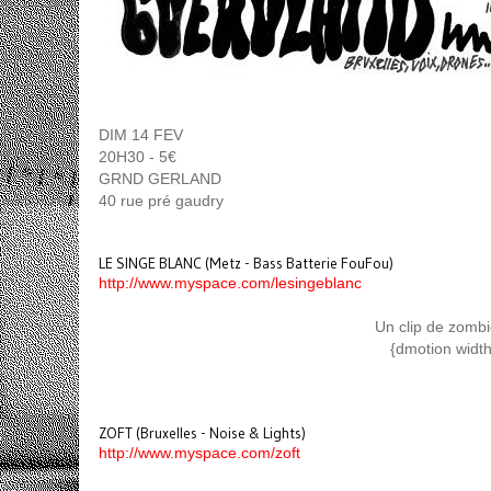
DIM 14 FEV
20H30 - 5€
GRND GERLAND
40 rue pré gaudry
LE SINGE BLANC (Metz - Bass Batterie FouFou)
http://www.myspace.com/lesingeblanc
Un clip de zombi
{dmotion widt
ZOFT (Bruxelles - Noise & Lights)
http://www.myspace.com/zoft