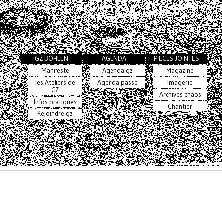
GZ BOHLEN
AGENDA
PIECES JOINTES
Manifeste
Agenda gz
Magazine
les Ateliers de
Agenda passé
Imagerie
GZ
Archives chaos
Infos pratiques
Chantier
Rejoindre gz