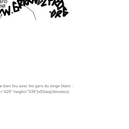
e bien fou avec les gars du singe blanc :
h="420" height="339"}x83aiq{/dmotion}