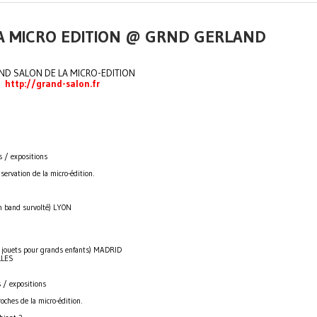
LA MICRO EDITION @ GRND GERLAND
http://grand-salon.fr
s / expositions
ervation de la micro-édition.
 band survolté) LYON
jouets pour grands enfants) MADRID
LLES
s / expositions
oches de la micro-édition.