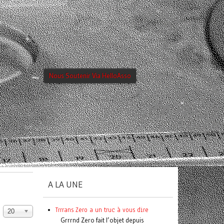
Nous Soutenir Via HelloAsso
A LA UNE
Trrrans Zero a un truc à vous dire
20
Grrrnd Zero fait l’objet depuis