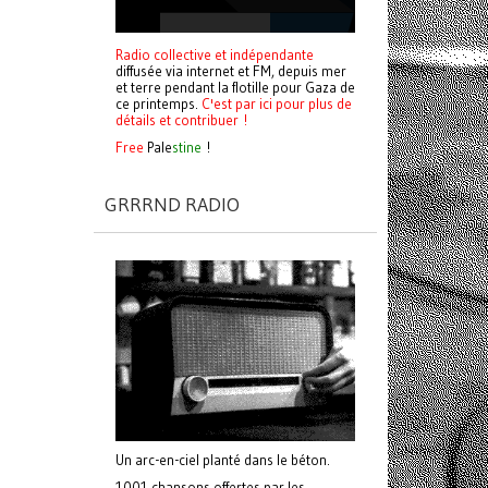
Radio collective et indépendante
diffusée via internet et FM, depuis mer
et terre pendant la flotille pour Gaza de
ce printemps.
C'est par ici pour plus de
détails et contribuer !
Free
Pale
stine
!
GRRRND RADIO
Un arc-en-ciel planté dans le béton.
1001 chansons offertes par les