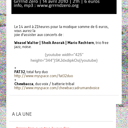
Le 14 avril à 21heures pour la modique somme de 6 euros,
vous aurez la
joie d'assister aux concerts de :
Weasel Walter | Sheik Anorak | Mario Rechtern
, trio free
jazz, noise.
{youtube width="425"
height="344"}SKJdxdipkOs{/youtube}
+
FAT32
, total fury duo
http://www.myspace.com/
fat32duo
+
Chewbacca
, duo voix / batterie tribal
http://www.myspace.com/
chewbaccadrumandvoice
A LA UNE