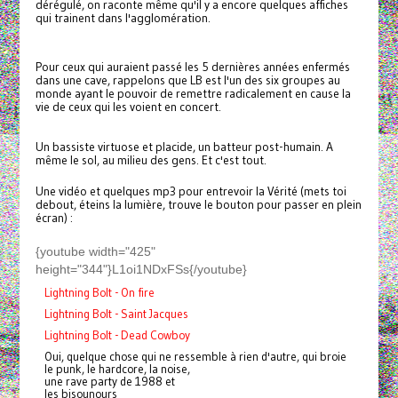
dérégulé, on raconte même qu'il y a encore quelques affiches
qui trainent dans l'agglomération.
Pour ceux qui auraient passé les 5 dernières années enfermés
dans une cave, rappelons que
LB
est l'un des six groupes au
monde ayant le pouvoir de remettre radicalement en cause la
vie de ceux qui les voient en concert.
Un bassiste virtuose et placide, un batteur post-humain. A
même le sol, au milieu des gens. Et c'est tout.
Une vidéo et quelques mp3 pour entrevoir la Vérité (mets toi
debout, éteins la lumière, trouve le bouton pour passer en plein
écran) :
{youtube width="425"
height="344"}L1oi1NDxFSs{/youtube}
Lightning Bolt - On fire
Lightning Bolt - Saint Jacques
Lightning Bolt - Dead Cowboy
Oui, quelque chose qui ne ressemble à rien d'autre, qui broie
le punk, le hardcore, la noise,
une rave party de 1988 et
les bisounours