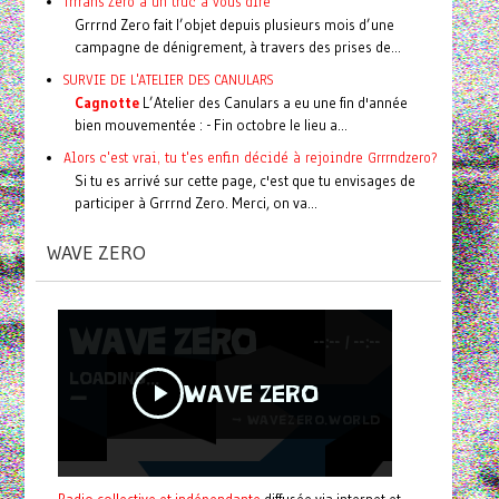
Trrrans Zero a un truc à vous dire
Grrrnd Zero fait l’objet depuis plusieurs mois d’une
campagne de dénigrement, à travers des prises de...
SURVIE DE L'ATELIER DES CANULARS
Cagnotte
L’Atelier des Canulars a eu une fin d'année
bien mouvementée : - Fin octobre le lieu a...
Alors c'est vrai, tu t'es enfin décidé à rejoindre Grrrndzero?
Si tu es arrivé sur cette page, c'est que tu envisages de
participer à Grrrnd Zero. Merci, on va...
WAVE ZERO
Radio collective et indépendante
diffusée via internet et