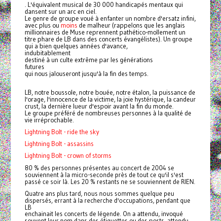
. L'équivalent musical de 30 000 handicapés mentaux qui
dansent sur un arc en ciel.
Le genre de groupe voué à enfanter un nombre d'ersatz infini,
avec plus ou
moins
de malheur (rappelons que les anglais
millionnaires de Muse reprennent pathético-mollement un
titre phare de LB dans des concerts évangélistes). Un groupe
qui a bien quelques années d'avance,
indubitablement
destiné à un culte extrême par les générations
futures
qui nous jalouseront jusqu'à la fin des temps.
LB
, notre boussole, notre bouée, notre étalon, la puissance de
l'orage, l'innocence de la victime, la joie hystérique, la candeur
crust, la dernière lueur d'espoir avant la fin du monde.
Le groupe préféré de nombreuses personnes à la qualité de
vie irréprochable.
Lightning Bolt - ride the sky
Lightning Bolt - assassins
Lightning Bolt - crown of storms
80 % des personnes présentes au concert de 2004 se
souviennent à la micro-seconde près de tout ce qu'il s'est
passé ce soir là. Les 20 % restants ne se souviennent de RIEN.
Quatre ans plus tard, nous nous sommes quelque peu
dispersés, errant à la recherche d'occupations, pendant que
LB
enchainait les concerts de légende. On a attendu, invoqué
souvent leur nom dans des étiquettes ou des posts, attendu