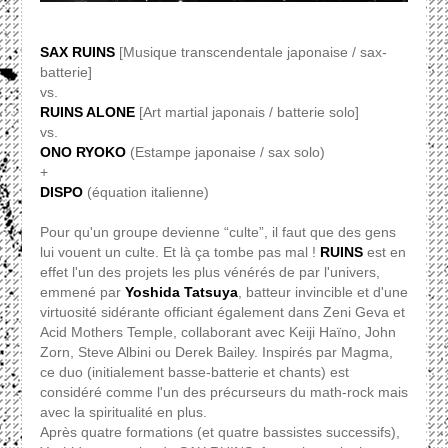
SAX RUINS
[Musique transcendentale japonaise / sax-
batterie]
vs.
RUINS ALONE
[Art martial japonais / batterie solo]
vs.
ONO RYOKO
(Estampe japonaise / sax solo)
+
DISPO
(équation italienne)
Pour qu'un groupe devienne “culte”, il faut que des gens
lui vouent un culte. Et là ça tombe pas mal !
RUINS
est en
effet l'un des projets les plus vénérés de par l'univers,
emmené par
Yoshida Tatsuya
, batteur invincible et d'une
virtuosité sidérante officiant également dans Zeni Geva et
Acid Mothers Temple, collaborant avec Keiji Haïno, John
Zorn, Steve Albini ou Derek Bailey. Inspirés par Magma,
ce duo (initialement basse-batterie et chants) est
considéré comme l'un des précurseurs du math-rock mais
avec la spiritualité en plus.
Après quatre formations (et quatre bassistes successifs),