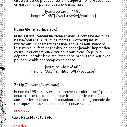
directeur est de pratiquer de la musique à moindre coût, tout
en gardant une puissance sonore maximale.
{youtube width="480"
height="385"}uWzcTsrNyKw{/youtube}
Ruins Alone
(Yoshida solo)
Ruins est assurément un pionnier dans le domaine des duos
basse/batterie. Auteurs de morceaux compliqués et
mystérieux, ils chantent dans une langue de leur invention.
Leur musique, faite de tension, ne donne jamais l'impression
d'être uniquement jouée par deux musiciens. Depuis le
départ du dernier bassiste, Yoshida se produit tout seul avec
pour seule aide des samples de basse.
{youtube width="480"
height="385"}skTIh8qn5Xk{/youtube}
Zoffy
(Tsuyama/Kawabata)
Fondé en 1998, Zoffy est une preuve de l'intérêt porté par les
deux musiciens pour la musique traditionnelle européenne,
ainsi que les chansons de troubadours, le tout agrémenté de
classiques du rock totalement méconnaissables.
une vidéo
Kawabata Makoto Solo
une video