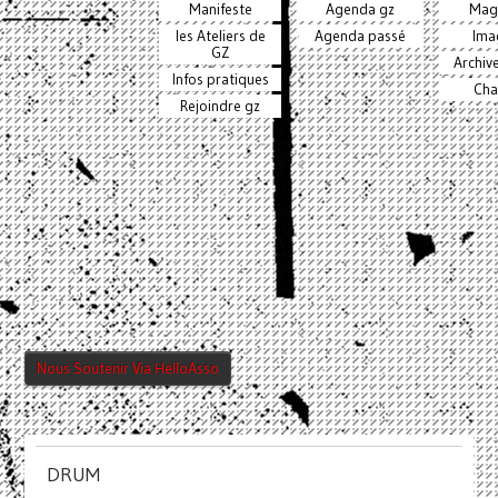
Manifeste
Agenda gz
Mag
les Ateliers de
Agenda passé
Ima
GZ
Archiv
Infos pratiques
Cha
Rejoindre gz
Nous Soutenir Via HelloAsso
DRUM