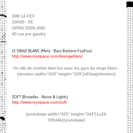
DIM 14 FEV
20H30 - 5€
GRND GERLAND
40 rue pré gaudry
LE SINGE BLANC (Metz - Bass Batterie FouFou)
http://www.myspace.com/lesingeblanc
Un clip de zombie bien fou avec les gars du singe blanc :
{dmotion width="420" height="339"}x83aiq{/dmotion}
ZOFT (Bruxelles - Noise & Lights)
http://www.myspace.com/zoft
{youtubejw width="425" height="344"}1o26-
OlKd4k{/youtubejw}