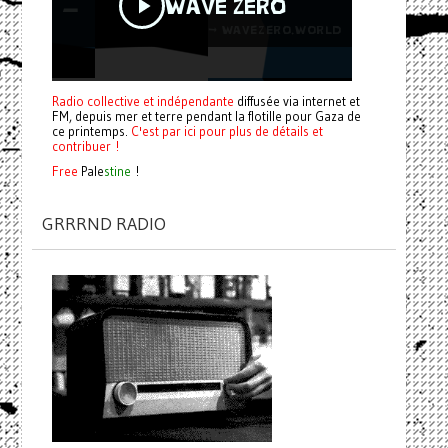
Radio collective et indépendante
diffusée via internet et
FM, depuis mer et terre pendant la flotille pour Gaza de
ce printemps.
C'est par ici pour plus de détails et
contribuer !
Free
Pale
stine
!
GRRRND RADIO