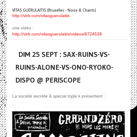
VITAS GUERULAITIS (Bruxelles - Noise & Chants)
http://virb.com/vitasguerulaitis
une vidéo :
http://virb.com/vitasguerulaitis/videos/6724538
DIM 25 SEPT : SAX-RUINS-VS-
RUINS-ALONE-VS-ONO-RYOKO-
DISPO @ PERISCOPE
La société secrète & spécial triple k présentent :