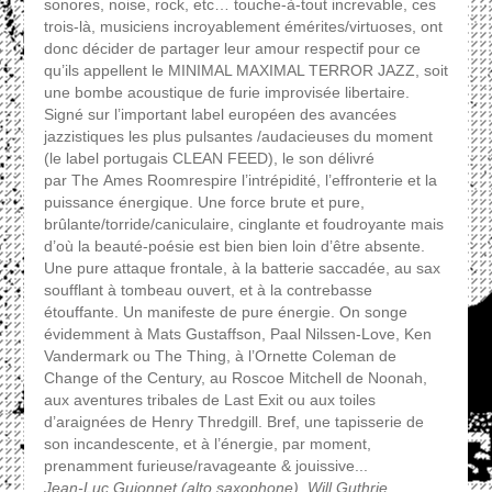
sonores, noise, rock, etc… touche-à-tout increvable, ces
trois-là, musiciens incroyablement émérites/virtuoses, ont
donc décider de partager leur amour respectif pour ce
qu’ils appellent le MINIMAL MAXIMAL TERROR JAZZ, soit
une bombe acoustique de furie improvisée libertaire.
Signé sur l’important label européen des avancées
jazzistiques les plus pulsantes /audacieuses du moment
(le label portugais CLEAN FEED), le son délivré
par The Ames Roomrespire l’intrépidité, l’effronterie et la
puissance énergique. Une force brute et pure,
brûlante/torride/caniculaire, cinglante et foudroyante mais
d’où la beauté-poésie est bien bien loin d’être absente.
Une pure attaque frontale, à la batterie saccadée, au sax
soufflant à tombeau ouvert, et à la contrebasse
étouffante. Un manifeste de pure énergie. On songe
évidemment à Mats Gustaffson, Paal Nilssen-Love, Ken
Vandermark ou The Thing, à l’Ornette Coleman de
Change of the Century, au Roscoe Mitchell de Noonah,
aux aventures tribales de Last Exit ou aux toiles
d’araignées de Henry Thredgill. Bref, une tapisserie de
son incandescente, et à l’énergie, par moment,
prenamment furieuse/ravageante & jouissive...
Jean-Luc Guionnet (alto saxophone), Will Guthrie