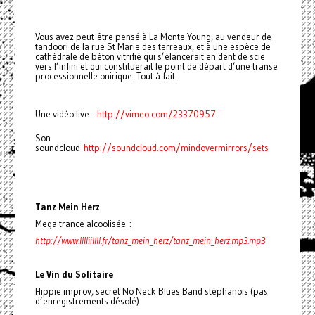
Vous avez peut-être pensé à La Monte Young, au vendeur de
tandoori de la rue St Marie des terreaux, et à une espèce de
cathédrale de béton vitrifié qui s’élancerait en dent de scie
vers l’infini et qui constituerait le point de départ d’une transe
processionnelle onirique. Tout à fait.
Une vidéo live :
http://vimeo.com/23370957
Son
soundcloud
http://soundcloud.com/mindovermirrors/sets
Tanz Mein Herz
Mega trance alcoolisée :
http://www.lllliillll.fr/tanz_mein_herz/tanz_mein_herz.mp3.mp3
Le Vin du Solitaire
Hippie improv, secret No Neck Blues Band stéphanois (pas
d’enregistrements désolé)