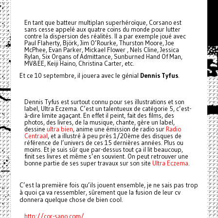
En tant que batteur multiplan superhéroïque, Corsano est
sans cesse appelé aux quatre coins du monde pour lutter
contre la dispersion des réalités. Il a par exemple joué avec
Paul Flaherty, Björk, Jim O’Rourke, Thurston Moore, Joe
McPhee, Evan Parker, Mickael Flower , Nels Cline, Jessica
Rylan, Six Organs of Admittance, Sunburned Hand Of Man,
MV&EE, Keiji Haino, Christina Carter, etc.
Et ce 10 septembre, il jouera avec le génial
Dennis Tyfus
.
Dennis Tyfus est surtout connu pour ses illustrations et son
label, Ultra Eczema. C’est un talentueux de catégorie 5, c’est-
à-dire limite agaçant. En effet il peint, fait des films, des
photos, des livres, de la musique, chante, gère un label,
dessine
ultra bien
, anime une émission de radio sur
Radio
Centraal
, et a illustré à peu près 1/20ème des disques de
référence de l’univers de ces 15 dernières années. Plus ou
moins. Et je suis sûr que par-dessus tout ça il lit beaucoup,
finit ses livres et même s’en souvient. On peut retrouver une
bonne partie de ses super travaux sur son site
Ultra Eczema
.
C’est la première fois qu’ils jouent ensemble, je ne sais pas trop
à quoi ça va ressembler, sûrement que la fusion de leur cv
donnera quelque chose de bien cool.
http://cor-sano.com/