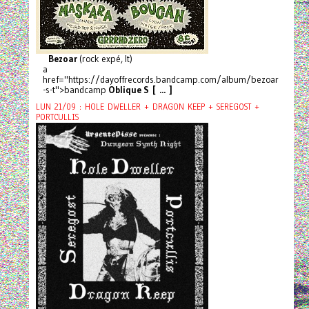
Bezoar
(rock expé, It)
a
href="https://dayoffrecords.bandcamp.com/album/bezoar
-s-t">bandcamp
Oblique S [ ... ]
LUN 21/09 : HOLE DWELLER + DRAGON KEEP + SEREGOST +
PORTCULLIS