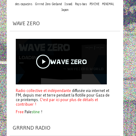
des capucins
Grrrnd Zero Gerland
Israel
Pays-bas
PSYCHE
MINIMAL
Japon
WAVE ZERO
Radio collective et indépendante
diffusée via internet et
FM, depuis mer et terre pendant la flotille pour Gaza de
ce printemps.
C'est par ici pour plus de détails et
contribuer !
Free
Pale
stine
!
GRRRND RADIO