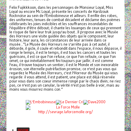
Felix Fujikkkoon, dans les personnages de Monsieur Loyal, Miss
Loyal ou encore Mc Loyal, présente les concerts de Hardzouk
Rocknoïse au sein de l'Embobineuse et ailleurs. Il enfile des robes,
des uniformes, tenues de combat décadent et déclame des poèmes
célébrants les joies indicibles et les souffrances insondables de
l'équilibre d'être débout; il chante les louanges de ceux qui prennent
le risque de faire leur truk jusqu'au bout...Il propose avec le Musée
des Horreurs une visite guidée des objets qui le composent, leur
histoire, leur aura, les circonstances de leur arrivée dans ce
musée..."Le Musée des Horreurs ne s'arrête pas à cet autel, il
déborde, il gicle, il coule et rebondit dans l'espace, il nous dépasse, il
ronge le temps, il est le temps, il est tous les cancers et toutes les
guérisons, il est ce que l'on refuse, ce que l'on refoule, ce que l'on
omet, ce qui inévitablement fini toujours par jaillir; il est comme
l'eau, il trouve toujours un sentier; il est le Monde et son inexorable
érosion, son éternelle putréfaction promise; ce n'est pas vous qui
regardez le Musée des Horreurs, c'est l'Horreur du Musée qui vous
regarde: il vous attend, il est patient, une place est déjà réservée
pour vous dans son coeur immense rongé par le chaos divin; ne riez
pas, ce n'est pas un canular, la vérité n'est pas belle à voir, mais au
moins vous mourrez moins con."
http://sevrage.laforcemolle.org/
DOOM