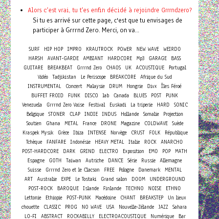
Alors c'est vrai, tu t'es enfin décidé à rejoindre Grrrndzero?
Si tu es arrivé sur cette page, c'est que tu envisages de
participer à Grrrnd Zero. Merci, on va...
SURF
HIP HOP
IMPRO
KRAUTROCK
POWER
NEW WAVE
WEIRDO
HARSH
AVANT-GARDE
AMBIANT
HARDCORE
Mp3
GARAGE
BASS
GUITARE
BREAKBEAT
Grrrnd Zero
CHAOS
UK
ACOUSTIQUE
Portugal
Vidéo
Tadjikistan
Le Periscope
BREAKCORE
Afrique du Sud
Concert
INSTRUMENTAL
Malaysie
DRUM
Hongrie
Divx
Îles Féroé
BUFFET FROID
FUNK
DISCO
lab
Canada
BLUES
POST
PUNK
Venezuela
Grrrnd Zero Vaise
Festival
Euskadi
La triperie
HARD
SONIC
Belgique
STONER
CLAP
INDIE
INDUS
Hollande
Somalie
Projection
Soutien
Ghana
METAL
France
DRONE
Magazine
COLDWAVE
Suède
Kraspek Mysik
Grèce
Ibiza
INTENSE
Norvège
CRUST
FOLK
République
Tchèque
FANFARE
Indonésie
HEAVY METAL
Italie
ROCK
ANARCHO
POST-HARDCORE
DARK
GRIND
ELECTRO
Exposition
EMO
POP
MATH
Espagne
GOTH
Taiwan
Autriche
DANCE
Série
Russie
Allemagne
Suisse
Grrrnd Zero et le Clacson
FREE
Pologne
Danemark
MENTAL
ART
Australie
EXPE
Le Tostaki
Grand salon
DOOM
UNDERGROUND
POST-ROCK
BAROQUE
Islande
Finlande
TECHNO
NOISE
ETHNO
Lettonie
Ethiopie
POST-PUNK
Macédoine
CHANT
BREAKSTEP
Un lieux
chouette
CLASSIC
PROG
NO WAVE
USA
Nouvelle-Zélande
JAZZ
Sahara
LO-FI
ABSTRACT
ROCKABILLY
ELECTROACOUSTIQUE
Numérique
Bar