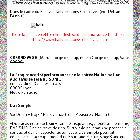
Dans le cadre du Festival Hallucinations Collectives (ex - L'étrange
Festival).
Toute la prog de cet Excellent festival de cinéma sur cette adresse :
http://www.hallucinations-collectives.com
GRRRND VAISE
(69 rue gorge de Loup, metro Gorge de Loup, Vaise
69009)
La Prog concerts/performances de la soirée Hallucination
Auditives se fera au SONIC
:
en face du 4, Quai des Etroits
69005 Lyon
Metro Perrache
Das Simple
VooDoom + Noÿz * PunkDjâââz (Total Pleasure / Mandaï)
«Du fracas noise rock sur-vitaminé jusqu'au psychédélisme enfumé,
DAS SIMPLE ne se prive de rien. Surtout de ne jamais se prendre au
sérieux et de ne respecter aucun code. Das Simple pourrait
découler de l’accouplement d’un Kourgane et d’un SingeBlanc qui