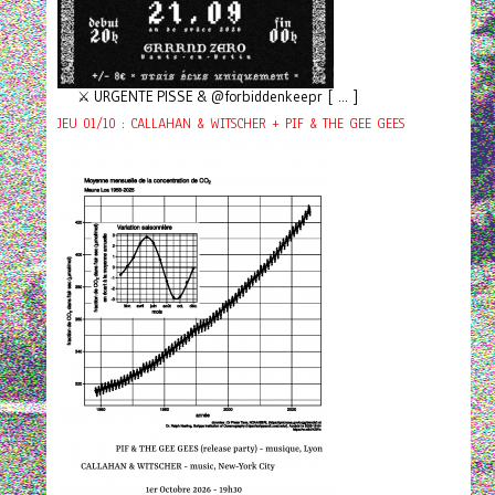
⚔️ URGENTE PISSE & @forbiddenkeepr [ ... ]
JEU 01/10 : CALLAHAN & WITSCHER + PIF & THE GEE GEES