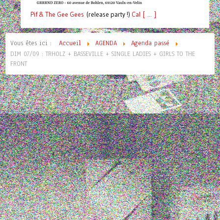
Pif
& The Gee Gees
(release party !)
C
a
l [ ... ]
Vous êtes ici :
Accueil
AGENDA
Agenda passé
DIM 07/09 : TRHOLZ + BASSEVILLE + SINGLE LADIES + GIRLS TO THE
FRONT