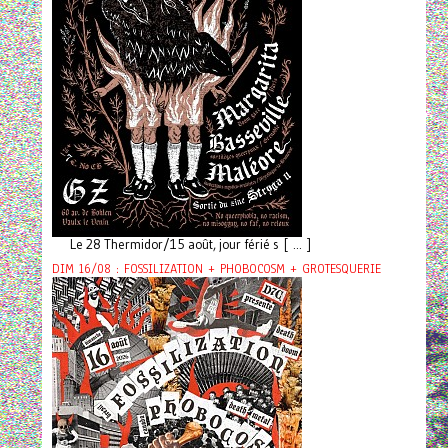
Le 28 Thermidor/15 août, jour férié s [ ... ]
DIM 16/08 : FOSSILIZATION + PHOBOCOSM + GROTESQUERIE