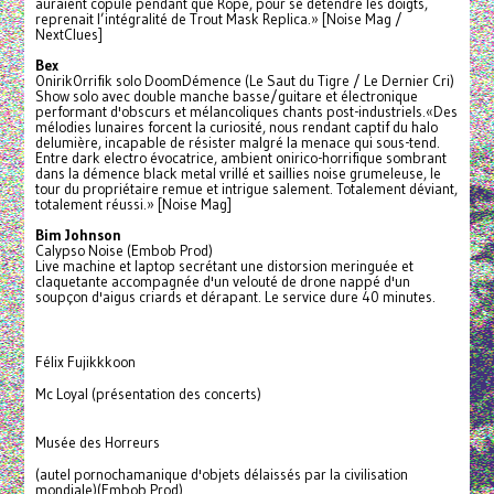
auraient copulé pendant que Rope, pour se détendre les doigts,
reprenait l’intégralité de Trout Mask Replica.» [Noise Mag /
NextClues]
Bex
OnirikOrrifik solo DoomDémence (Le Saut du Tigre / Le Dernier Cri)
Show solo avec double manche basse/guitare et électronique
performant d'obscurs et mélancoliques chants post-industriels.«Des
mélodies lunaires forcent la curiosité, nous rendant captif du halo
delumière, incapable de résister malgré la menace qui sous-tend.
Entre dark electro évocatrice, ambient onirico-horrifique sombrant
dans la démence black metal vrillé et saillies noise grumeleuse, le
tour du propriétaire remue et intrigue salement. Totalement déviant,
totalement réussi.» [Noise Mag]
Bim Johnson
Calypso Noise (Embob Prod)
Live machine et laptop secrétant une distorsion meringuée et
claquetante accompagnée d'un velouté de drone nappé d'un
soupçon d'aigus criards et dérapant. Le service dure 40 minutes.
Félix Fujikkkoon
Mc Loyal (présentation des concerts)
Musée des Horreurs
(autel pornochamanique d'objets délaissés par la civilisation
mondiale)(Embob Prod)