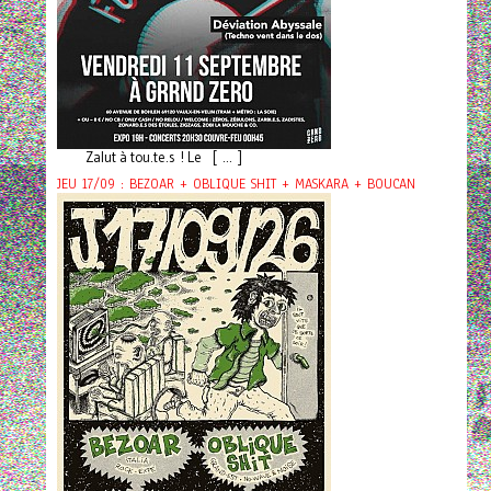
Zalut à tou.te.s ! Le [ ... ]
JEU 17/09 : BEZOAR + OBLIQUE SHIT + MASKARA + BOUCAN