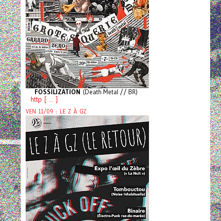
FOSSILIZATION
(Death Metal // BR)
http [ ... ]
VEN 11/09 : LE Z À GZ