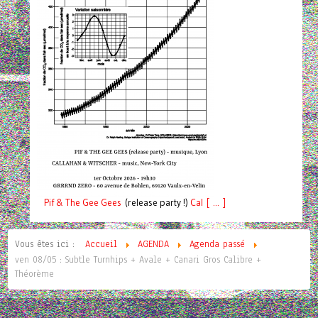
Pif
& The Gee Gees
(release party !)
C
a
l [ ... ]
Vous êtes ici :
Accueil
AGENDA
Agenda passé
ven 08/05 : Subtle Turnhips + Avale + Canari Gros Calibre +
Théorème