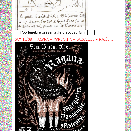
Pop funèbre présente, le 6 août au Grrr [ ... ]
SAM 15/08 : RAGANA + MARGARITA + BASSEVILLE + MALÉORE