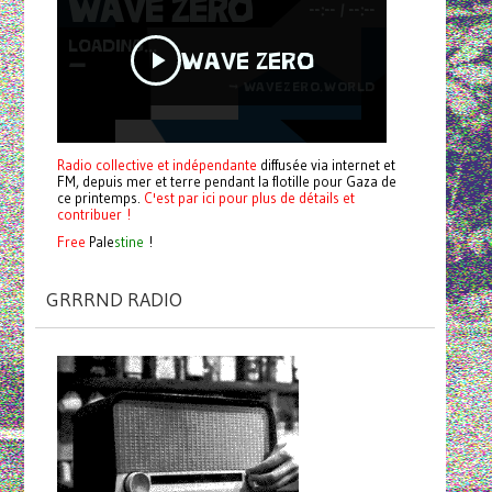
Radio collective et indépendante
diffusée via internet et
FM, depuis mer et terre pendant la flotille pour Gaza de
ce printemps.
C'est par ici pour plus de détails et
contribuer !
Free
Pale
stine
!
GRRRND RADIO