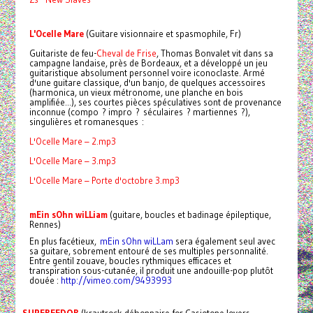
L'Ocelle Mare
(Guitare visionnaire et spasmophile, Fr)
Guitariste de feu-
Cheval de Frise
, Thomas Bonvalet vit dans sa
campagne landaise, près de Bordeaux, et a développé un jeu
guitaristique absolument personnel voire iconoclaste. Armé
d'une guitare classique, d'un banjo, de quelques accessoires
(harmonica, un vieux métronome, une planche en bois
amplifiée...), ses courtes pièces spéculatives sont de provenance
inconnue (compo ? impro ? séculaires ? martiennes ?),
singulières et romanesques :
L'Ocelle Mare – 2.mp3
L'Ocelle Mare – 3.mp3
L'Ocelle Mare – Porte d'octobre 3.mp3
mEin sOhn wiLLiam
(guitare, boucles et badinage épileptique,
Rennes)
En plus facétieux,
mEin sOhn wiLLam
sera également seul avec
sa guitare, sobrement entouré de ses multiples personnalité.
Entre gentil zouave, boucles rythmiques efficaces et
transpiration sous-cutanée, il produit une andouille-pop plutôt
douée :
http://vimeo.com/9493993