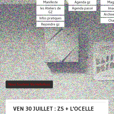
Manifeste
Agenda gz
Mag
les Ateliers de
Agenda passé
Ima
GZ
Archiv
Infos pratiques
Cha
Rejoindre gz
Nous Soutenir Via HelloAsso
VEN 30 JUILLET : ZS + L'OCELLE