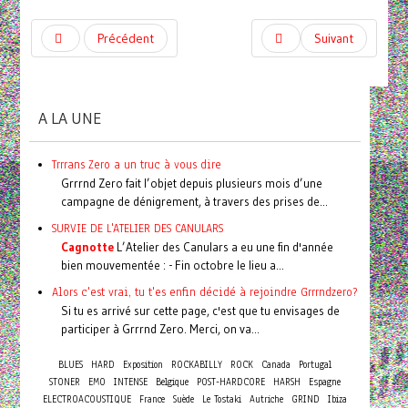
Précédent
Suivant
A LA UNE
Trrrans Zero a un truc à vous dire
Grrrnd Zero fait l’objet depuis plusieurs mois d’une
campagne de dénigrement, à travers des prises de...
SURVIE DE L'ATELIER DES CANULARS
Cagnotte
L’Atelier des Canulars a eu une fin d'année
bien mouvementée : - Fin octobre le lieu a...
Alors c'est vrai, tu t'es enfin décidé à rejoindre Grrrndzero?
Si tu es arrivé sur cette page, c'est que tu envisages de
participer à Grrrnd Zero. Merci, on va...
BLUES
HARD
Exposition
ROCKABILLY
ROCK
Canada
Portugal
STONER
EMO
INTENSE
Belgique
POST-HARDCORE
HARSH
Espagne
ELECTROACOUSTIQUE
France
Suède
Le Tostaki
Autriche
GRIND
Ibiza