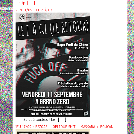
http [ ... ]
VEN 11/09 : LE Z À GZ
Zalut à tou.te.s ! Le [ ... ]
JEU 17/09 : BEZOAR + OBLIQUE SHIT + MASKARA + BOUCAN