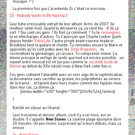
musique ?”).
La première fois que j’ai entendu Zs c’était ce morceau :
ZS - Nobody Wants to Be Had.mp3
Leur tube irrécusable extrait de leur album Arms de 2007 (le
meilleur selon moi). Quand tu découvres ça, ça rend fou : d’où ça
sort ? Qui sont ces gens ? Ils font ça comment ? Tu te
renseignes
...
tu en télécharges d’autres. Tu t’aperçois que Charlie Looker (parti
depuis fonder
Extra Life
, l’autre projet avant-coureur made in
Brooklyn) tient la guitare et chante. Tu remontes encore la filière et
apprends qu’ils sont potes avec les
Dirty Projectors
... tu
reconstitues la généalogie, ça rassure. Tu comprends mieux. Ça
donne presque le vertige de sentir que tout est encore possible : un
nouvel ordre musical est né (un peu comme la
seconde école de
Vienne
au début du XXe siècle) mais à New-York cette fois-ci.
Ces gens cultivent l’atonalité avec un sens aigu de la sophistication,
la dissonance sans sacrifier au groove, les polyrythmes au service
de la transe… et tapent dans leurs mains comme des hippies mais
dans leur cas, ça donne ça :
{vimeo width="400" height="300"}10494524{/vimeo}
(
Bartók en séjour au Ghana)
Leur troisième et dernier album, sorti il y a un mois, est un
double. Il s’appelle
New Slaves
. La sixième plage éponyme dure
20 minutes. Un peu moins surprenant qu’à leurs débuts, mais ça
envoie :
Zs - New Slaves