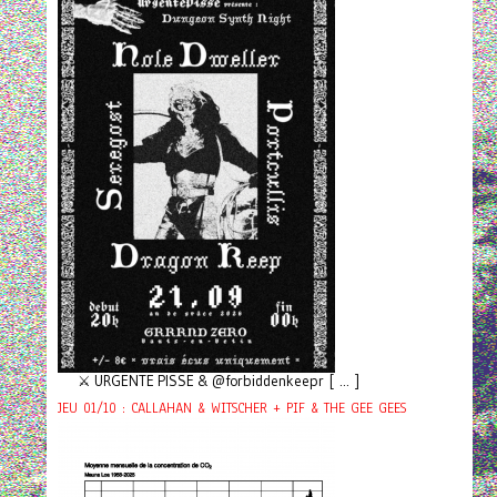
⚔️ URGENTE PISSE & @forbiddenkeepr [ ... ]
JEU 01/10 : CALLAHAN & WITSCHER + PIF & THE GEE GEES