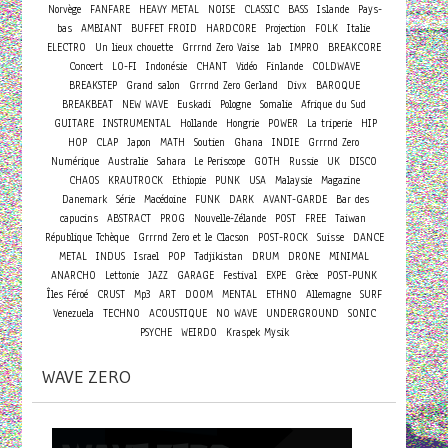
Norvège
FANFARE
HEAVY METAL
NOISE
CLASSIC
BASS
Islande
Pays-
bas
AMBIANT
BUFFET FROID
HARDCORE
Projection
FOLK
Italie
ELECTRO
Un lieux chouette
Grrrnd Zero Vaise
lab
IMPRO
BREAKCORE
Concert
LO-FI
Indonésie
CHANT
Vidéo
Finlande
COLDWAVE
BREAKSTEP
Grand salon
Grrrnd Zero Gerland
Divx
BAROQUE
BREAKBEAT
NEW WAVE
Euskadi
Pologne
Somalie
Afrique du Sud
GUITARE
INSTRUMENTAL
Hollande
Hongrie
POWER
La triperie
HIP
HOP
CLAP
Japon
MATH
Soutien
Ghana
INDIE
Grrrnd Zero
Numérique
Australie
Sahara
Le Periscope
GOTH
Russie
UK
DISCO
CHAOS
KRAUTROCK
Ethiopie
PUNK
USA
Malaysie
Magazine
Danemark
Série
Macédoine
FUNK
DARK
AVANT-GARDE
Bar des
capucins
ABSTRACT
PROG
Nouvelle-Zélande
POST
FREE
Taiwan
République Tchèque
Grrrnd Zero et le Clacson
POST-ROCK
Suisse
DANCE
METAL
INDUS
Israel
POP
Tadjikistan
DRUM
DRONE
MINIMAL
ANARCHO
Lettonie
JAZZ
GARAGE
Festival
EXPE
Grèce
POST-PUNK
Îles Féroé
CRUST
Mp3
ART
DOOM
MENTAL
ETHNO
Allemagne
SURF
Venezuela
TECHNO
ACOUSTIQUE
NO WAVE
UNDERGROUND
SONIC
PSYCHE
WEIRDO
Kraspek Mysik
WAVE ZERO