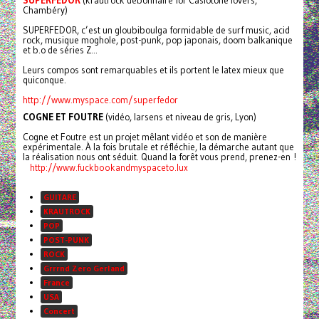
SUPERFEDOR
(krautrock débonnaire for Casiotone lovers,
Chambéry)
SUPERFEDOR, c’est un gloubiboulga formidable de surf music, acid
rock, musique moghole, post-punk, pop japonais, doom balkanique
et b.o de séries Z...
Leurs compos sont remarquables et ils portent le latex mieux que
quiconque.
http://www.myspace.com/superfedor
COGNE ET FOUTRE
(vidéo, larsens et niveau de gris, Lyon)
Cogne et Foutre est un projet mêlant vidéo et son de manière
expérimentale. À la fois brutale et réfléchie, la démarche autant que
la réalisation nous ont séduit. Quand la forêt vous prend, prenez-en !
http://www.
fuckbookandmyspaceto.lux
GUITARE
KRAUTROCK
POP
POST-PUNK
ROCK
Grrrnd Zero Gerland
France
USA
Concert