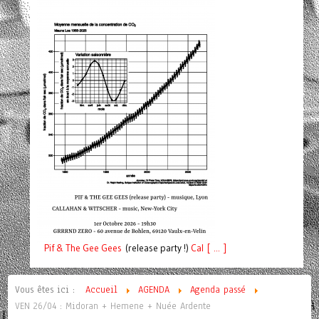
Pif
& The Gee Gees
(release party !)
C
a
l [ ... ]
Vous êtes ici :
Accueil
AGENDA
Agenda passé
VEN 26/04 : Midoran + Hemene + Nuée Ardente