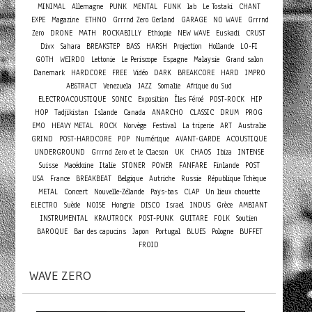
MINIMAL
Allemagne
PUNK
MENTAL
FUNK
lab
Le Tostaki
CHANT
EXPE
Magazine
ETHNO
Grrrnd Zero Gerland
GARAGE
NO WAVE
Grrrnd
Zero
DRONE
MATH
ROCKABILLY
Ethiopie
NEW WAVE
Euskadi
CRUST
Divx
Sahara
BREAKSTEP
BASS
HARSH
Projection
Hollande
LO-FI
GOTH
WEIRDO
Lettonie
Le Periscope
Espagne
Malaysie
Grand salon
Danemark
HARDCORE
FREE
Vidéo
DARK
BREAKCORE
HARD
IMPRO
ABSTRACT
Venezuela
JAZZ
Somalie
Afrique du Sud
ELECTROACOUSTIQUE
SONIC
Exposition
Îles Féroé
POST-ROCK
HIP
HOP
Tadjikistan
Islande
Canada
ANARCHO
CLASSIC
DRUM
PROG
EMO
HEAVY METAL
ROCK
Norvège
Festival
La triperie
ART
Australie
GRIND
POST-HARDCORE
POP
Numérique
AVANT-GARDE
ACOUSTIQUE
UNDERGROUND
Grrrnd Zero et le Clacson
UK
CHAOS
Ibiza
INTENSE
Suisse
Macédoine
Italie
STONER
POWER
FANFARE
Finlande
POST
USA
France
BREAKBEAT
Belgique
Autriche
Russie
République Tchèque
Concert
METAL
Nouvelle-Zélande
Pays-bas
CLAP
Un lieux chouette
ELECTRO
Suède
NOISE
Hongrie
DISCO
Israel
INDUS
Grèce
AMBIANT
INSTRUMENTAL
KRAUTROCK
POST-PUNK
GUITARE
FOLK
Soutien
BAROQUE
Bar des capucins
Japon
Portugal
BLUES
Pologne
BUFFET
FROID
WAVE ZERO