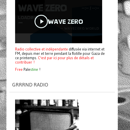
Radio collective et indépendante
diffusée via internet et
FM, depuis mer et terre pendant la flotille pour Gaza de
ce printemps.
C'est par ici pour plus de détails et
contribuer !
Free
Pale
stine
!
GRRRND RADIO