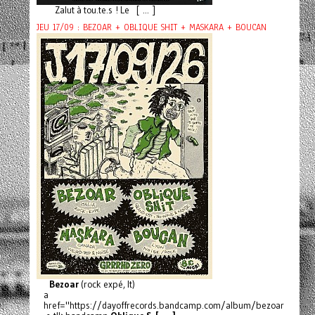
Zalut à tou.te.s ! Le [ ... ]
JEU 17/09 : BEZOAR + OBLIQUE SHIT + MASKARA + BOUCAN
Bezoar
(rock expé, It)
a
href="https://dayoffrecords.bandcamp.com/album/bezoar