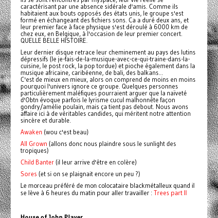
caractérisant par une absence sidérale d'amis. Comme ils
habitaient aux bouts opposés des états unis, le groupe s'est
formé en échangeant des fichiers sons. Ca a duré deux ans, et
leur premier face à face physique s'est déroulé à 6000 km de
chez eux, en Belgique, à l'occasion de leur premier concert.
QUELLE BELLE HISTOIRE.
Leur dernier disque retrace leur cheminement au pays des lutins
dépressifs (le je-fais-de-la-musique-avec-ce-qui-traine-dans-la-
cuisine, le post rock, la pop tordue) et pioche également dans la
musique africaine, caribéenne, de bali, des balkans...
C'est de mieux en mieux, alors on comprend de moins en moins
pourquoi l'univers ignore ce groupe. Quelques personnes
particulièrement maléfiques pourraient arguer que la naïveté
d'Obtn évoque parfois le lyrisme cucul malhonnête façon
gondry/amélie poulain, mais ça tient pas debout. Nous avons
affaire ici à de véritables candides, qui méritent notre attention
sincère et durable.
Awaken
(wou c'est beau)
All Grown
(allons donc nous plaindre sous le sunlight des
tropiques)
Child Banter
(il leur arrive d'être en colère)
Sores
(et si on se plaignait encore un peu ?)
Le morceau préféré de mon colocataire blackmétalleux quand il
se lève à 6 heures du matin pour aller travailler :
Trees part II
House of John Player