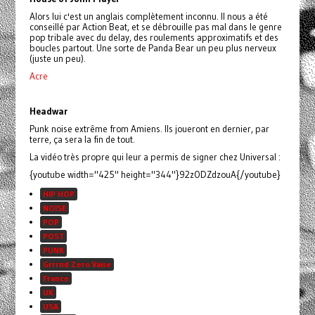
Alors lui c'est un anglais complètement inconnu. Il nous a été
conseillé par Action Beat, et se débrouille pas mal dans le genre
pop tribale avec du delay, des roulements approximatifs et des
boucles partout. Une sorte de Panda Bear un peu plus nerveux
(juste un peu).
Acre
Headwar
Punk noise extrême from Amiens. Ils joueront en dernier, par
terre, ça sera la fin de tout.
La vidéo très propre qui leur a permis de signer chez Universal :
{youtube width="425" height="344"}92zODZdzouA{/youtube}
HIP HOP
NOISE
POP
POST
PUNK
Grrrnd Zero Vaise
France
UK
USA