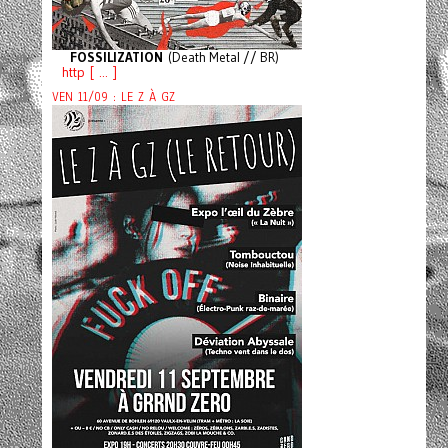
FOSSILIZATION
(Death Metal // BR)
http [ ... ]
VEN 11/09 : LE Z À GZ