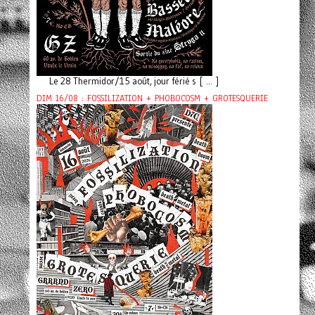
Le 28 Thermidor/15 août, jour férié s [ ... ]
DIM 16/08 : FOSSILIZATION + PHOBOCOSM + GROTESQUERIE