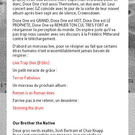
donc, Dose One c'est aussi Themselves, un duo avec Jel. Leur
concert avec GZ coïncide avec le jour de la sortie de leur nouvel
album après bien sept ans de silence, Crownsdown.
Dose One est GRAND, Dose One est HOT, Dose One est LE
PROPHETE, Dose One va REMUER TON CUL TRES FORT et
réorganiser ta perception du monde. On espère juste qu'il va
pas trop nous saouler avec ses discours à la Frédéric Mitterand
contre le téléchargement.
D'abord un morceau live, pour se résigner au fait que certains
êtres humains n'ont vraisemblablement jamais besoin de
respirer :
Live Trap (live @ bbc)
Un petit miracle de grâce :
Terror Fabulous
Un morceau du prochain album :
Roman is as Roman does
J'arrive pas à me retenir, un deuxième :
Skinning the drum
Our Brother the Native
Deux gros nerds exaltés, Josh Bertram et Chaz Knapp.
Ils se sont rencontrés par myspace, leur vie réelle se