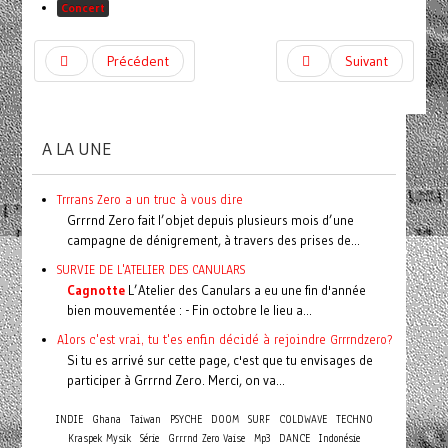
Concert
Précédent
Suivant
A LA UNE
Trrrans Zero a un truc à vous dire
Grrrnd Zero fait l’objet depuis plusieurs mois d’une
campagne de dénigrement, à travers des prises de...
SURVIE DE L'ATELIER DES CANULARS
Cagnotte
L’Atelier des Canulars a eu une fin d'année
bien mouvementée : - Fin octobre le lieu a...
Alors c'est vrai, tu t'es enfin décidé à rejoindre Grrrndzero?
Si tu es arrivé sur cette page, c'est que tu envisages de
participer à Grrrnd Zero. Merci, on va...
INDIE
Ghana
Taiwan
PSYCHE
DOOM
SURF
COLDWAVE
TECHNO
Kraspek Mysik
Série
Grrrnd Zero Vaise
Mp3
DANCE
Indonésie