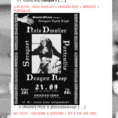
-s-t">bandcamp
Oblique S [ ... ]
LUN 21/09 : HOLE DWELLER + DRAGON KEEP + SEREGOST +
PORTCULLIS
⚔️ URGENTE PISSE & @forbiddenkeepr [ ... ]
JEU 01/10 : CALLAHAN & WITSCHER + PIF & THE GEE GEES