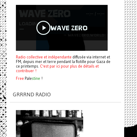
Radio collective et indépendante
diffusée via internet et
FM, depuis mer et terre pendant la flotille pour Gaza de
ce printemps.
C'est par ici pour plus de détails et
contribuer !
Free
Pale
stine
!
GRRRND RADIO