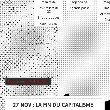
Manifeste
Agenda gz
Mag
les Ateliers de
Agenda passé
Ima
GZ
Archiv
Infos pratiques
Cha
Rejoindre gz
Nous Soutenir Via HelloAsso
27 NOV : LA FIN DU CAPITALISME