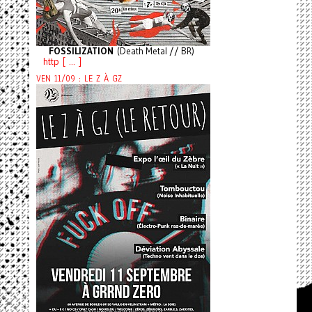
FOSSILIZATION
(Death Metal // BR)
http [ ... ]
VEN 11/09 : LE Z À GZ