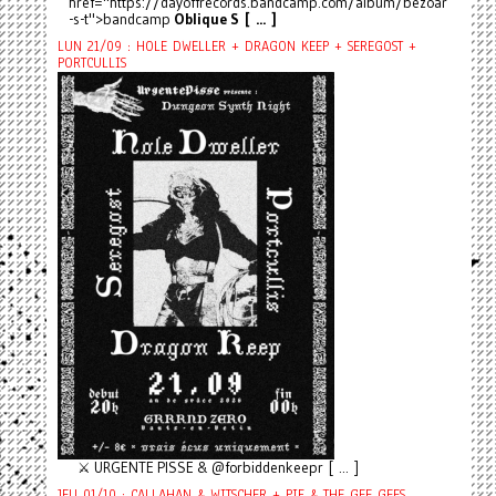
href="https://dayoffrecords.bandcamp.com/album/bezoar
-s-t">bandcamp
Oblique S [ ... ]
LUN 21/09 : HOLE DWELLER + DRAGON KEEP + SEREGOST +
PORTCULLIS
⚔️ URGENTE PISSE & @forbiddenkeepr [ ... ]
JEU 01/10 : CALLAHAN & WITSCHER + PIF & THE GEE GEES