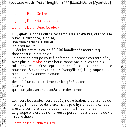
{youtube width="425" height="344"}L1oi1NDxFSs{/youtube}
Lightning Bolt - On fire
Lightning Bolt - Saint Jacques
Lightning Bolt - Dead Cowboy
Oui, quelque chose qui ne ressemble à rien d'autre, qui broie le
punk, le hardcore, la noise,
une rave party de 1988 et
les bisounours
. L'équivalent musical de 30 000 handicapés mentaux qui
dansent sur un arc en ciel.
Le genre de groupe voué à enfanter un nombre d'ersatz infini,
avec plus ou
moins
de malheur (rappelons que les anglais
millionnaires de Muse reprennent pathético-mollement un titre
phare de LB dans des concerts évangélistes). Un groupe qui a
bien quelques années d'avance,
indubitablement
destiné à un culte extrême par les générations
futures
qui nous jalouseront jusqu'à la fin des temps.
LB
, notre boussole, notre bouée, notre étalon, la puissance de
l'orage, l'innocence de la victime, la joie hystérique, la candeur
crust, la dernière lueur d'espoir avant la fin du monde.
Le groupe préféré de nombreuses personnes à la qualité de vie
irréprochable.
Lightning Bolt - ride the sky