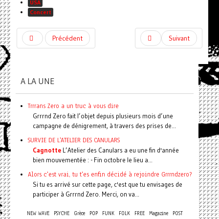
USA
Concert
Précédent
Suivant
A LA UNE
Trrrans Zero a un truc à vous dire
Grrrnd Zero fait l’objet depuis plusieurs mois d’une
campagne de dénigrement, à travers des prises de...
SURVIE DE L'ATELIER DES CANULARS
Cagnotte
L’Atelier des Canulars a eu une fin d'année
bien mouvementée : - Fin octobre le lieu a...
Alors c'est vrai, tu t'es enfin décidé à rejoindre Grrrndzero?
Si tu es arrivé sur cette page, c'est que tu envisages de
participer à Grrrnd Zero. Merci, on va...
NEW WAVE
PSYCHE
Grèce
POP
FUNK
FOLK
FREE
Magazine
POST