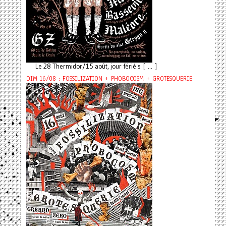
Le 28 Thermidor/15 août, jour férié s [ ... ]
DIM 16/08 : FOSSILIZATION + PHOBOCOSM + GROTESQUERIE