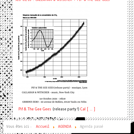
Pif
& The Gee Gees
(release party !)
C
a
l [ ... ]
Vous êtes ici :
Accueil
AGENDA
Agenda passé