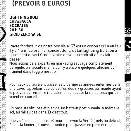
(PRÉVOIR 8 EUROS)
LIGHTNING BOLT
CHEWBACCA
SOCRATES
20 H 30
GRND ZERO VAISE
L'acte fondateur de notre bon vieux GZ est un concert qui a eu lieu
il y a 4 ans. Ce premier concert donc, c'était Lightning Bolt : on a
quasiment ouvert Grnd histoire d'avoir un endroit où les faire
passer.
Nous étions déjà experts en marketing sauvage complètement
dérégulé, on raconte même qu'il y a encore quelques affiches qui
trainent dans l'agglomération.
Pour ceux qui auraient passé les 5 dernières années enfermés dans
une cave, rappelons que
LB
est l'un des six groupes au monde ayant
le pouvoir de remettre radicalement en cause la vie de ceux qui les
voient en concert.
Un bassiste virtuose et placide, un batteur post-humain. A même le
sol, au milieu des gens. Et c'est tout.
Une vidéo et quelques mp3 pour entrevoir la Vérité (mets toi debout,
éteins la lumière, trouve le bouton pour passer en plein écran) :