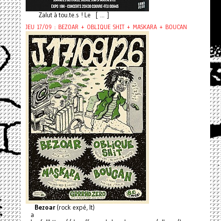
Zalut à tou.te.s ! Le [ ... ]
JEU 17/09 : BEZOAR + OBLIQUE SHIT + MASKARA + BOUCAN
Bezoar
(rock expé, It)
a