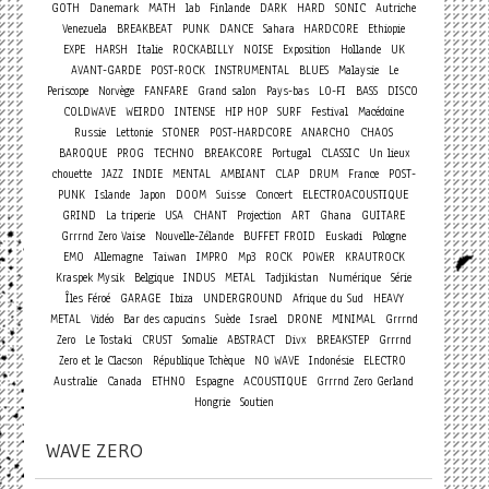
GOTH
Danemark
MATH
lab
Finlande
DARK
HARD
SONIC
Autriche
Venezuela
BREAKBEAT
PUNK
DANCE
Sahara
HARDCORE
Ethiopie
EXPE
HARSH
Italie
ROCKABILLY
NOISE
Exposition
Hollande
UK
AVANT-GARDE
POST-ROCK
INSTRUMENTAL
BLUES
Malaysie
Le
Periscope
Norvège
FANFARE
Grand salon
Pays-bas
LO-FI
BASS
DISCO
COLDWAVE
WEIRDO
INTENSE
HIP HOP
SURF
Festival
Macédoine
Russie
Lettonie
STONER
POST-HARDCORE
ANARCHO
CHAOS
BAROQUE
PROG
TECHNO
BREAKCORE
Portugal
CLASSIC
Un lieux
chouette
JAZZ
INDIE
MENTAL
AMBIANT
CLAP
DRUM
France
POST-
Concert
PUNK
Islande
Japon
DOOM
Suisse
ELECTROACOUSTIQUE
GRIND
La triperie
USA
CHANT
Projection
ART
Ghana
GUITARE
Grrrnd Zero Vaise
Nouvelle-Zélande
BUFFET FROID
Euskadi
Pologne
EMO
Allemagne
Taiwan
IMPRO
Mp3
ROCK
POWER
KRAUTROCK
Kraspek Mysik
Belgique
INDUS
METAL
Tadjikistan
Numérique
Série
Îles Féroé
GARAGE
Ibiza
UNDERGROUND
Afrique du Sud
HEAVY
METAL
Vidéo
Bar des capucins
Suède
Israel
DRONE
MINIMAL
Grrrnd
Zero
Le Tostaki
CRUST
Somalie
ABSTRACT
Divx
BREAKSTEP
Grrrnd
Zero et le Clacson
République Tchèque
NO WAVE
Indonésie
ELECTRO
Australie
Canada
ETHNO
Espagne
ACOUSTIQUE
Grrrnd Zero Gerland
Hongrie
Soutien
WAVE ZERO