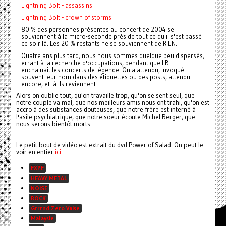
Lightning Bolt - assassins
Lightning Bolt - crown of storms
80 % des personnes présentes au concert de 2004 se
souviennent à la micro-seconde près de tout ce qu'il s'est passé
ce soir là. Les 20 % restants ne se souviennent de RIEN.
Quatre ans plus tard, nous nous sommes quelque peu dispersés,
errant à la recherche d'occupations, pendant que
LB
enchainait les concerts de légende. On a attendu, invoqué
souvent leur nom dans des étiquettes ou des posts, attendu
encore, et là ils reviennent.
Alors on oublie tout, qu'on travaille trop, qu'on se sent seul, que
notre couple va mal, que nos meilleurs amis nous ont trahi, qu'on est
accro à des substances douteuses, que notre frère est interné à
l'asile psychiatrique, que notre soeur écoute Michel Berger, que
nous serons bientôt morts.
Le petit bout de vidéo est extrait du dvd Power of Salad. On peut le
voir en entier
ici
.
EXPE
HEAVY METAL
NOISE
ROCK
Grrrnd Zero Vaise
Malaysie