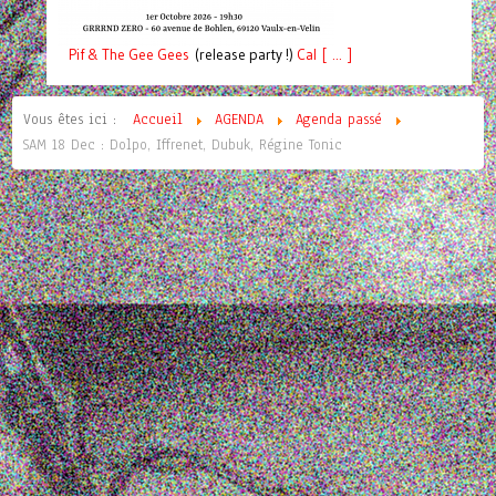
Pif
& The Gee Gees
(release party !)
C
a
l [ ... ]
Vous êtes ici :
Accueil
AGENDA
Agenda passé
SAM 18 Dec : Dolpo, Iffrenet, Dubuk, Régine Tonic