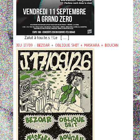
Zalut à tou.te.s ! Le [ ... ]
JEU 17/09 : BEZOAR + OBLIQUE SHIT + MASKARA + BOUCAN