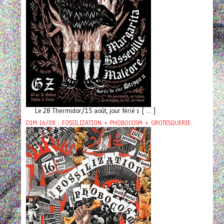
Le 28 Thermidor/15 août, jour férié s [ ... ]
DIM 16/08 : FOSSILIZATION + PHOBOCOSM + GROTESQUERIE