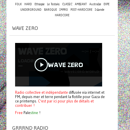
FOLK
HARD
Ethiopie
Le Tostaki
CLASSIC
AMBIANT
Australie
EXPE
UNDERGROUND
BAROQUE
IMPRO
POST-HARDCORE
Islande
HARDCORE
WAVE ZERO
Radio collective et indépendante
diffusée via internet et
FM, depuis mer et terre pendant la flotille pour Gaza de
ce printemps.
C'est par ici pour plus de détails et
contribuer !
Free
Pale
stine
!
GRRRND RADIO