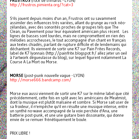
FRUSTROS
(rock de trimards - LYON)
http://frustros.pimienta.org/?cat=3
S'ils jouent depuis moins d'un an, Frustros ont su savamment
assimiler des influences très variées, allant du grunge au rock néo-
zélandais, avec des sonorités proches de groupes tels que The
Clean, ou Pavement pour leur équivalent américain plus récent. Les
lignes de basses sont lourdes, mais ne compromettent en rien des
mélodies accrocheuses, le tout accompagné d'un chant en français
aux textes chiadés, parlant de rupture difficile et de lendemains qui
déchantent. Ils viennent de sortir une K7 sur Pain Frites Records,
label de K7 lyonnais (http://painfrite.blogspot.fr/ allez jeter un oeil
à l'artwork dégueulasse du blog), sur lequel figurent notamment La
Course A La Mort ou Morse.
MORSE
(post-punk nouvelle vague - LYON)
http://morse666.bandcamp.com/
Morse eux aussi viennent de sortir une K7 sur le même label que cité
précédemment, cette fois en split avec les américains de Meatmist,
dont la musique est plutôt malsaine et sombre. Si Morse sait user de
sa froideur, il n'empêche qu'il en résulte une musique intense, entre
un synthé no-wave accompagné de la voix perchée d'Ana, une
batterie post-punk, et une une guitare bien dissonante, qui donne
envie de se remuer frénétiquement le boule.
PRIX LIBRE !