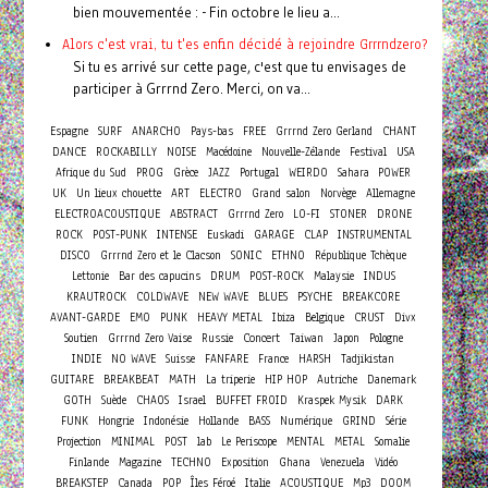
bien mouvementée : - Fin octobre le lieu a...
Alors c'est vrai, tu t'es enfin décidé à rejoindre Grrrndzero?
Si tu es arrivé sur cette page, c'est que tu envisages de
participer à Grrrnd Zero. Merci, on va...
Espagne
SURF
ANARCHO
Pays-bas
FREE
Grrrnd Zero Gerland
CHANT
DANCE
ROCKABILLY
NOISE
Macédoine
Nouvelle-Zélande
Festival
USA
Afrique du Sud
PROG
Grèce
JAZZ
Portugal
WEIRDO
Sahara
POWER
UK
Un lieux chouette
ART
ELECTRO
Grand salon
Norvège
Allemagne
ELECTROACOUSTIQUE
ABSTRACT
Grrrnd Zero
LO-FI
STONER
DRONE
ROCK
POST-PUNK
INTENSE
Euskadi
GARAGE
CLAP
INSTRUMENTAL
DISCO
Grrrnd Zero et le Clacson
SONIC
ETHNO
République Tchèque
Lettonie
Bar des capucins
DRUM
POST-ROCK
Malaysie
INDUS
KRAUTROCK
COLDWAVE
NEW WAVE
BLUES
PSYCHE
BREAKCORE
AVANT-GARDE
EMO
PUNK
HEAVY METAL
Ibiza
Belgique
CRUST
Divx
Concert
Soutien
Grrrnd Zero Vaise
Russie
Taiwan
Japon
Pologne
INDIE
NO WAVE
Suisse
FANFARE
France
HARSH
Tadjikistan
GUITARE
BREAKBEAT
MATH
La triperie
HIP HOP
Autriche
Danemark
GOTH
Suède
CHAOS
Israel
BUFFET FROID
Kraspek Mysik
DARK
FUNK
Hongrie
Indonésie
Hollande
BASS
Numérique
GRIND
Série
Projection
MINIMAL
POST
lab
Le Periscope
MENTAL
METAL
Somalie
Finlande
Magazine
TECHNO
Exposition
Ghana
Venezuela
Vidéo
BREAKSTEP
Canada
POP
Îles Féroé
Italie
ACOUSTIQUE
Mp3
DOOM