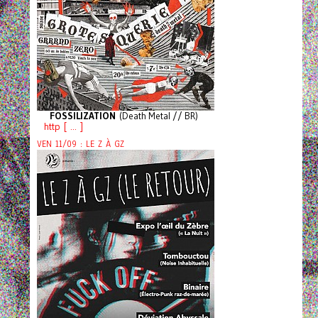
FOSSILIZATION
(Death Metal // BR)
http [ ... ]
VEN 11/09 : LE Z À GZ