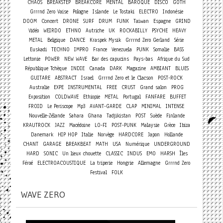
CHAOS
BREAKSTEP
BREAKCORE
MENTAL
BAROQUE
DISCO
GOTH
Grrrnd Zero Vaise
Pologne
Islande
Le Tostaki
ELECTRO
Indonésie
Concert
DOOM
DRONE
SURF
DRUM
FUNK
Taiwan
Espagne
GRIND
Vidéo
WEIRDO
ETHNO
Autriche
UK
ROCKABILLY
PSYCHE
HEAVY
METAL
Belgique
DANCE
Kraspek Mysik
Grrrnd Zero Gerland
Série
Euskadi
TECHNO
IMPRO
France
Venezuela
PUNK
Somalie
BASS
Lettonie
POWER
NEW WAVE
Bar des capucins
Pays-bas
Afrique du Sud
République Tchèque
INDIE
Canada
DARK
Magazine
AMBIANT
BLUES
GUITARE
ABSTRACT
Israel
Grrrnd Zero et le Clacson
POST-ROCK
Australie
EXPE
INSTRUMENTAL
FREE
CRUST
Grand salon
PROG
Exposition
COLDWAVE
Ethiopie
METAL
Portugal
FANFARE
BUFFET
FROID
Le Periscope
Mp3
AVANT-GARDE
CLAP
MINIMAL
INTENSE
Nouvelle-Zélande
Sahara
Ghana
Tadjikistan
POST
Suède
Finlande
KRAUTROCK
JAZZ
Macédoine
LO-FI
POST-PUNK
Malaysie
Grèce
Ibiza
Danemark
HIP HOP
Italie
Norvège
HARDCORE
Japon
Hollande
CHANT
GARAGE
BREAKBEAT
MATH
USA
Numérique
UNDERGROUND
HARD
SONIC
Un lieux chouette
CLASSIC
INDUS
EMO
HARSH
Îles
Féroé
ELECTROACOUSTIQUE
La triperie
Hongrie
Allemagne
Grrrnd Zero
Festival
FOLK
WAVE ZERO