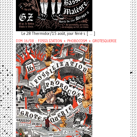
Le 28 Thermidor/15 août, jour férié s [ ... ]
DIM 16/08 : FOSSILIZATION + PHOBOCOSM + GROTESQUERIE