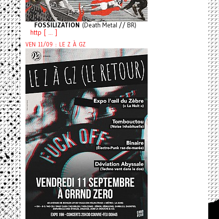
FOSSILIZATION
(Death Metal // BR)
http [ ... ]
VEN 11/09 : LE Z À GZ