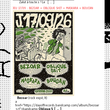
Zalut à tou.te.s ! Le [ ... ]
JEU 17/09 : BEZOAR + OBLIQUE SHIT + MASKARA + BOUCAN
Bezoar
(rock expé, It)
a
href="https://dayoffrecords.bandcamp.com/album/bezoar
-s-t">bandcamp
Oblique S [ ... ]