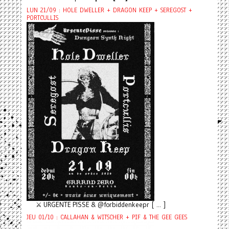
LUN 21/09 : HOLE DWELLER + DRAGON KEEP + SEREGOST +
PORTCULLIS
⚔️ URGENTE PISSE & @forbiddenkeepr [ ... ]
JEU 01/10 : CALLAHAN & WITSCHER + PIF & THE GEE GEES