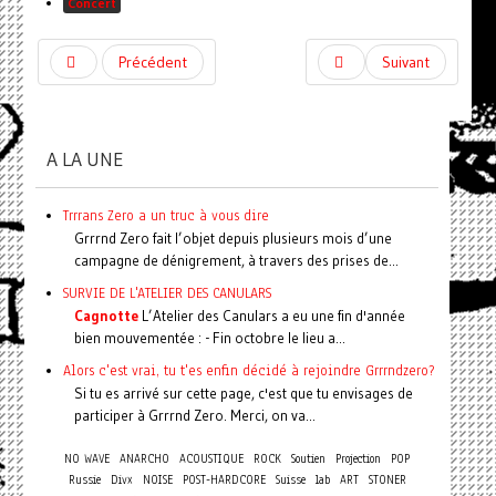
Concert
Précédent
Suivant
A LA UNE
Trrrans Zero a un truc à vous dire
Grrrnd Zero fait l’objet depuis plusieurs mois d’une
campagne de dénigrement, à travers des prises de...
SURVIE DE L'ATELIER DES CANULARS
Cagnotte
L’Atelier des Canulars a eu une fin d'année
bien mouvementée : - Fin octobre le lieu a...
Alors c'est vrai, tu t'es enfin décidé à rejoindre Grrrndzero?
Si tu es arrivé sur cette page, c'est que tu envisages de
participer à Grrrnd Zero. Merci, on va...
NO WAVE
ANARCHO
ACOUSTIQUE
ROCK
Soutien
Projection
POP
Russie
Divx
NOISE
POST-HARDCORE
Suisse
lab
ART
STONER