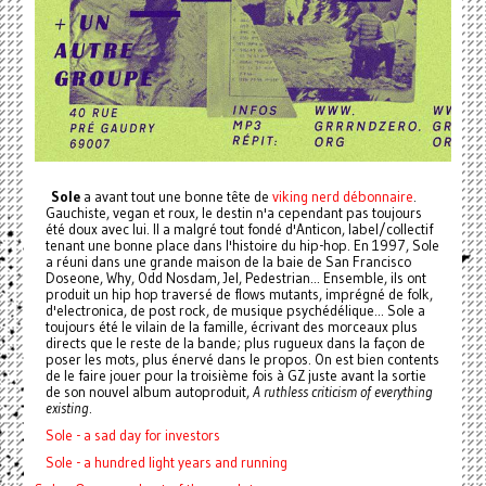
Sole
a avant tout une bonne tête de
viking nerd débonnaire
.
Gauchiste, vegan et roux, le destin n'a cependant pas toujours
été doux avec lui. Il a malgré tout fondé d'Anticon, label/collectif
tenant une bonne place dans l'histoire du hip-hop. En 1997, Sole
a réuni dans une grande maison de la baie de San Francisco
Doseone, Why, Odd Nosdam, Jel, Pedestrian... Ensemble, ils ont
produit un hip hop traversé de flows mutants, imprégné de folk,
d'electronica, de post rock, de musique psychédélique... Sole a
toujours été le vilain de la famille, écrivant des morceaux plus
directs que le reste de la bande; plus rugueux dans la façon de
poser les mots, plus énervé dans le propos. On est bien contents
de le faire jouer pour la troisième fois à GZ juste avant la sortie
de son nouvel album autoproduit,
A ruthless criticism of everything
existing
.
Sole - a sad day for investors
Sole - a hundred light years and running