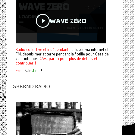
Radio collective et indépendante
diffusée via internet et
FM, depuis mer et terre pendant la flotille pour Gaza de
ce printemps.
C'est par ici pour plus de détails et
contribuer !
Free
Pale
stine
!
GRRRND RADIO