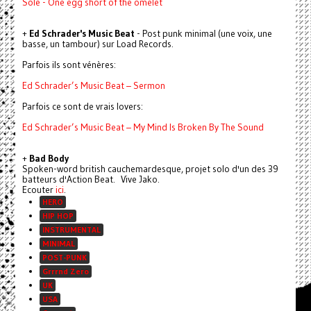
Sole - One egg short of the omelet
+
Ed Schrader's Music Beat
- Post punk minimal (une voix, une
basse, un tambour) sur Load Records.
Parfois ils sont vénères:
Ed Schrader’s Music Beat – Sermon
Parfois ce sont de vrais lovers:
Ed Schrader’s Music Beat – My Mind Is Broken By The Sound
+
Bad Body
Spoken-word british cauchemardesque, projet solo d'un des 39
batteurs d'Action Beat. Vive Jako.
Ecouter
ici
.
HERO
HIP HOP
INSTRUMENTAL
MINIMAL
POST-PUNK
Grrrnd Zero
UK
USA