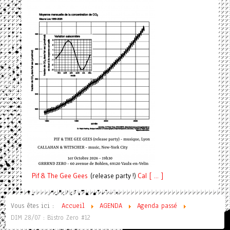
Pif
& The Gee Gees
(release party !)
C
a
l [ ... ]
Vous êtes ici :
Accueil
AGENDA
Agenda passé
DIM 28/07 : Bistro Zero #12