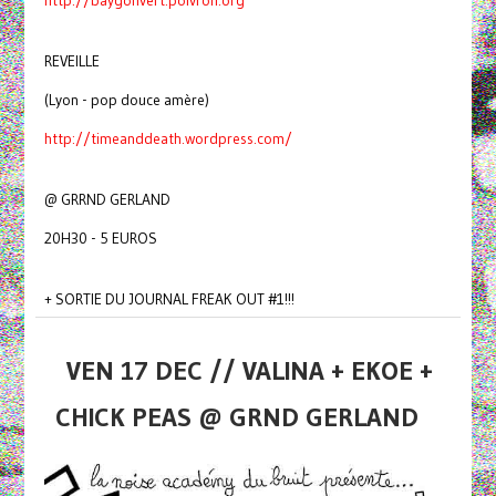
http://baygonvert.poivron.org
REVEILLE
(Lyon - pop douce amère)
http://timeanddeath.wordpress.com/
@ GRRND GERLAND
20H30 - 5 EUROS
+ SORTIE DU JOURNAL FREAK OUT #1!!!
VEN 17 DEC // VALINA + EKOE +
CHICK PEAS @ GRND GERLAND