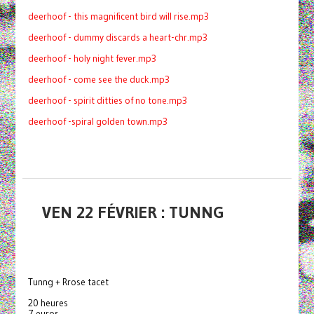
deerhoof - this magnificent bird will rise.mp3
deerhoof - dummy discards a heart-chr.mp3
deerhoof - holy night fever.mp3
deerhoof - come see the duck.mp3
deerhoof - spirit ditties of no tone.mp3
deerhoof -
spiral golden town.mp3
VEN 22 FÉVRIER : TUNNG
Tunng + Rrose tacet
20 heures
7 euros