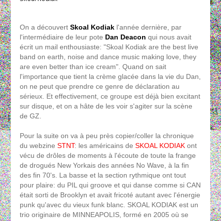
On a découvert
Skoal Kodiak
l'année dernière, par
l'intermédiaire de leur pote
Dan Deacon
qui nous avait
écrit un mail enthousiaste: "Skoal Kodiak are the best live
band on earth, noise and dance music making love, they
are even better than ice cream". Quand on sait
l'importance que tient la crème glacée dans la vie du Dan,
on ne peut que prendre ce genre de déclaration au
sérieux. Et effectivement, ce groupe est déjà bien excitant
sur disque, et on a hâte de les voir s'agiter sur la scène
de GZ.
Pour la suite on va à peu près copier/coller la chronique
du webzine
STNT
: les américains de
SKOAL KODIAK
ont
vécu de drôles de moments à l'écoute de toute la frange
de drogués New Yorkais des années No Wave, à la fin
des fin 70's. La basse et la section rythmique ont tout
pour plaire: du PIL qui groove et qui danse comme si CAN
était sorti de Brooklyn et avait fricoté autant avec l'énergie
punk qu'avec du vieux funk blanc. SKOAL KODIAK est un
trio originaire de MINNEAPOLIS, formé en 2005 où se