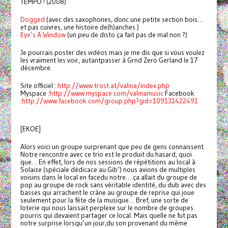
TEMPO ! (2008)
Dogged
(avec des saxophones, donc une petite section bois…
et pas cuivres, une histoire de(h)anches )
Eye’s A Window
(un peu de disto ça fait pas de mal non ?)
Je pourrais poster des vidéos mais je me dis que si vous voulez
les vraiment les voir, autantpasser à Grnd Zero Gerland le 17
décembre.
Site officiel :
http://www.trost.at/valina/index.php
Myspace :
h
ttp://www.myspace.com/valinamusic
Facebook
:
http://www.facebook.com/group.php?gid=109131422491
[EKOE]
Alors voici un groupe surprenant que peu de gens connaissent.
Notre rencontre avec ce trio est le produit du hasard, quoi
que… En effet, lors de nos sessions de répétitions au local à
Solaize (spéciale dédicace au Gib’) nous avions de multiples
voisins dans le local en facedu notre… ça allait du groupe de
pop au groupe de rock sans véritable identité, du dub avec des
basses qui arrachent le crâne au groupe de reprise qui joue
seulement pour la fête de la musique… Bref, une sorte de
loterie qui nous laissait perplexe sur le nombre de groupes
pourris qui devaient partager ce local. Mais quelle ne fut pas
notre surprise lorsqu’un jour,du son provenant du même