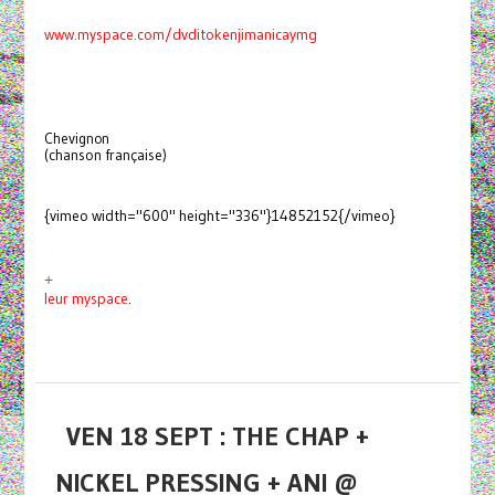
www.myspace.com/dvditokenjimanicaymg
Chevignon
(chanson française)
{vimeo width="600" height="336"}14852152{/vimeo}
+
leur myspace
.
VEN 18 SEPT : THE CHAP +
NICKEL PRESSING + ANI @