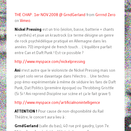
THE CHAP : 1er NOV 2008 @ GrndGerland
from
Grrrnd Zero
on
Vimeo
.
Nickel Pressing
est un trio (violon, basse, batterie + chants
+ synthés) et joue un krautrock (ce terme désigne un genre
de rock psychédélique pratiqué en Allemagne dans les
années 70) imprégné de french touch… L'équilibre parfait
entre Can et Daft Punk ! Est-ce possible ?
http://www.myspace.com/nickelpressing
Ani
n'est autre que le violoniste de Nickel Pressing mais son
projet solo verse davantage dans l'électro… Une techno
pop émo-expérimentale à même de séduire les fans de Daft
Punk, Dat Politics (première époque) ou Throbbing Gristtle
(Si Si ! Ani reprend
Discipline
sur scène et ça le fait grave !).
http://www.myspace.com/artificialnonintelligence
ATTENTION !
Pour cause de non-disponibilité du Rail
Théâtre, le concert aura lieu à :
GrndGerland
(salle du bas), 40 rue pré gaudry, Lyon 7e.