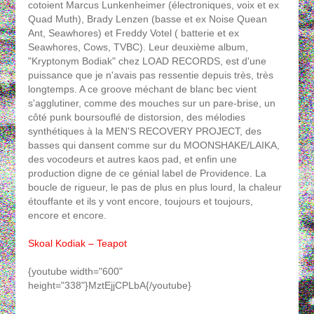
cotoient Marcus Lunkenheimer (électroniques, voix et ex
Quad Muth), Brady Lenzen (basse et ex Noise Quean
Ant, Seawhores) et Freddy Votel ( batterie et ex
Seawhores, Cows, TVBC). Leur deuxième album,
"Kryptonym Bodiak" chez LOAD RECORDS, est d'une
puissance que je n'avais pas ressentie depuis très, très
longtemps. A ce groove méchant de blanc bec vient
s'agglutiner, comme des mouches sur un pare-brise, un
côté punk boursouflé de distorsion, des mélodies
synthétiques à la MEN'S RECOVERY PROJECT, des
basses qui dansent comme sur du MOONSHAKE/LAIKA,
des vocodeurs et autres kaos pad, et enfin une
production digne de ce génial label de Providence. La
boucle de rigueur, le pas de plus en plus lourd, la chaleur
étouffante et ils y vont encore, toujours et toujours,
encore et encore.
Skoal Kodiak – Teapot
{youtube width="600"
height="338"}MztEjjCPLbA{/youtube}