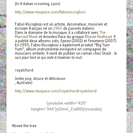
(lo-fi italian crooning, Lyon)
http://www.myspace.com/
fabioviscogliosi
Fabio Viscogliosi est un artiste, dessinateur, musicien et
écrivain français né en
1965
de parents italiens.
Dans le domaine de la musique, il a collaboré avec
The
Married Monk
et Amedeo Pace du groupe
Blonde Redhead
. Il
a publié deux albums solo,
Spazio
(2002) et
Fenomeno
(2007).
En 1995, Fabio Viscogliosi a également produit "Big Yum
Yum", album instrumental enregistré en compagnie de
musiciens enfants. Il vient de publier un roman chez Stock :
Je
suis pour tout ce qui aide à traverser la nuit.
royalchord
(indie pop, douce et délicieuse
, Australie)
http://www.myspace.com/
royalchordroyalchord
{youtube width="425"
height="344"}yOm4_Zut8I0{/youtube}
Above the tree