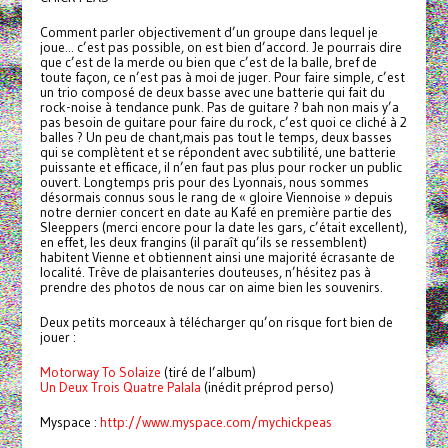
Comment parler objectivement d’un groupe dans lequel je
joue... c’est pas possible, on est bien d’accord. Je pourrais dire
que c’est de la merde ou bien que c’est de la balle, bref de
toute façon, ce n’est pas à moi de juger. Pour faire simple, c’est
un trio composé de deux basse avec une batterie qui fait du
rock-noise à tendance punk. Pas de guitare ? bah non mais y’a
pas besoin de guitare pour faire du rock, c’est quoi ce cliché à 2
balles ? Un peu de chant,mais pas tout le temps, deux basses
qui se complètent et se répondent avec subtilité, une batterie
puissante et efficace, il n’en faut pas plus pour rocker un public
ouvert. Longtemps pris pour des Lyonnais, nous sommes
désormais connus sous le rang de « gloire Viennoise » depuis
notre dernier concert en date au Kafé en première partie des
Sleeppers (merci encore pour la date les gars, c’était excellent),
en effet, les deux frangins (il paraît qu’ils se ressemblent)
habitent Vienne et obtiennent ainsi une majorité écrasante de
localité. Trêve de plaisanteries douteuses, n’hésitez pas à
prendre des photos de nous car on aime bien les souvenirs.
Deux petits morceaux à télécharger qu’on risque fort bien de
jouer :
Motorway To Solaize
(tiré de l’album)
Un Deux Trois Quatre Palala
(inédit préprod perso)
Myspace :
http://www.myspace.com/mychickpeas