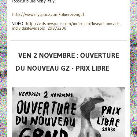
(obscur blues noisy, Italy)
http://www.myspace.com/
bluerevenge1
VIDÉO :
http://vids.myspace.com/index.
cfm?fuseaction=vids.
individual&videoid=29973206
VEN 2 NOVEMBRE : OUVERTURE
DU NOUVEAU GZ - PRIX LIBRE