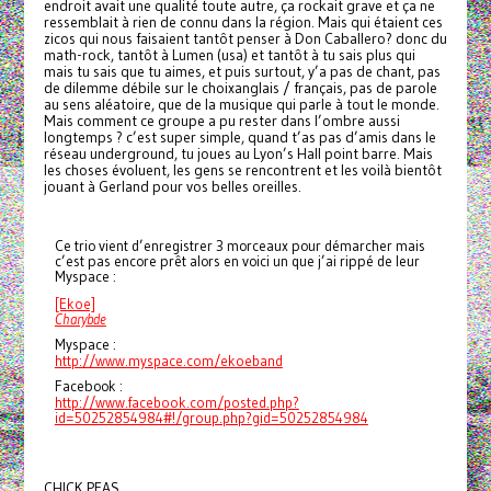
endroit avait une qualité toute autre, ça rockait grave et ça ne
ressemblait à rien de connu dans la région. Mais qui étaient ces
zicos qui nous faisaient tantôt penser à Don Caballero? donc du
math-rock, tantôt à Lumen (usa) et tantôt à tu sais plus qui
mais tu sais que tu aimes, et puis surtout, y’a pas de chant, pas
de dilemme débile sur le choixanglais / français, pas de parole
au sens aléatoire, que de la musique qui parle à tout le monde.
Mais comment ce groupe a pu rester dans l’ombre aussi
longtemps ? c’est super simple, quand t’as pas d’amis dans le
réseau underground, tu joues au Lyon’s Hall point barre. Mais
les choses évoluent, les gens se rencontrent et les voilà bientôt
jouant à Gerland pour vos belles oreilles.
Ce trio vient d’enregistrer 3 morceaux pour démarcher mais
c’est pas encore prêt alors en voici un que j’ai rippé de leur
Myspace :
[Ekoe]
Charybde
Myspace :
http://www.myspace.com/ekoeband
Facebook :
http://www.facebook.com/posted.php?
id=50252854984#!/group.php?gid=50252854984
CHICK PEAS