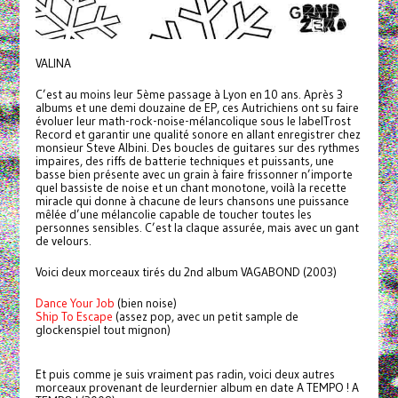
VALINA
C’est au moins leur 5ème passage à Lyon en 10 ans. Après 3
albums et une demi douzaine de EP, ces Autrichiens ont su faire
évoluer leur math-rock-noise-mélancolique sous le labelTrost
Record et garantir une qualité sonore en allant enregistrer chez
monsieur Steve Albini. Des boucles de guitares sur des rythmes
impaires, des riffs de batterie techniques et puissants, une
basse bien présente avec un grain à faire frissonner n’importe
quel bassiste de noise et un chant monotone, voilà la recette
miracle qui donne à chacune de leurs chansons une puissance
mêlée d’une mélancolie capable de toucher toutes les
personnes sensibles. C’est la claque assurée, mais avec un gant
de velours.
Voici deux morceaux tirés du 2nd album VAGABOND (2003)
Dance Your Job
(bien noise)
Ship To Escape
(assez pop, avec un petit sample de
glockenspiel tout mignon)
Et puis comme je suis vraiment pas radin, voici deux autres
morceaux provenant de leurdernier album en date A TEMPO ! A