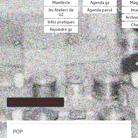
Manifeste
Agenda gz
Mag
les Ateliers de
Agenda passé
Ima
GZ
Archiv
Infos pratiques
Cha
Rejoindre gz
Nous Soutenir Via HelloAsso
POP