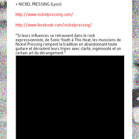
+ NICKEL PRESSING (Lyon)
http://www.nickelpressing.com/
http://www.facebook.com/nickelpressing/
"Si leurs influences se retrouvent dans le rock
expressionniste, de Sonic Youth à This Heat, les musiciens de
Nickel Pressing rompent la tradition en abandonnant toute
guitare et déroulent leurs tripes avec clarté, ingéniosité et un
certain art du dérangement."