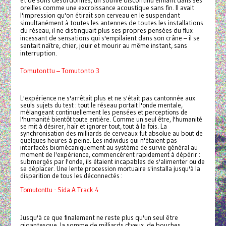
et de sons désordonnés, un souffle discontinu enflant dans ses
oreilles comme une excroissance acoustique sans fin. Il avait
l'impression qu'on étirait son cerveau en le suspendant
simultanément à toutes les antennes de toutes les installations
du réseau, il ne distinguait plus ses propres pensées du flux
incessant de sensations qui s'empilaient dans son crâne – il se
sentait naître, chier, jouir et mourir au même instant, sans
interruption.
Tomutonttu – Tomutonto 3
L'expérience ne s'arrêtait plus et ne s'était pas cantonnée aux
seuls sujets du test : tout le réseau portait l'onde mentale,
mélangeant continuellement les pensées et perceptions de
l'humanité bientôt toute entière. Comme un seul être, l'humanité
se mit à désirer, haïr et ignorer tout, tout à la fois. La
synchronisation des milliards de cerveaux fut absolue au bout de
quelques heures à peine. Les individus qui n'étaient pas
interfacés biomécaniquement au système de survie général au
moment de l'expérience, commencèrent rapidement à dépérir :
submergés par l'onde, ils étaient incapables de s'alimenter ou de
se déplacer. Une lente procession mortuaire s'installa jusqu'à la
disparition de tous les déconnectés :
Tomutonttu - Sida A Track 4
Jusqu'à ce que finalement ne reste plus qu'un seul être
gigantesque, la somme de milliards d'yeux, de bouches,