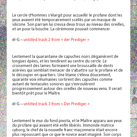
Le cercle d'hommes s'élargit pour accueillir le profane dont les
yeux avaient été temporairement scellés par un masque de
silicone. Son parrain lui creusa deux trous au niveau des oreilles,
et un pour la bouche. La cérémonie pouvait commencer.
él-G –
untitled track 2 from « der Prediger »
Lentement la quarantaine de capuches noirs dégainèrent de
longues épées, et les tendirent au centre du cercle. Le
croisement des lames formaient une broussaille de dents
acérées qui semblait menacer de s'abattre sur le profane et de
le découper en quartiers. Une litanie s'éleva doucement,
quarante voix inhumaines sortirent des capuches comme
autant de tentacules sonores qui s'enroulèrent
progressivement autour des oreilles de nouveau venu. Il serait
bientôt prêt pour le Maître.
él-G –
untitled track 3 from « Der Prediger »
Lentement le mur du fond pivota, et le Maître apparu aux yeux
du profane qui avaient été enfin libérés. Immonde matrice
cyborg, le chef de la nouvelle franc-maçonnerie était encore
plus repoussant que ce que le novice avait imaginé. Son corps