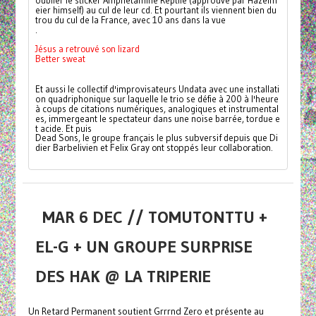
eier himself) au cul de leur cd. Et pourtant ils viennent bien du 
trou du cul de la France, avec 10 ans dans la vue
.
Jésus a retrouvé son lizard
Better sweat
Et aussi le collectif d'improvisateurs Undata avec une installati
on quadriphonique sur laquelle le trio se défie à 200 à l'heure 
à coups de citations numériques, analogiques et instrumental
es, immergeant le spectateur dans une noise barrée, tordue e
t acide. Et puis
Dead Sons, le groupe français le plus subversif depuis que Di
dier Barbelivien et Felix Gray ont stoppés leur collaboration.
MAR 6 DEC // TOMUTONTTU +
EL-G + UN GROUPE SURPRISE
DES HAK @ LA TRIPERIE
Un Retard Permanent soutient Grrrnd Zero et présente au