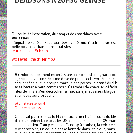
DEADSONS À 20H30 GZVAISE
Du bruit, de l'excitation, du sang et des machines avec
Wolf Eyes
. Signature sur Sub Pop, tournées avec Sonic Youth... La vie est
belle pour ces champions bruitistes.
leur page sur Subpop
Wolf eyes - the driller.mp3
Akimbo
 ou comment mixer 25 ans de noise, stoner, hard roc
k, grunge avec une énorme dose de punk rock. Forcément c'e
st sur scène que le groupe marque des points, le grand duel b
asse batterie peut commencer. Cascades de cheveux, déferla
ntes de riffs à s'en décrocher la machoire, mauvaises blague
s, on vous aura prévenu.
Wizard van wizard
Dangerousness
On aurait pu croire 
Cafe Flesh
 fraîchement débarqués du ble
d le plus redneck de tous les US au beau milieu des 90's mais 
il n'en est rien. Tout y est, les riffs noisy à souhait, la voix de p
oivrot notoire, un couple basse batterie dans les clous, sans 
oublier le sticker Amphetamine Reptile (approuvé par Hazelm