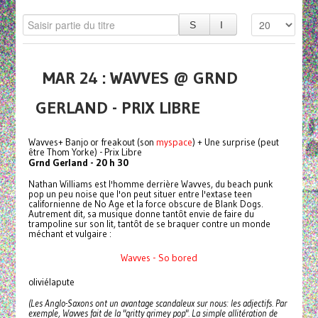
MAR 24 : WAVVES @ GRND
GERLAND - PRIX LIBRE
Wavves+ Banjo or freakout (son
myspace
) + Une surprise (peut
être Thom Yorke) - Prix Libre
Grnd Gerland - 20 h 30
Nathan Williams est l'homme derrière Wavves, du beach punk
pop un peu noise que l'on peut situer entre l'extase teen
californienne de No Age et la force obscure de Blank Dogs.
Autrement dit, sa musique donne tantôt envie de faire du
trampoline sur son lit, tantôt de se braquer contre un monde
méchant et vulgaire :
Wavves - So bored
oliviélapute
(Les Anglo-Saxons ont un avantage scandaleux sur nous: les adjectifs. Par
exemple, Wavves fait de la "gritty grimey pop". La simple allitération de