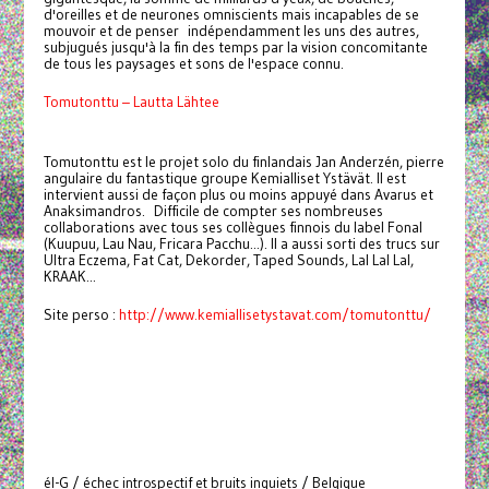
d'oreilles et de neurones omniscients mais incapables de se
mouvoir et de penser indépendamment les uns des autres,
subjugués jusqu'à la fin des temps par la vision concomitante
de tous les paysages et sons de l'espace connu.
Tomutonttu – Lautta Lähtee
Tomutonttu est le projet solo du finlandais Jan Anderzén, pierre
angulaire du fantastique groupe Kemialliset Ystävät. Il est
intervient aussi de façon plus ou moins appuyé dans Avarus et
Anaksimandros. Difficile de compter ses nombreuses
collaborations avec tous ses collègues finnois du label Fonal
(Kuupuu, Lau Nau, Fricara Pacchu...). Il a aussi sorti des trucs sur
Ultra Eczema, Fat Cat, Dekorder, Taped Sounds, Lal Lal Lal,
KRAAK...
Site perso :
http://www.kemiallisetystavat.com/tomutonttu/
él-G / échec introspectif et bruits inquiets / Belgique