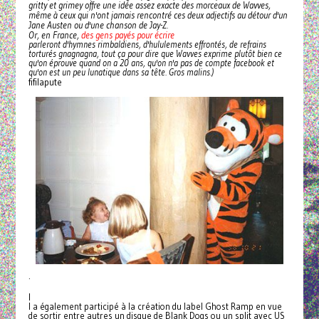
gritty et grimey offre une idée assez exacte des morceaux de Wavves,
même à ceux qui n'ont jamais rencontré ces deux adjectifs au détour d'un
Jane Austen ou d'une chanson de Jay-Z.
Or, en France,
des gens payés pour écrire
parleront d'hymnes rimbaldiens, d'hululements effrontés, de refrains
torturés gnagnagna, tout ça pour dire que Wavves exprime plutôt bien ce
qu'on éprouve quand on a 20 ans, qu'on n'a pas de compte facebook et
qu'on est un peu lunatique dans sa tête. Gros malins.)
fifilapute
.
I
l a également participé à la création du label Ghost Ramp en vue
de sortir entre autres un disque de Blank Dogs ou un split avec US