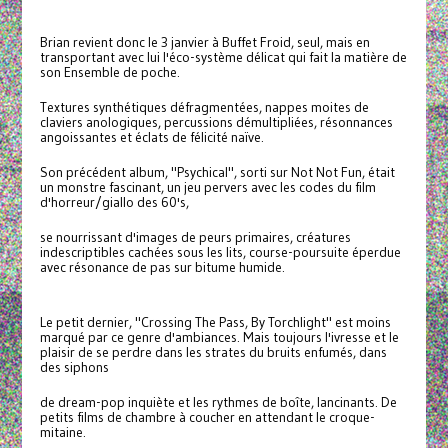
Brian revient donc le 3 janvier à Buffet Froid, seul, mais en
transportant avec lui l'éco-système délicat qui fait la matière de
son Ensemble de poche.
Textures synthétiques défragmentées, nappes moites de
claviers anologiques, percussions démultipliées, résonnances
angoissantes et éclats de félicité naïve.
Son précédent album, "Psychical", sorti sur Not Not Fun, était
un monstre fascinant, un jeu pervers avec les codes du film
d'horreur/giallo des 60's,
se nourrissant d'images de peurs primaires, créatures
indescriptibles cachées sous les lits, course-poursuite éperdue
avec résonance de pas sur bitume humide.
Le petit dernier, "Crossing The Pass, By Torchlight" est moins
marqué par ce genre d'ambiances. Mais toujours l'ivresse et le
plaisir de se perdre dans les strates du bruits enfumés, dans
des siphons
de dream-pop inquiète et les rythmes de boîte, lancinants. De
petits films de chambre à coucher en attendant le croque-
mitaine.