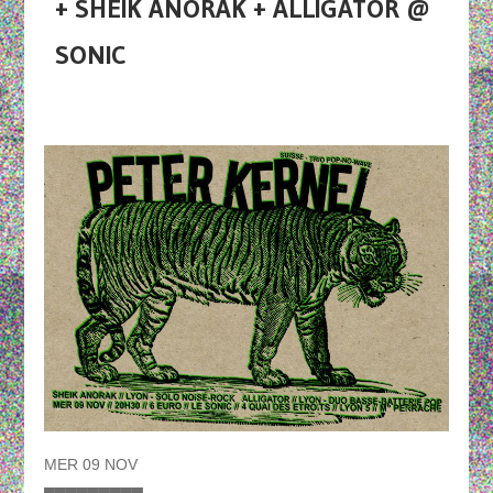
+ SHEIK ANORAK + ALLIGATOR @
SONIC
MER 09 NOV
▄▄▄▄▄▄▄▄▄