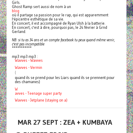
Girls.
Ghost Ramp sert aussi de nom à un
blog
où il partage sa passion pour le rap, qui est apparemment
l'épicentre esthétique de sa vie.
En concert, il est accompagné de Ryan Ulsh à la batterie.
En concert, c'est à dire, pourquoi pas, le 24 février à Grnd
Gerland.
NB: si tu as 34 ans et un compte facebook tu peux quand même venir,
c'est pas incompatible
***********
mp3 mp3 mp3 :
Wavves - Wavves
Wavves - Vermin
(
quand ils se prend pour les Liars quand ils se prennent pour
des chamanes)
W
avves - Teenage super party
Wavves - Jetplane (staying on a)
MAR 27 SEPT : ZEA + KUMBAYA