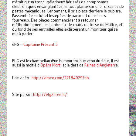
n'était qu'un tronc gélatineux hérissés de composants
électroniques ensanglantées, le tout planté sur une dizaines de
pattes mécaniques. Lentement, il pris place derrière le pupitre,
l'assemblée se tut et les épées disparurent dans leurs
fourreaux. Des pinces commencèrent à retourner
méthodiquement les lambeaux de chairs du torse du Maître, et
du fond de ses entrailles elles extirpèrent un moniteur qui se
mit à parler :
él-G –
Capitaine Présent 5
El-G est le chambellan d'un humour toxique venu du futur, Il est
aussi la moitié d'
Opéra Mort
et le tiers de
Reines d'Angleterr
e.
Une vidéo :
http://vimeo.com/22184029?ab
Site perso :
http://elg2.free.fr/