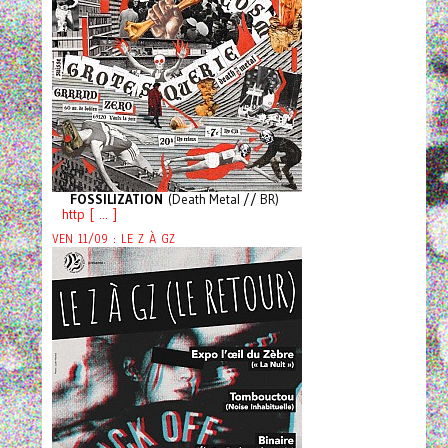
FOSSILIZATION
(Death Metal // BR)
http [ ... ]
VEN 11/09 : LE Z À GZ