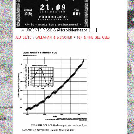
⚔️ URGENTE PISSE & @forbiddenkeepr [ ... ]
JEU 01/10 : CALLAHAN & WITSCHER + PIF & THE GEE GEES