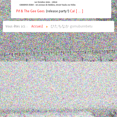
Pif
& The Gee Gees
(release party !)
C
a
l [ ... ]
Vous êtes ici :
Accueil
ひたちなか gomubunnbetu