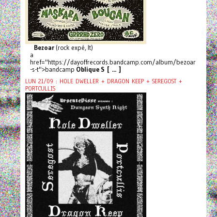
Bezoar
(rock expé, It)
a
href="https://dayoffrecords.bandcamp.com/album/bezoar
-s-t">bandcamp
Oblique S [ ... ]
LUN 21/09 : HOLE DWELLER + DRAGON KEEP + SEREGOST +
PORTCULLIS