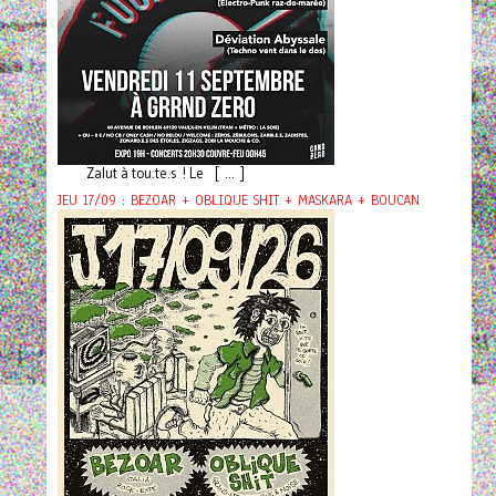
Zalut à tou.te.s ! Le [ ... ]
JEU 17/09 : BEZOAR + OBLIQUE SHIT + MASKARA + BOUCAN