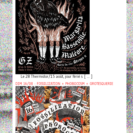
Le 28 Thermidor/15 août, jour férié s [ ... ]
DIM 16/08 : FOSSILIZATION + PHOBOCOSM + GROTESQUERIE