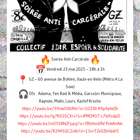
Soirée Anti-Carcérale
Vendredi 23 mai 2025 – 18h à 1h
GZ – 60 avenue de Bohlen, Vaulx-en-Velin (Métro A La
Soie)
DJs : Adama, Yen Bad & Mildia, Garssûrs Municipaux,
Kaynixe, Malin, Lours, Kashif Kroche
https://youtu.be/99owSQhJhls?si=1OZ3tt-K9pAyiWZh
https://youtu.be/Ig7KO3SCXr4?si=lPMLMO7-s7WXsdpD
https://youtu.be/mOYS8N2Fppg?si=YBbAm6RV-PoWImNv
https://youtu.be/R39HSQC2oVo?si=13sriTZv0ZkHdxH5