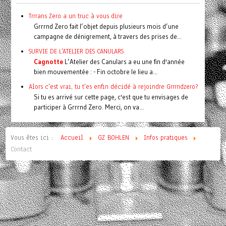
Trrrans Zero a un truc à vous dire
Grrrnd Zero fait l’objet depuis plusieurs mois d’une
campagne de dénigrement, à travers des prises de...
SURVIE DE L'ATELIER DES CANULARS
Cagnotte
L’Atelier des Canulars a eu une fin d'année
bien mouvementée : - Fin octobre le lieu a...
Alors c'est vrai, tu t'es enfin décidé à rejoindre Grrrndzero?
Si tu es arrivé sur cette page, c'est que tu envisages de
participer à Grrrnd Zero. Merci, on va...
Vous êtes ici :
Accueil
GZ BOHLEN
Infos pratiques
Contact