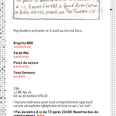
Pop funèbre présente, le 6 août au Grrrnd Zero :
Brigitte NRV
soundcloud
Sarah Maï
bandcamp
Point de suture
bandcamp
Tony Geranno
youtube
19h
+/-8€ No cb
60 av de bohlen 69120
! Aucune tolérance pour tout comportement oppressif
raciste xénophobe lgbtphobie et tout ce qui s’en suit !
! Pas de métro A ni de T3 après 21h00. Navettes bus de
remplacement.
Infos