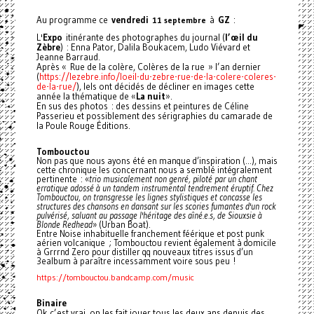
Au programme ce
vendredi
à
GZ
:
11 septembre
L'
Expo
itinérante des photographes du journal (
l’œil du
Zèbre
) : Enna Pator, Dalila Boukacem, Ludo Viévard et
Jeanne Barraud.
Après « Rue de la colère, Colères de la rue » l’an dernier
(
https://lezebre.info/loeil-du-zebre-rue-de-la-colere-coleres-
de-la-rue/
), Iels ont décidés de décliner en images cette
année la thématique de «
La nuit
».
En sus des photos : des dessins et peintures de Céline
Passerieu et possiblement des sérigraphies du camarade de
la Poule Rouge Éditions.
Tombouctou
Non pas que nous ayons été en manque d’inspiration (…), mais
cette chronique les concernant nous a semblé intégralement
pertinente : «
trio musicalement non genré, piloté par un chant
erratique adossé à un tandem instrumental tendrement éruptif. Chez
Tombouctou, on transgresse les lignes stylistiques et concasse les
structures des chansons en dansant sur les scories fumantes d'un rock
pulvérisé, saluant au passage l'héritage des aîné.e.s, de Siouxsie à
Blonde Redhead
» (Urban Boat).
Entre Noise inhabituelle franchement féérique et post punk
aérien volcanique ; Tombouctou revient également à domicile
à Grrrnd Zero pour distiller qq nouveaux titres issus d’un
3ealbum à paraître incessamment voire sous peu !
https://tombouctou.bandcamp.com/music
Binaire
Ok c’est vrai, on les fait jouer tous les deux ans depuis des