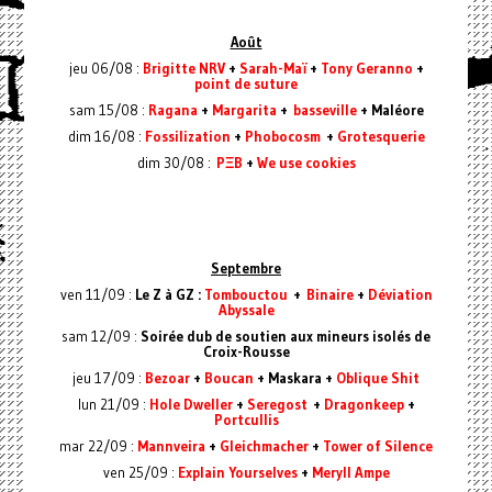
Août
jeu 06/08 :
Brigitte NRV
+
Sarah-Maï
+
Tony Geranno
+
point de suture
sam 15/08 :
Ragana
+
Margarita
+
basseville
+ Maléore
dim 16/08 :
Fossilization
+
Phobocosm
+
Grotesquerie
dim 30/08 :
PΞB
+
We use cookies
Septembre
ven 11/09 :
Le Z à GZ :
Tombouctou
+
Binaire
+
Déviation
Abyssale
sam 12/09 :
Soirée dub de soutien aux mineurs isolés de
Croix-Rousse
jeu 17/09 :
Bezoar
+
Boucan
+ Maskara +
Oblique Shit
lun 21/09 :
Hole Dweller
+
Seregost
+
Dragonkeep
+
Portcullis
mar 22/09 :
Mannveira
+
Gleichmacher
+
Tower of Silence
ven 25/09 :
Explain Yourselves
+
Meryll Ampe