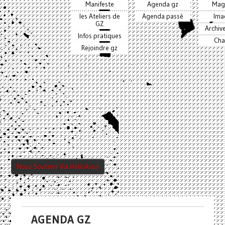
Manifeste
Agenda gz
Mag
les Ateliers de
Agenda passé
Ima
GZ
Archiv
Infos pratiques
Cha
Rejoindre gz
Nous Soutenir Via HelloAsso
AGENDA GZ