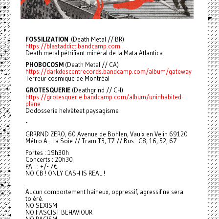
FOSSILIZATION
(Death Metal // BR)
https://blastaddict.bandcamp.com
Death metal pétrifiant minéral de la Mata Atlantica
PHOBOCOSM
(Death Metal // CA)
https://darkdescentrecords.bandcamp.com/album/gateway
Terreur cosmique de Montréal
GROTESQUERIE
(Deathgrind // CH)
https://grotesquerie.bandcamp.com/album/uninhabited-
plane
Dodosserie helvèteet paysagisme
-
GRRRND ZERO, 60 Avenue de Bohlen, Vaulx en Velin 69120
Métro A - La Soie // Tram T3, T7 // Bus : C8, 16, 52, 67
Portes : 19h30h
Concerts : 20h30
PAF : +/- 7€
NO CB ! ONLY CASH IS REAL !
-
Aucun comportement haineux, oppressif, agressif ne sera
toléré.
NO SEXISM
NO FASCIST BEHAVIOUR
NO RACISM