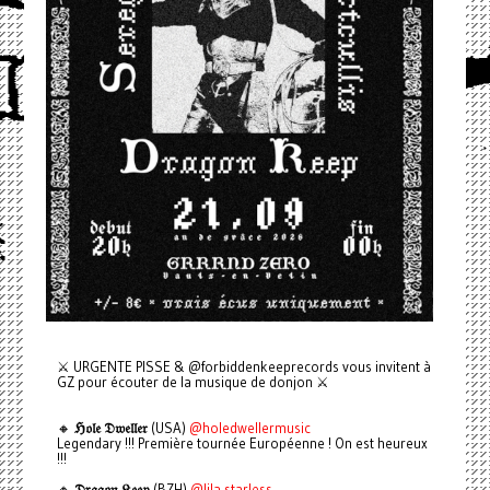
⚔️ URGENTE PISSE & @forbiddenkeeprecords vous invitent à
GZ pour écouter de la musique de donjon ⚔️
🔸
ℌ𝔬𝔩𝔢 𝔇𝔴𝔢𝔩𝔩𝔢𝔯
(USA)
@holedwellermusic
Legendary !!! Première tournée Européenne ! On est heureux
!!!
🔸
𝔇𝔯𝔞𝔤𝔬𝔫 𝔎𝔢𝔢𝔭
(BZH)
@lila.starless