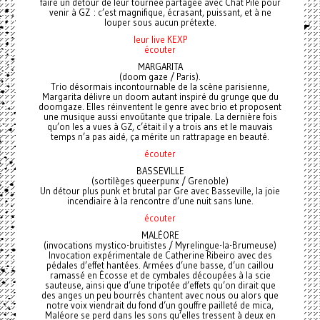
faire un détour de leur tournée partagée avec Chat Pile pour
venir à GZ : c’est magnifique, écrasant, puissant, et à ne
louper sous aucun prétexte.
leur live KEXP
écouter
MARGARITA
(doom gaze / Paris).
Trio désormais incontournable de la scène parisienne,
Margarita délivre un doom autant inspiré du grunge que du
doomgaze. Elles réinventent le genre avec brio et proposent
une musique aussi envoûtante que tripale. La dernière fois
qu’on les a vues à GZ, c’était il y a trois ans et le mauvais
temps n’a pas aidé, ça mérite un rattrapage en beauté.
écouter
BASSEVILLE
(sortilèges queerpunx / Grenoble)
Un détour plus punk et brutal par Gre avec Basseville, la joie
incendiaire à la rencontre d’une nuit sans lune.
écouter
MALÉORE
(invocations mystico-bruitistes / Myrelingue-la-Brumeuse)
Invocation expérimentale de Catherine Ribeiro avec des
pédales d’effet hantées. Armées d’une basse, d’un caillou
ramassé en Écosse et de cymbales découpées à la scie
sauteuse, ainsi que d’une tripotée d’effets qu’on dirait que
des anges un peu bourrés chantent avec nous ou alors que
notre voix viendrait du fond d’un gouffre pailleté de mica,
Maléore se perd dans les sons qu’elles tressent à deux en