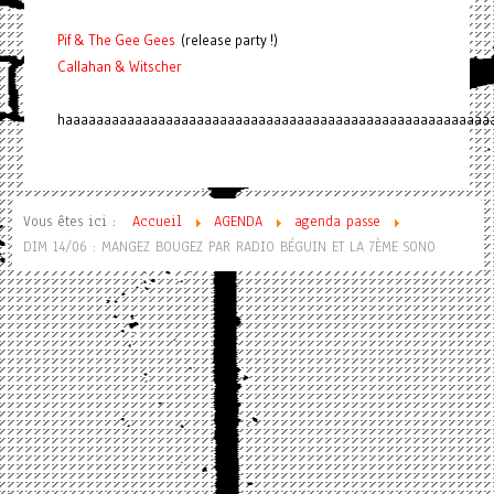
Pif
& The Gee Gees
(release party !)
C
a
l
l
a
h
a
n
&
W
i
t
s
c
h
e
r
haaaaaaaaaaaaaaaaaaaaaaaaaaaaaaaaaaaaaaaaaaaaaaaaaaaaaaa
Vous êtes ici :
Accueil
AGENDA
agenda passe
DIM 14/06 : MANGEZ BOUGEZ PAR RADIO BÉGUIN ET LA 7ÈME SONO