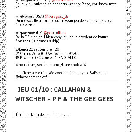
Celleux qui suivent les concerts Urgente Pisse, you know tmtc
<3
🔸
𝔖𝔢𝔯𝔢𝔤𝔬𝔰𝔱
(USA)
@seregost_ds
On me souffle à l'oreille que niveau jeu de scène vous allez
être servis !!
🔸
𝔓𝔬𝔯𝔱𝔠𝔲𝔩𝔩𝔦𝔰
(UK)
@portcullisds
De la DS bien chill bien cosy, qui nous provient de l'autre
Bretagne (la grande askip)
⏰Lundi 21 septembre - 20h
📍 Grrrnd Zero (60 Av. Bohlen 69120)
💸 Prix libre (8€ conseillé) - NOTAFLOF
⚔️no racism, sexism, homo/transphobia ⚔️
-- l'affiche a été réalisée avec la géniale typo 'Balèze' de
@daytonamess.otf --
JEU 01/10 : CALLAHAN &
WITSCHER + PIF & THE GEE GEES
Écrit par Nom de remplacement