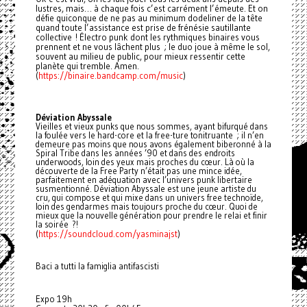
lustres, mais… à chaque fois c’est carrément l’émeute. Et on
défie quiconque de ne pas au minimum dodeliner de la tête
quand toute l’assistance est prise de frénésie sautillante
collective ! Électro punk dont les rythmiques binaires vous
prennent et ne vous lâchent plus ; le duo joue à même le sol,
souvent au milieu de public, pour mieux ressentir cette
planète qui tremble. Amen.
https://binaire.bandcamp.com/music
(
)
Déviation Abyssale
Vieilles et vieux punks que nous sommes, ayant bifurqué dans
la foulée vers le hard-core et la free-ture tonitruante ; il n’en
demeure pas moins que nous avons également biberonné à la
Spiral Tribe dans les années ’90 et dans des endroits
underwoods, loin des yeux mais proches du cœur. Là où la
découverte de la Free Party n’était pas une mince idée,
parfaitement en adéquation avec l’univers punk libertaire
susmentionné. Déviation Abyssale est une jeune artiste du
cru, qui compose et qui mixe dans un univers free technoïde,
loin des gendarmes mais toujours proche du cœur. Quoi de
mieux que la nouvelle génération pour prendre le relai et finir
la soirée ?!
https://soundcloud.com/yasminajst
(
)
Baci a tutti la famiglia antifascisti
Expo 19h