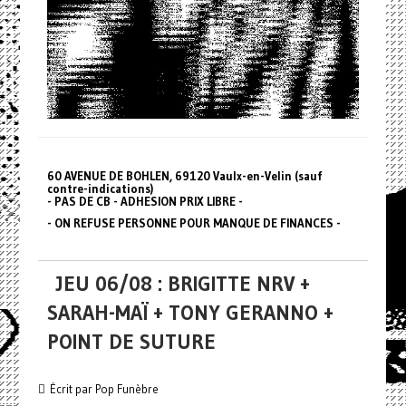
60 AVENUE DE BOHLEN, 69120 Vaulx-en-Velin (sauf
contre-indications)
- PAS DE CB - ADHESION PRIX LIBRE -
- ON REFUSE PERSONNE POUR MANQUE DE FINANCES -
JEU 06/08 : BRIGITTE NRV +
SARAH-MAÏ + TONY GERANNO +
POINT DE SUTURE
Écrit par Pop Funèbre