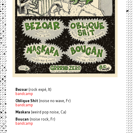
Bezoar
(rock expé, It)
bandcamp
Oblique Shit
(noise no wave, Fr)
bandcamp
Maskara
(weird pop noise, Ca)
Boucan
(noise rock, Fr)
bandcamp